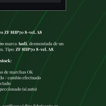
70 ZF 8HP70 8-vel. A8
70
marca
Audi
, desmontada de un
ón. Tipo:
ZF 8HP70 8-vel. A8
.
 stock:
so de marchas OK
ado / cambio efectuado
ectado
peccionado (si auto)