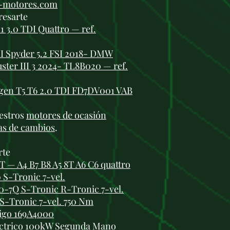
i-motores.com
resarte
 1 3.0 TDI Quattro — ref.
II Spyder 5.2 FSI 2018- DMW
ster III 3 2024- TL8B020 — ref.
gen T5 T6 2.0 TDI FD7DV001 VAB
estros
motores de ocasión
as de cambios
.
rte
T — A4 B7 B8 A5 8T A6 C6 quattro
 S-Tronic 7-vel.
0-7Q S-Tronic R-Tronic 7-vel.
S-Tronic 7-vel. 750 Nm
digo 169A4000
éctrico 100kW Segunda Mano