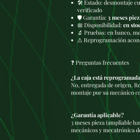
🛠 Estado: desmontaje c
verificado
🛡️ Garantía:
3 meses piez
📅 Disponibilidad:
en sto
🔬 Pruebas: en banco, me
⚠️ Reprogramación acons
❓ Preguntas frecuentes
¿La caja está reprogramad
No, entregada de origen. R
montaje por su mecánico c
¿Garantía aplicable?
3 meses pieza (ampliable ha
mecánicos y mecatrónica de