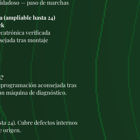
uidadoso — paso de marchas
a (ampliable hasta 24)
ck
catrónica verificada
ejada tras montaje
a?
eprogramación aconsejada tras
on máquina de diagnóstico.
sta 24). Cubre defectos internos
 origen.