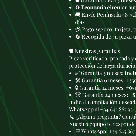
🛡️ Garantía pieza 3 meses
♻️
Economía circular
aut
🚚 Envío Península 48-72
días
💳 Pago seguro: tarjeta, 
🔄 Recogida de su pieza 
🛡️ Nuestras garantías
Pieza verificada, probada y 
protección de larga duració
✅ Garantía 3 meses:
incl
🛠️ Garantía 6 meses:
+35
🔒 Garantía 12 meses:
+65
🏆 Garantía 24 meses:
+8
Indica la ampliación deseada
WhatsApp al +34 645 867 931
📞 ¿Alguna pregunta? Cont
Nuestro equipo te responde 
💬 WhatsApp:
+34 645 867