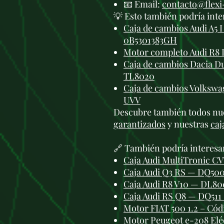
📧 Email:
contacto@flex
💡 Esto también podría inte
Caja de cambios Audi A5 I
0B5301383GH
Motor completo Audi R8 
Caja de cambios Dacia Du
TL8020
Caja de cambios Volkswa
UVV
Descubre también todos nu
garantizados
y nuestras
caj
🔗 También podría interesa
Caja Audi MultiTronic CV
Caja Audi Q3 RS — DQ500
Caja Audi R8 V10 — DL80
Caja Audi RS Q8 — DQ511 
Motor FIAT 500 1.2 – Có
Motor Peugeot e-208 El