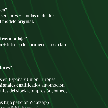
ica?
 sensores + sondas incluidos.
l modelo original.
 tras montaje?
 + filtro en los primeros 1.000 km
tores?
s
en España y Unión Europea
sionales cualificados
automoción
antes del stock (compresión, banco,
les bajo petición WhatsApp