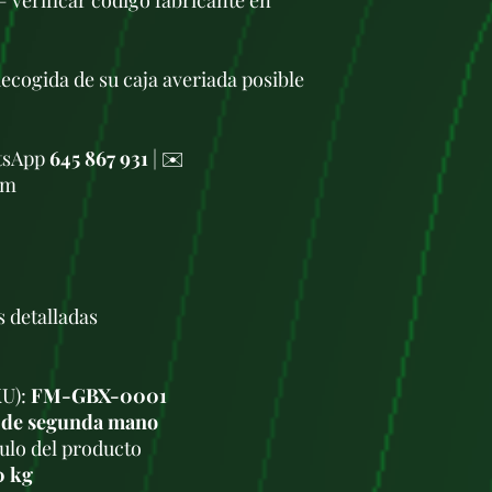
 verificar código fabricante en
Recogida de su caja averiada posible
atsApp
645 867 931
| ✉️
om
s detalladas
KU):
FM-GBX-0001
 de segunda mano
tulo del producto
0 kg