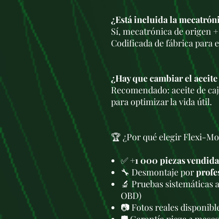
¿Está incluida la mecatrón
Sí, mecatrónica de origen +
Codificada de fábrica para e
¿Hay que cambiar el aceite
Recomendado: aceite de caja
para optimizar la vida útil.
🏆 ¿Por qué elegir Flexi-Mo
✅
+1 000 piezas vendida
🔧 Desmontaje por
profe
🔬 Pruebas sistemáticas 
OBD)
📷 Fotos reales disponib