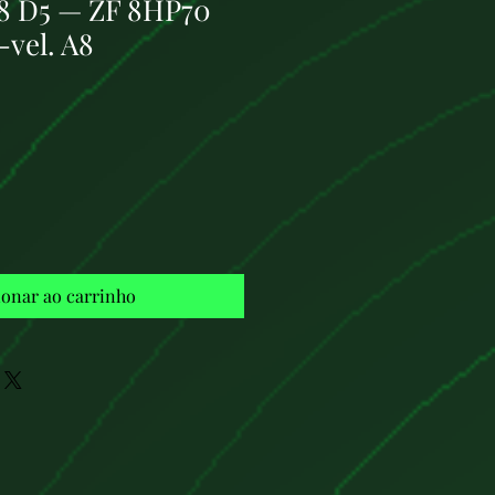
A8 D5 — ZF 8HP70
vel. A8
Preço
ionar ao carrinho