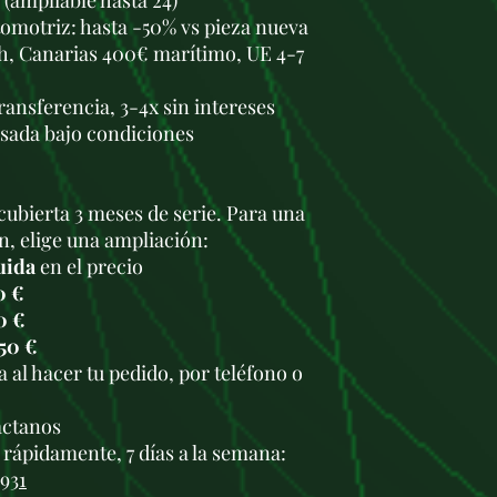
 (ampliable hasta 24)
omotriz: hasta -50% vs pieza nueva
h, Canarias 400€ marítimo, UE 4-7
transferencia, 3-4x sin intereses
usada bajo condiciones
cubierta 3 meses de serie. Para una
n, elige una ampliación:
uida
en el precio
0 €
0 €
50 €
 al hacer tu pedido, por teléfono o
.
áctanos
rápidamente, 7 días a la semana:
 931