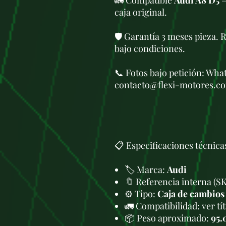
🚛 Compatible
Audi A8 D5
—
caja original.
🛡️ Garantía 3 meses pieza. 
bajo condiciones.
📞 Fotos bajo petición: Wh
contacto@flexi-motores.c
📋 Especificaciones técnica
🏷️ Marca:
Audi
🔖 Referencia interna (S
⚙️ Tipo:
Caja de cambios
🚛 Compatibilidad: ver tí
📦 Peso aproximado:
95.