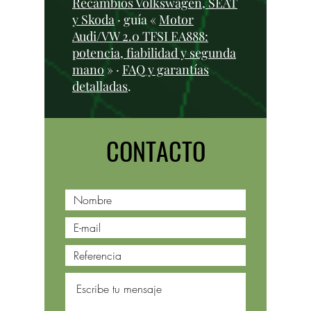
Recambios Volkswagen, SEAT
y Skoda
· guía «
Motor
Audi/VW 2.0 TFSI EA888:
potencia, fiabilidad y segunda
mano
» ·
FAQ y garantías
detalladas
.
CONTACTO