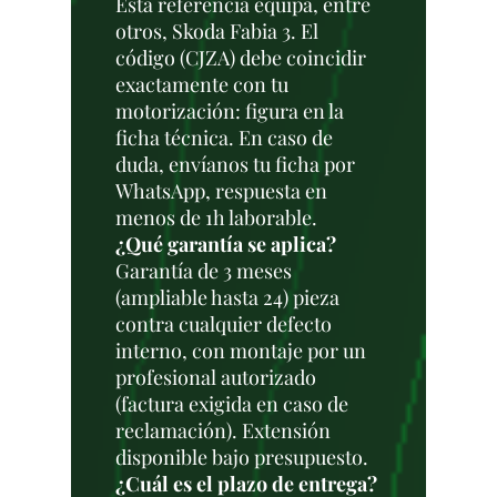
Esta referencia equipa, entre
otros, Skoda Fabia 3. El
código (CJZA) debe coincidir
exactamente con tu
motorización: figura en la
ficha técnica. En caso de
duda, envíanos tu ficha por
WhatsApp, respuesta en
menos de 1h laborable.
¿Qué garantía se aplica?
Garantía de 3 meses
(ampliable hasta 24) pieza
contra cualquier defecto
interno, con montaje por un
profesional autorizado
(factura exigida en caso de
reclamación). Extensión
disponible bajo presupuesto.
¿Cuál es el plazo de entrega?