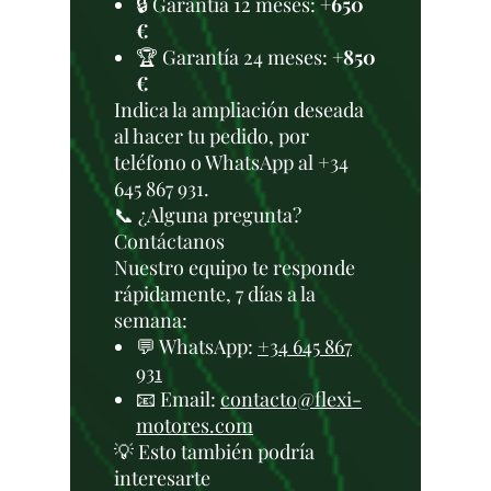
🔒 Garantía 12 meses:
+650
€
🏆 Garantía 24 meses:
+850
€
Indica la ampliación deseada
al hacer tu pedido, por
teléfono o WhatsApp al +34
645 867 931.
📞 ¿Alguna pregunta?
Contáctanos
Nuestro equipo te responde
rápidamente, 7 días a la
semana:
💬 WhatsApp:
+34 645 867
931
📧 Email:
contacto@flexi-
motores.com
💡 Esto también podría
interesarte