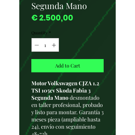
Segunda Mano
Price
€ 2.500,00
Quantity
*
Add to Cart
Motor Volkswagen CJZA 1.2
TSI 105cv Skoda Fabia 3
Segunda Mano
desmontado
en taller profesional, probado
y listo para montar. Garantía 3
meses pieza (ampliable hasta
24), envío con seguimiento
48-72h.