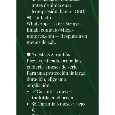
antes de almacenar
(compresión, banco, OBD)
📲 Contacto
WhatsApp: +34 645 867 931 —
Email: contacto@flexi-
motores.com — Respuesta en
menos de 24h.
🛡️ Nuestras garantías
Pieza verificada, probada y
cubierta 3 meses de serie.
Para una protección de larga
duración, elige una
ampliación:
✅ Garantía 3 meses:
incluida
en el precio
🛠️ Garantía 6 meses:
+350
€