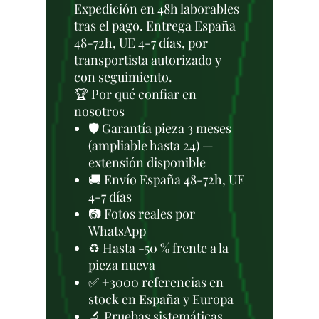
Expedición en 48h laborables
tras el pago. Entrega España
48-72h, UE 4-7 días, por
transportista autorizado y
con seguimiento.
🏆 Por qué confiar en
nosotros
🛡️ Garantía pieza 3 meses
(ampliable hasta 24) —
extensión disponible
🚚 Envío España 48-72h, UE
4-7 días
📷 Fotos reales por
WhatsApp
♻️ Hasta -50 % frente a la
pieza nueva
✅ +3000 referencias en
stock en España y Europa
🔬 Pruebas sistemáticas