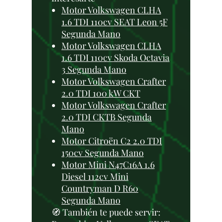
Motor Volkswagen CLHA
1.6 TDI 110cv SEAT Leon 5F
Segunda Mano
Motor Volkswagen CLHA
1.6 TDI 110cv Skoda Octavia
3 Segunda Mano
Motor Volkswagen Crafter
2.0 TDI 100 kW CKT
Motor Volkswagen Crafter
2.0 TDI CKTB Segunda
Mano
Motor Citroën C2 2.0 TDI
150cv Segunda Mano
Motor Mini N47C16A 1.6
Diesel 112cv Mini
Countryman D R60
Segunda Mano
🧭 También te puede servir: