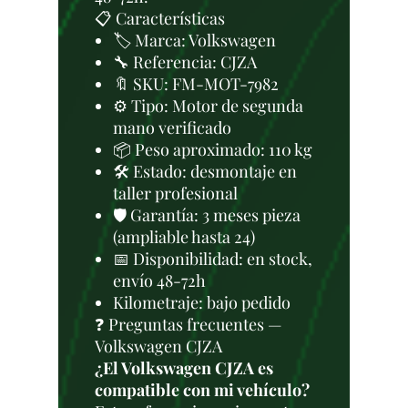
📋 Características
🏷️ Marca: Volkswagen
🔧 Referencia: CJZA
🔖 SKU: FM-MOT-7982
⚙️ Tipo: Motor de segunda
mano verificado
📦 Peso aproximado: 110 kg
🛠 Estado: desmontaje en
taller profesional
🛡️ Garantía: 3 meses pieza
(ampliable hasta 24)
📅 Disponibilidad: en stock,
envío 48-72h
Kilometraje: bajo pedido
❓ Preguntas frecuentes —
Volkswagen CJZA
¿El Volkswagen CJZA es
compatible con mi vehículo?