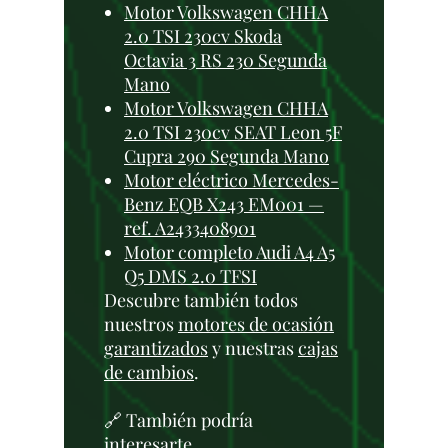
Motor Volkswagen CHHA
2.0 TSI 230cv Skoda
Octavia 3 RS 230 Segunda
Mano
Motor Volkswagen CHHA
2.0 TSI 230cv SEAT Leon 5F
Cupra 290 Segunda Mano
Motor eléctrico Mercedes-
Benz EQB X243 EM001 —
ref. A2433408901
Motor completo Audi A4 A5
Q5 DMS 2.0 TFSI
Descubre también todos
nuestros
motores de ocasión
garantizados
y nuestras
cajas
de cambios
.
🔗 También podría
interesarte