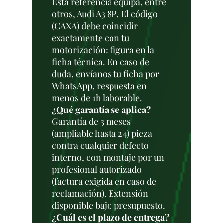
Esta referencia equipa, entre
otros, Audi A3 8P. El código
(CAXA) debe coincidir
exactamente con tu
motorización: figura en la
ficha técnica. En caso de
duda, envíanos tu ficha por
WhatsApp, respuesta en
menos de 1h laborable.
¿Qué garantía se aplica?
Garantía de 3 meses
(ampliable hasta 24) pieza
contra cualquier defecto
interno, con montaje por un
profesional autorizado
(factura exigida en caso de
reclamación). Extensión
disponible bajo presupuesto.
¿Cuál es el plazo de entrega?