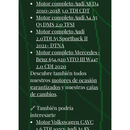
Motor completo Audi A8 D4
2010-2018 3.0 TDI CDT
Motor completo Audi A4 A5
Q5 DMS 2.0 TFSI
Motor completo Audi
2.0TDI A5 Sportback II
2021- DTNA
Motor completo Mercedes-
Benz 654.920 VITO III W447
2.0 CDI 2020
Descubre también todos
nuestros
motores de ocasión
garantizados
y nuestras
cajas
de cambios
.
🔗 También podría
interesarte
Motor Volkswagen CAYC
1.6 TDI 105cv Audi A1 8X