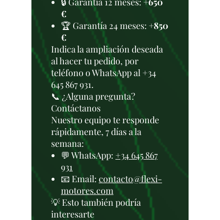
🔒 Garantía 12 meses:
+650
€
🏆 Garantía 24 meses:
+850
€
Indica la ampliación deseada
al hacer tu pedido, por
teléfono o WhatsApp al +34
645 867 931.
📞 ¿Alguna pregunta?
Contáctanos
Nuestro equipo te responde
rápidamente, 7 días a la
semana:
💬 WhatsApp:
+34 645 867
931
📧 Email:
contacto@flexi-
motores.com
💡 Esto también podría
interesarte