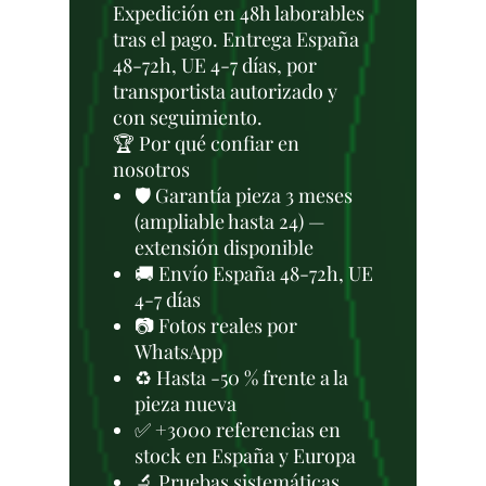
Expedición en 48h laborables
tras el pago. Entrega España
48-72h, UE 4-7 días, por
transportista autorizado y
con seguimiento.
🏆 Por qué confiar en
nosotros
🛡️ Garantía pieza 3 meses
(ampliable hasta 24) —
extensión disponible
🚚 Envío España 48-72h, UE
4-7 días
📷 Fotos reales por
WhatsApp
♻️ Hasta -50 % frente a la
pieza nueva
✅ +3000 referencias en
stock en España y Europa
🔬 Pruebas sistemáticas