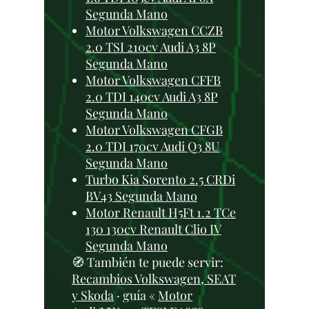
Segunda Mano
Motor Volkswagen CCZB
2.0 TSI 210cv Audi A3 8P
Segunda Mano
Motor Volkswagen CFFB
2.0 TDI 140cv Audi A3 8P
Segunda Mano
Motor Volkswagen CFGB
2.0 TDI 170cv Audi Q3 8U
Segunda Mano
Turbo Kia Sorento 2.5 CRDi
BV43 Segunda Mano
Motor Renault H5Ft 1.2 TCe
130 130cv Renault Clio IV
Segunda Mano
🧭 También te puede servir:
Recambios Volkswagen, SEAT
y Skoda
· guía «
Motor