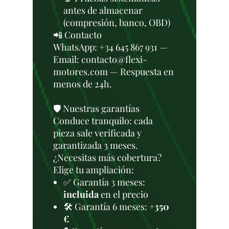
antes de almacenar
(compresión, banco, OBD)
📲 Contacto
WhatsApp: +34 645 867 931 —
Email: contacto@flexi-
motores.com — Respuesta en
menos de 24h.
🛡️ Nuestras garantías
Conduce tranquilo: cada
pieza sale verificada y
garantizada 3 meses.
¿Necesitas más cobertura?
Elige tu ampliación:
✅ Garantía 3 meses:
incluida
en el precio
🛠️ Garantía 6 meses:
+350
€