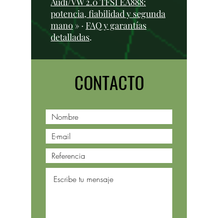
Audi/VW 2.0 TFSI EA888:
potencia, fiabilidad y segunda
mano
» ·
FAQ y garantías
detalladas
.
CONTACTO