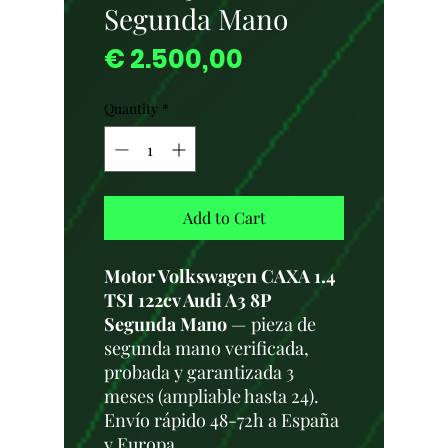
Segunda Mano
Price
€ 2.500,00
Quantity
*
Add to Cart
Motor Volkswagen CAXA 1.4
TSI 122cv Audi A3 8P
Segunda Mano
— pieza de
segunda mano verificada,
probada y garantizada 3
meses (ampliable hasta 24).
Envío rápido 48-72h a España
y Europa.