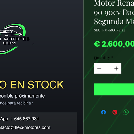
Motor Rena
90 90cv Dac
Segunda M
SKU: FM-MOT-8122
€ 2.600,0
Quantity
*