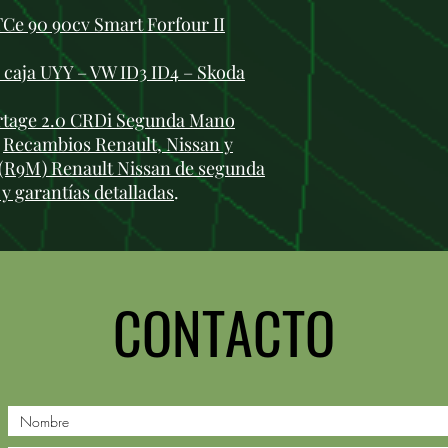
Ce 90 90cv Smart Forfour II
 caja UYY – VW ID3 ID4 – Skoda
rtage 2.0 CRDi Segunda Mano
:
Recambios Renault, Nissan y
 (R9M) Renault Nissan de segunda
y garantías detalladas
.
CONTACTO