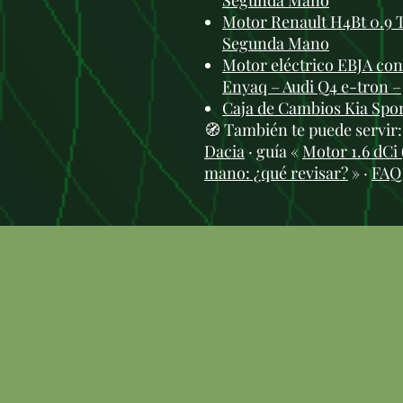
Segunda Mano
Motor Renault H4Bt 0.9 T
Segunda Mano
Motor eléctrico EBJA con
Enyaq – Audi Q4 e-tron –
Caja de Cambios Kia Spo
🧭 También te puede servir
Dacia
· guía «
Motor 1.6 dCi
mano: ¿qué revisar?
» ·
FAQ 