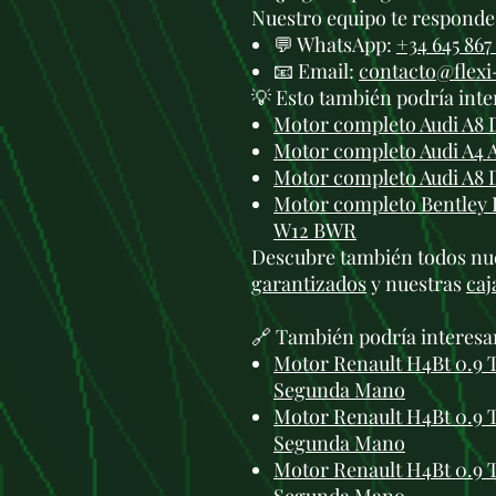
Nuestro equipo te responde 
💬 WhatsApp:
+34 645 867
📧 Email:
contacto@flex
💡 Esto también podría inte
Motor completo Audi A8 
Motor completo Audi A4 
Motor completo Audi A8 
Motor completo Bentley 
W12 BWR
Descubre también todos nu
garantizados
y nuestras
caj
🔗 También podría interesa
Motor Renault H4Bt 0.9 T
Segunda Mano
Motor Renault H4Bt 0.9 T
Segunda Mano
Motor Renault H4Bt 0.9 