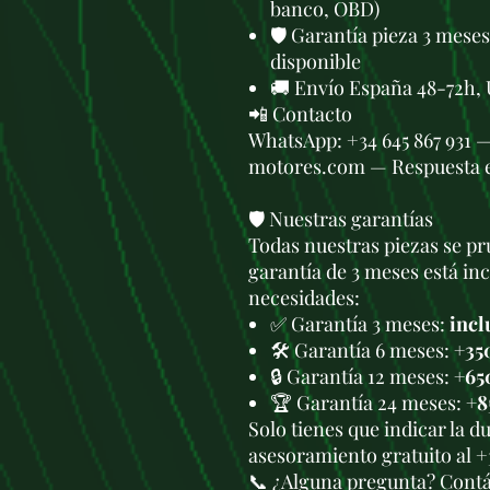
banco, OBD)
🛡️ Garantía pieza 3 mese
disponible
🚚 Envío España 48-72h, 
📲 Contacto
WhatsApp: +34 645 867 931 
motores.com — Respuesta 
🛡️ Nuestras garantías
Todas nuestras piezas se pru
garantía de 3 meses está in
necesidades:
✅ Garantía 3 meses:
incl
🛠️ Garantía 6 meses:
+35
🔒 Garantía 12 meses:
+65
🏆 Garantía 24 meses:
+8
Solo tienes que indicar la 
asesoramiento gratuito al +
📞 ¿Alguna pregunta? Cont