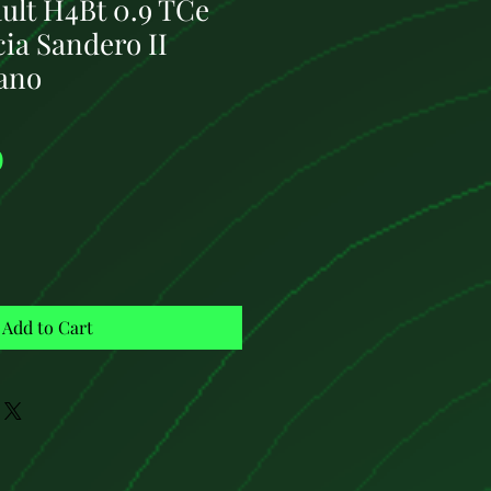
ult H4Bt 0.9 TCe
ia Sandero II
ano
Price
0
Add to Cart