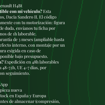
Renault H4Bt
tible con mi vehículo?
Esta
os, Dacia Sandero II. El código
amente con tu motorización: figura
 de duda, envíanos tu ficha por
os de 1h laborable.
rantía de 3 meses (ampliable hasta
defecto interno, con montaje por un
tura exigida en caso de
sponible bajo presupuesto.
a?
Expedición en 48h laborables
a 48-72h, UE 4-7 días, por
con seguimiento.
sApp
a pieza nueva
stock en España y Europa
antes de almacenar (compresión,