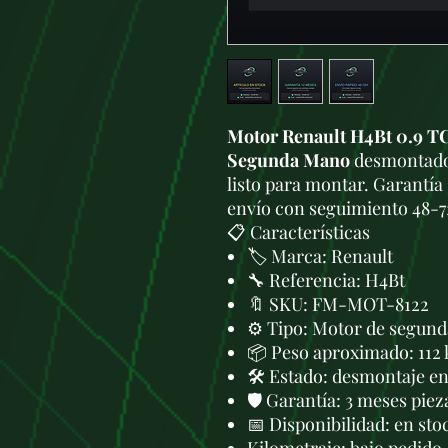
Motor Renault H4Bt 0.9 TC
Segunda Mano
desmontado 
listo para montar. Garantía 
envío con seguimiento 48-7
📋 Características
🏷️ Marca: Renault
🔧 Referencia: H4Bt
🔖 SKU: FM-MOT-8122
⚙️ Tipo: Motor de segund
📦 Peso aproximado: 112 
🛠 Estado: desmontaje en 
🛡️ Garantía: 3 meses piez
📅 Disponibilidad: en sto