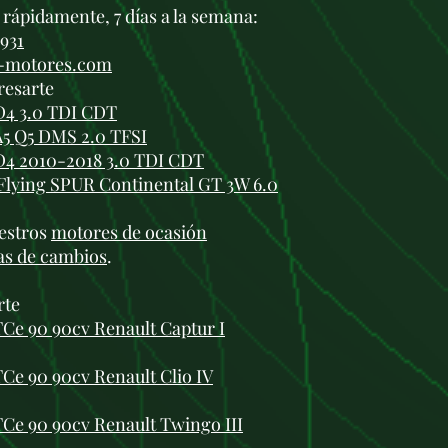
rápidamente, 7 días a la semana:
 931
i-motores.com
resarte
D4 3.0 TDI CDT
A5 Q5 DMS 2.0 TFSI
D4 2010-2018 3.0 TDI CDT
Flying SPUR Continental GT 3W 6.0
estros
motores de ocasión
as de cambios
.
rte
Ce 90 90cv Renault Captur I
Ce 90 90cv Renault Clio IV
TCe 90 90cv Renault Twingo III