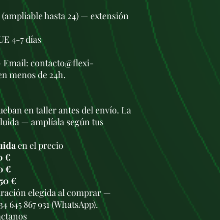
s (ampliable hasta 24) — extensión
UE 4-7 días
— Email: contacto@flexi-
en menos de 24h.
eban en taller antes del envío. La
cluida — amplíala según tus
uida
en el precio
0 €
0 €
50 €
duración elegida al comprar —
34 645 867 931 (WhatsApp).
áctanos