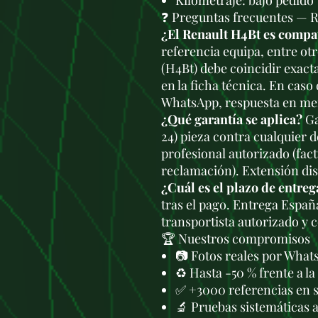
Kilometraje: bajo pedido
❓ Preguntas frecuentes — 
¿El Renault H4Bt es compa
referencia equipa, entre otr
(H4Bt) debe coincidir exact
en la ficha técnica. En caso
WhatsApp, respuesta en men
¿Qué garantía se aplica?
Ga
24) pieza contra cualquier 
profesional autorizado (fac
reclamación). Extensión di
¿Cuál es el plazo de entreg
tras el pago. Entrega Españ
transportista autorizado y 
🏆 Nuestros compromisos
📷 Fotos reales por What
♻️ Hasta -50 % frente a l
✅ +3000 referencias en 
🔬 Pruebas sistemáticas 