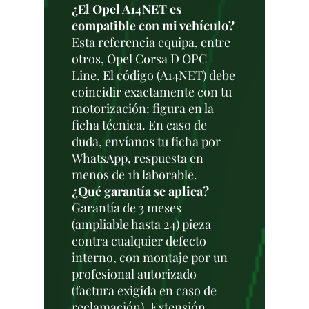
¿El Opel A14NET es
compatible con mi vehículo?
Esta referencia equipa, entre
otros, Opel Corsa D OPC
Line. El código (A14NET) debe
coincidir exactamente con tu
motorización: figura en la
ficha técnica. En caso de
duda, envíanos tu ficha por
WhatsApp, respuesta en
menos de 1h laborable.
¿Qué garantía se aplica?
Garantía de 3 meses
(ampliable hasta 24) pieza
contra cualquier defecto
interno, con montaje por un
profesional autorizado
(factura exigida en caso de
reclamación). Extensión