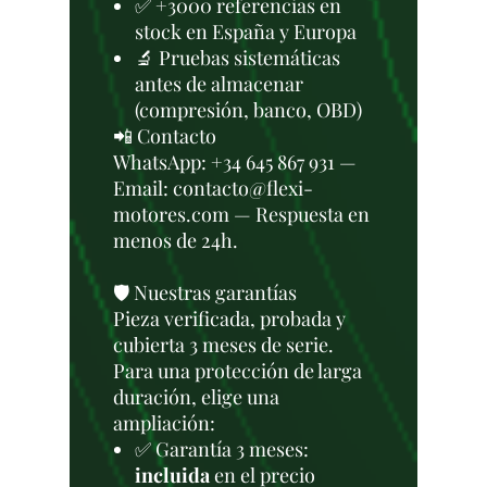
✅ +3000 referencias en
stock en España y Europa
🔬 Pruebas sistemáticas
antes de almacenar
(compresión, banco, OBD)
📲 Contacto
WhatsApp: +34 645 867 931 —
Email: contacto@flexi-
motores.com — Respuesta en
menos de 24h.
🛡️ Nuestras garantías
Pieza verificada, probada y
cubierta 3 meses de serie.
Para una protección de larga
duración, elige una
ampliación:
✅ Garantía 3 meses:
incluida
en el precio