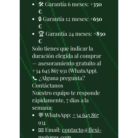
🛠️ Garantía 6 meses:
+350
€
🔒 Garantía 12 meses:
+650
€
🏆 Garantía 24 meses:
+850
€
Solo tienes que indicar la
duración elegida al comprar
— asesoramiento gratuito al
+34 645 867 931 (WhatsApp).
📞 ¿Alguna pregunta?
Contáctanos
Nuestro equipo te responde
rápidamente, 7 días a la
semana:
💬 WhatsApp:
+34 645 867
931
📧 Email:
contacto@flexi-
motores.com