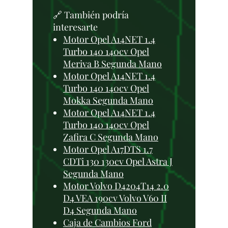
🔗 También podría
interesarte
Motor Opel A14NET 1.4
Turbo 140 140cv Opel
Meriva B Segunda Mano
Motor Opel A14NET 1.4
Turbo 140 140cv Opel
Mokka Segunda Mano
Motor Opel A14NET 1.4
Turbo 140 140cv Opel
Zafira C Segunda Mano
Motor Opel A17DTS 1.7
CDTi 130 130cv Opel Astra J
Segunda Mano
Motor Volvo D4204T14 2.0
D4 VEA 190cv Volvo V60 II
D4 Segunda Mano
Caja de Cambios Ford