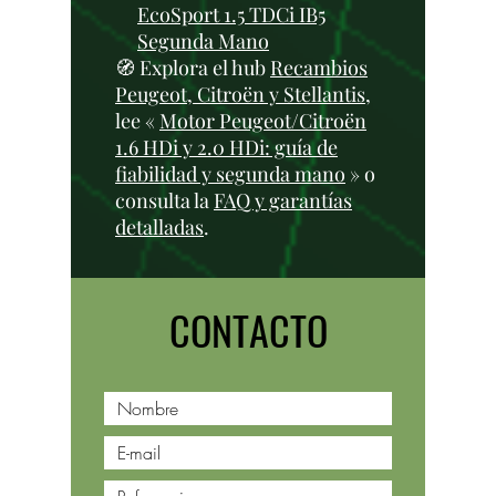
EcoSport 1.5 TDCi IB5
Segunda Mano
🧭 Explora el hub
Recambios
Peugeot, Citroën y Stellantis
,
lee «
Motor Peugeot/Citroën
1.6 HDi y 2.0 HDi: guía de
fiabilidad y segunda mano
» o
consulta la
FAQ y garantías
detalladas
.
CONTACTO