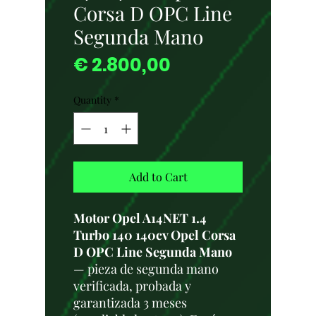
Corsa D OPC Line
Segunda Mano
Price
€ 2.800,00
Quantity
*
Add to Cart
Motor Opel A14NET 1.4
Turbo 140 140cv Opel Corsa
D OPC Line Segunda Mano
— pieza de segunda mano
verificada, probada y
garantizada 3 meses