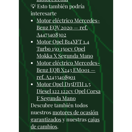
💡 Esto también podría
interesarte
Motor eléctrico Mercedes-
Benz EQV 2020 — ref.
A4473408302
Motor Opel B14XFT 1.4
Turbo 150 150cv Opel
Mokka X Segunda Mano
Motor eléctrico Mercedes-
Benz EQB X243 EM001 —
ref. A2433408901
Motor Opel D15DTH 1.5
Diesel 122 122cv Opel Corsa
F Segunda Mano
Descubre también todos
nuestros
motores de ocasión
garantizados
y nuestras
cajas
de cambios
.