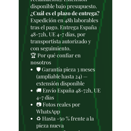
disponible bajo presupuesto.
¿Cuál es el plazo de entrega?
Expedición en 48h laborables
tras el pago. Entrega España
48-72h, UE 4-7 días, por
transportista autorizado y
con seguimiento.
🏆 Por qué confiar en
nosotros
🛡️ Garantía pieza 3 meses
(ampliable hasta 24) —
extensión disponible
🚚 Envío España 48-72h, UE
4-7 días
📷 Fotos reales por
WhatsApp
♻️ Hasta -50 % frente a la
pieza nueva