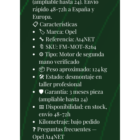
(ampliable hasta 24). Envío
rápido 48-72h a España y
Europa.
📋 Características
🏷️ Marca: Opel
🔧 Referencia: A14NET
🔖 SKU: FM-MOT-8264
⚙️ Tipo: Motor de segunda
mano verificado
📦 Peso aproximado: 124 kg
🛠 Estado: desmontaje en
taller profesional
🛡️ Garantía: 3 meses pieza
(ampliable hasta 24)
📅 Disponibilidad: en stock,
envío 48-72h
Kilometraje: bajo pedido
❓ Preguntas frecuentes —
Opel A14NET