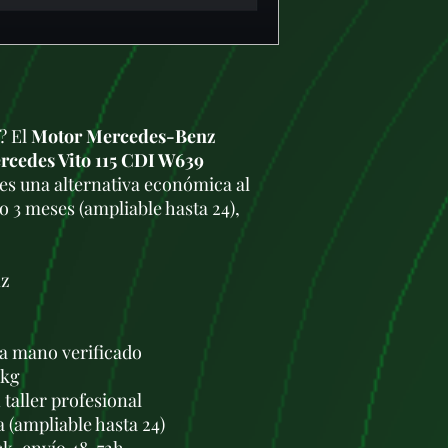
a? El
Motor Mercedes-Benz
rcedes Vito 115 CDI W639
s una alternativa económica al
 3 meses (ampliable hasta 24),
nz
a mano verificado
 kg
taller profesional
a (ampliable hasta 24)