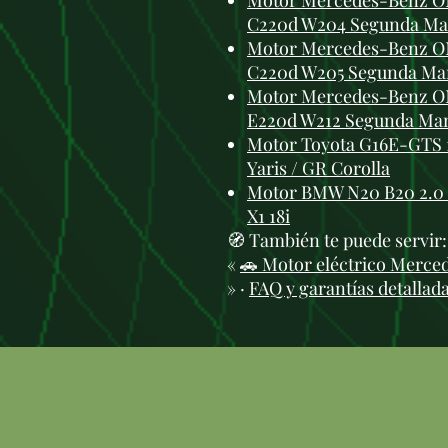
Motor Mercedes-Benz OM6
C220d W204 Segunda M
Motor Mercedes-Benz OM6
C220d W205 Segunda Ma
Motor Mercedes-Benz OM6
E220d W212 Segunda Ma
Motor Toyota G16E-GTS 1
Yaris / GR Corolla
Motor BMW N20 B20 2.0 T
X1 18i
🧭 También te puede servir
«
🚗 Motor eléctrico Merce
» ·
FAQ y garantías detallad