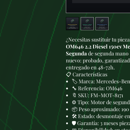
¿Necesitas sustituir tu piez
OM646 2.2 Diesel 150cv Me
Segunda
de segunda mano e
nuevo: probado, garantizado
entregado en 48-72h.
📋 Características
🏷️ Marca: Mercedes-Be
🔧 Referencia: OM646
🔖 SKU: FM-MOT-8171
⚙️ Tipo: Motor de segund
📦 Peso aproximado: 190
🛠 Estado: desmontaje en 
🛡️ Garantía: 3 meses piez