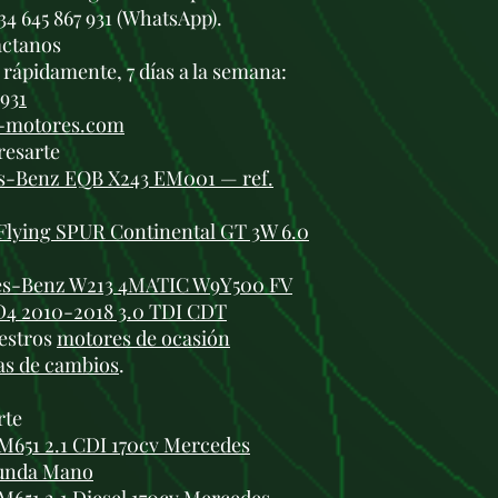
34 645 867 931 (WhatsApp).
áctanos
rápidamente, 7 días a la semana:
 931
i-motores.com
resarte
es-Benz EQB X243 EM001 — ref.
Flying SPUR Continental GT 3W 6.0
es-Benz W213 4MATIC W9Y500 FV
D4 2010-2018 3.0 TDI CDT
estros
motores de ocasión
as de cambios
.
rte
651 2.1 CDI 170cv Mercedes
gunda Mano