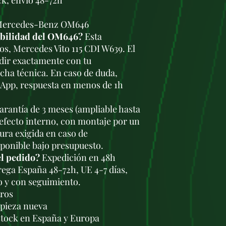
ck, envío 48-72h
 Mercedes-Benz OM646
ibilidad del OM646?
Esta
os, Mercedes Vito 115 CDI W639. El
dir exactamente con tu
icha técnica. En caso de duda,
sApp, respuesta en menos de 1h
rantía de 3 meses (ampliable hasta
defecto interno, con montaje por un
tura exigida en caso de
sponible bajo presupuesto.
el pedido?
Expedición en 48h
trega España 48-72h, UE 4-7 días,
o y con seguimiento.
tros
a pieza nueva
stock en España y Europa