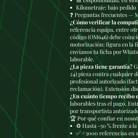
📅 Disponibilidad: en sto
Kilometraje: bajo pedido
❓ Preguntas frecuentes —
¿Cómo verificar la compat
referencia equipa, entre otr
código (OM646) debe coinci
motorización: figura en la f
envíanos tu ficha por What
laborable.
¿La pieza tiene garantía?
Ga
24) pieza contra cualquier 
profesional autorizado (fac
reclamación). Extensión di
¿En cuánto tiempo recibo 
laborables tras el pago. En
por transportista autorizad
🏆 Por qué confiar en noso
♻️ Hasta -50 % frente a l
✅ +3000 referencias en 