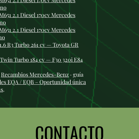
51 2.1 Diesel 170cv Mercedes
ano
51 2.1 Diesel 170cv Mercedes
no
51 2.1 Diesel 170cv Mercedes
no
.6 R3 Turbo 261 cv — Toyota GR
win Turbo 184 cv — F30 320i E84
:
Recambios Mercedes-Benz
· guía
des EQA / EQB – Oportunidad única
as
.
CONTACTO