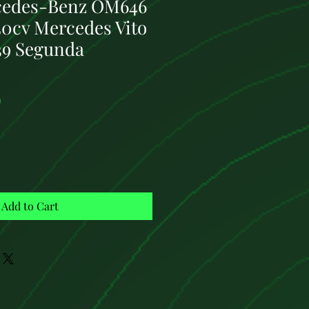
cedes-Benz OM646
150cv Mercedes Vito
39 Segunda
Price
0
Add to Cart