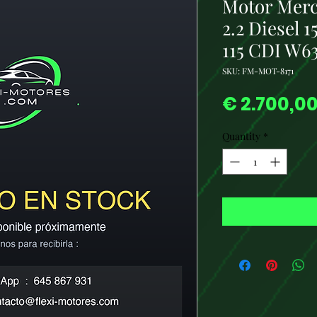
Motor Mer
2.2 Diesel 
115 CDI W6
SKU: FM-MOT-8171
€ 2.700,0
Quantity
*