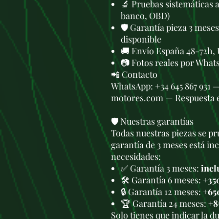
🔬 Pruebas sistemáticas 
banco, OBD)
🛡️ Garantía pieza 3 mese
disponible
🚚 Envío España 48-72h, 
📷 Fotos reales por What
📲 Contacto
WhatsApp: +34 645 867 931 
motores.com — Respuesta 
🛡️ Nuestras garantías
Todas nuestras piezas se pru
garantía de 3 meses está in
necesidades:
✅ Garantía 3 meses:
incl
🛠️ Garantía 6 meses:
+35
🔒 Garantía 12 meses:
+65
🏆 Garantía 24 meses:
+8
Solo tienes que indicar la 