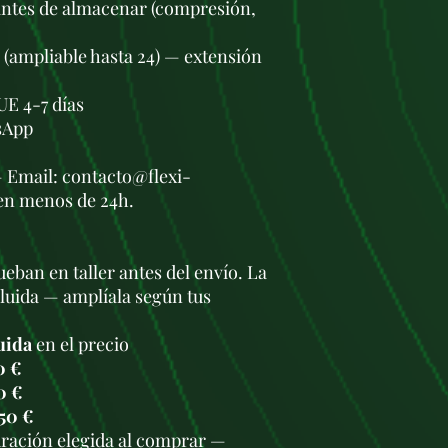
antes de almacenar (compresión,
s (ampliable hasta 24) — extensión
UE 4-7 días
sApp
— Email: contacto@flexi-
en menos de 24h.
eban en taller antes del envío. La
cluida — amplíala según tus
uida
en el precio
0 €
0 €
50 €
duración elegida al comprar —