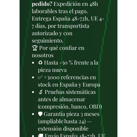
pedido?
Expedición en 48h
laborables tras el pago.
Entrega España 48-72h, UE 4-
7 días, por transportista
autorizado y con
seguimiento.
🏆 Por qué confiar en
nosotros
♻️ Hasta -50 % frente a la
pieza nueva
✅ +3000 referencias en
stock en España y Europa
🔬 Pruebas sistemáticas
antes de almacenar
(compresión, banco, OBD)
🛡️ Garantía pieza 3 meses
(ampliable hasta 24) —
extensión disponible
🚚 Envío España 48-72h, UE