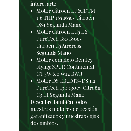
interesarte
Motor Citroën EP6CDTM
1.6 THP 165 165cv Citroën
DS4 Segunda Mano
Motor Citroën EC5 1.6
PureTech 180 180cv
Citroën C5 Aircross
Segunda Mano
Motor completo Bentley
Flying SPUR Continental
GT 3W 6.0 W12 BWR
Motor DS EB2DTS-DS 1.2
PureTech 130 130cv Citroën
C3 III Segunda Mano
Descubre también todos
nuestros
motores de ocasión
garantizados
y nuestras
cajas
de cambios
.