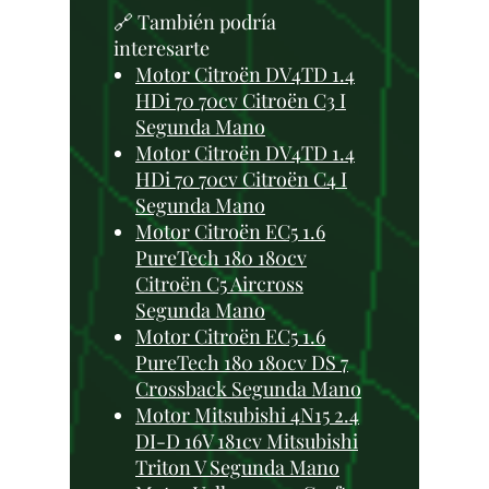
🔗 También podría
interesarte
Motor Citroën DV4TD 1.4
HDi 70 70cv Citroën C3 I
Segunda Mano
Motor Citroën DV4TD 1.4
HDi 70 70cv Citroën C4 I
Segunda Mano
Motor Citroën EC5 1.6
PureTech 180 180cv
Citroën C5 Aircross
Segunda Mano
Motor Citroën EC5 1.6
PureTech 180 180cv DS 7
Crossback Segunda Mano
Motor Mitsubishi 4N15 2.4
DI-D 16V 181cv Mitsubishi
Triton V Segunda Mano