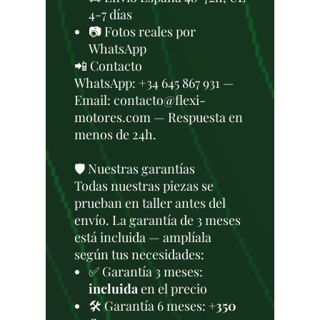
4-7 días
📷 Fotos reales por
WhatsApp
📲 Contacto
WhatsApp: +34 645 867 931 —
Email: contacto@flexi-
motores.com — Respuesta en
menos de 24h.
🛡️ Nuestras garantías
Todas nuestras piezas se
prueban en taller antes del
envío. La garantía de 3 meses
está incluida — amplíala
según tus necesidades:
✅ Garantía 3 meses:
incluida
en el precio
🛠️ Garantía 6 meses:
+350