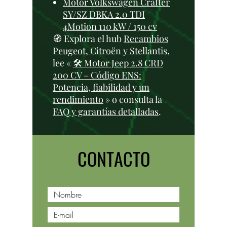
Motor Volkswagen Crafter
SY/SZ DBKA 2.0 TDI
4Motion 110 kW / 150 cv
🧭 Explora el hub
Recambios
Peugeot, Citroën y Stellantis
,
lee «
🛠️ Motor Jeep 2.8 CRD
200 CV – Código ENS:
Potencia, fiabilidad y un
rendimiento
» o consulta la
FAQ y garantías detalladas
.
CONTACTO