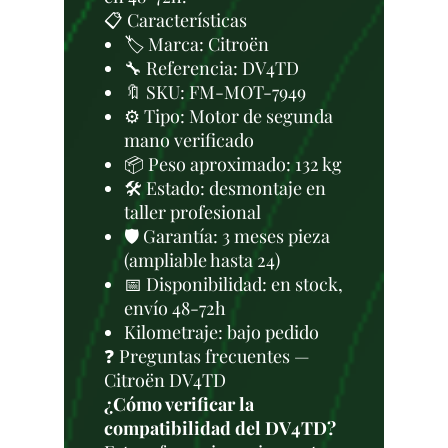
📋 Características
🏷️ Marca: Citroën
🔧 Referencia: DV4TD
🔖 SKU: FM-MOT-7949
⚙️ Tipo: Motor de segunda
mano verificado
📦 Peso aproximado: 132 kg
🛠 Estado: desmontaje en
taller profesional
🛡️ Garantía: 3 meses pieza
(ampliable hasta 24)
📅 Disponibilidad: en stock,
envío 48-72h
Kilometraje: bajo pedido
❓ Preguntas frecuentes —
Citroën DV4TD
¿Cómo verificar la
compatibilidad del DV4TD?