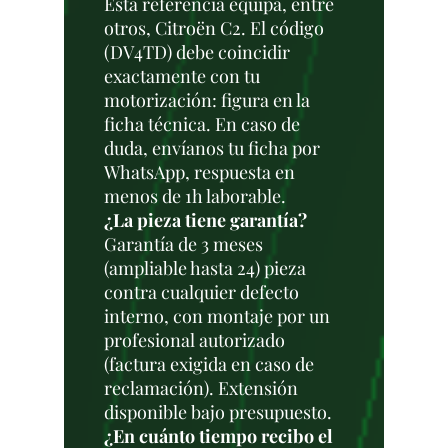
Esta referencia equipa, entre
otros, Citroën C2. El código
(DV4TD) debe coincidir
exactamente con tu
motorización: figura en la
ficha técnica. En caso de
duda, envíanos tu ficha por
WhatsApp, respuesta en
menos de 1h laborable.
¿La pieza tiene garantía?
Garantía de 3 meses
(ampliable hasta 24) pieza
contra cualquier defecto
interno, con montaje por un
profesional autorizado
(factura exigida en caso de
reclamación). Extensión
disponible bajo presupuesto.
¿En cuánto tiempo recibo el