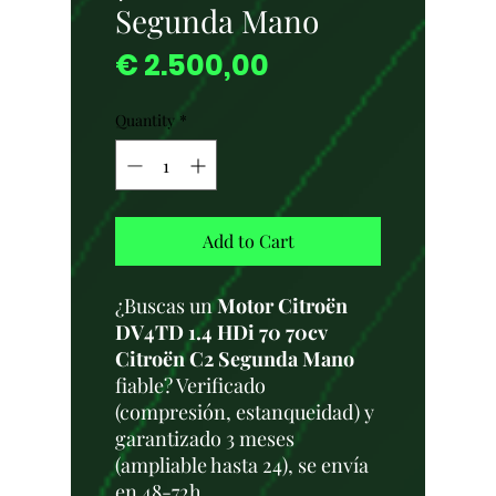
Segunda Mano
Price
€ 2.500,00
Quantity
*
Add to Cart
¿Buscas un
Motor Citroën
DV4TD 1.4 HDi 70 70cv
Citroën C2 Segunda Mano
fiable? Verificado
(compresión, estanqueidad) y
garantizado 3 meses
(ampliable hasta 24), se envía
en 48-72h.