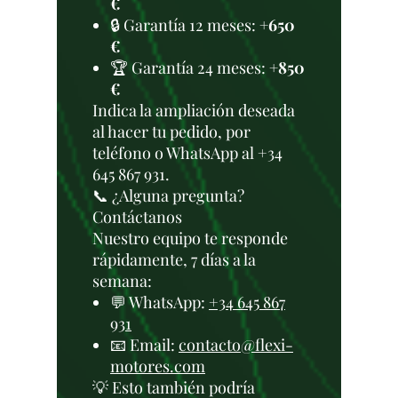
€
🔒 Garantía 12 meses:
+650
€
🏆 Garantía 24 meses:
+850
€
Indica la ampliación deseada
al hacer tu pedido, por
teléfono o WhatsApp al +34
645 867 931.
📞 ¿Alguna pregunta?
Contáctanos
Nuestro equipo te responde
rápidamente, 7 días a la
semana:
💬 WhatsApp:
+34 645 867
931
📧 Email:
contacto@flexi-
motores.com
💡 Esto también podría