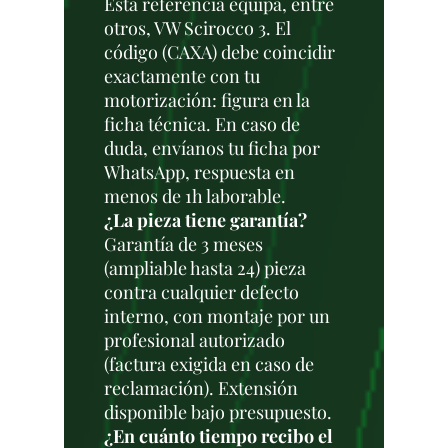
Esta referencia equipa, entre
otros, VW Scirocco 3. El
código (CAXA) debe coincidir
exactamente con tu
motorización: figura en la
ficha técnica. En caso de
duda, envíanos tu ficha por
WhatsApp, respuesta en
menos de 1h laborable.
¿La pieza tiene garantía?
Garantía de 3 meses
(ampliable hasta 24) pieza
contra cualquier defecto
interno, con montaje por un
profesional autorizado
(factura exigida en caso de
reclamación). Extensión
disponible bajo presupuesto.
¿En cuánto tiempo recibo el