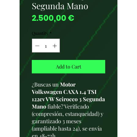
Segunda Mano
Price
2.500,00 €
Quantity
*
Add to Cart
¿Buscas un
Motor
Volkswagen CAXA 1.4 TSI
122cv VW Scirocco 3 Segunda
Mano
fiable? Verificado
(compresión, estanqueidad) y
garantizado 3 meses
(ampliable hasta 24), se envía
en 48-72h.