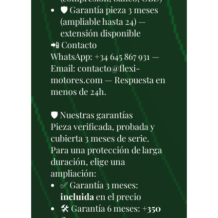
🛡️ Garantía pieza 3 meses
(ampliable hasta 24) —
extensión disponible
📲 Contacto
WhatsApp: +34 645 867 931 —
Email: contacto@flexi-
motores.com — Respuesta en
menos de 24h.
🛡️ Nuestras garantías
Pieza verificada, probada y
cubierta 3 meses de serie.
Para una protección de larga
duración, elige una
ampliación:
✅ Garantía 3 meses:
incluida
en el precio
🛠️ Garantía 6 meses:
+350