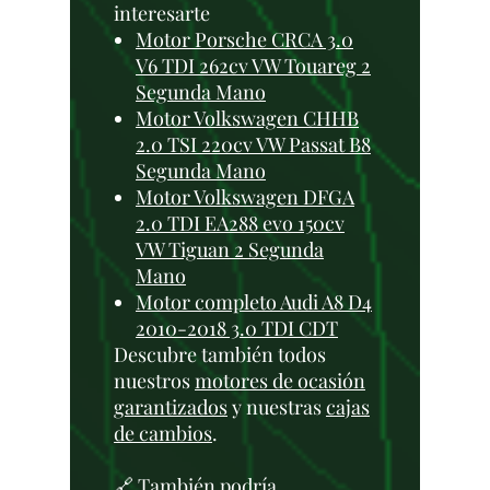
interesarte
Motor Porsche CRCA 3.0
V6 TDI 262cv VW Touareg 2
Segunda Mano
Motor Volkswagen CHHB
2.0 TSI 220cv VW Passat B8
Segunda Mano
Motor Volkswagen DFGA
2.0 TDI EA288 evo 150cv
VW Tiguan 2 Segunda
Mano
Motor completo Audi A8 D4
2010-2018 3.0 TDI CDT
Descubre también todos
nuestros
motores de ocasión
garantizados
y nuestras
cajas
de cambios
.
🔗 También podría