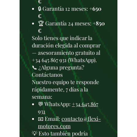
€
🔒 Garantía 12 meses:
+650
€
🏆 Garantía 24 meses:
+850
€
Solo tienes que indicar la
duración elegida al comprar
— asesoramiento gratuito al
+34 645 867 931 (WhatsApp).
📞 ¿Alguna pregunta?
Contáctanos
Nuestro equipo te responde
rápidamente, 7 días a la
semana:
💬 WhatsApp:
+34 645 867
931
📧 Email:
contacto@flexi-
motores.com
💡 Esto también podría