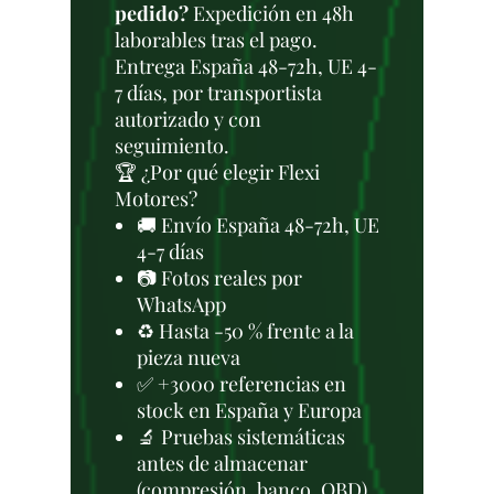
pedido?
Expedición en 48h
laborables tras el pago.
Entrega España 48-72h, UE 4-
7 días, por transportista
autorizado y con
seguimiento.
🏆 ¿Por qué elegir Flexi
Motores?
🚚 Envío España 48-72h, UE
4-7 días
📷 Fotos reales por
WhatsApp
♻️ Hasta -50 % frente a la
pieza nueva
✅ +3000 referencias en
stock en España y Europa
🔬 Pruebas sistemáticas
antes de almacenar
(compresión, banco, OBD)