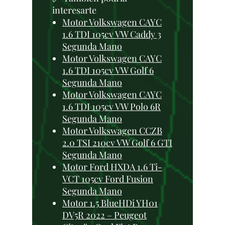
interesarte
Motor Volkswagen CAYC
1.6 TDI 105cv VW Caddy 3
Segunda Mano
Motor Volkswagen CAYC
1.6 TDI 105cv VW Golf 6
Segunda Mano
Motor Volkswagen CAYC
1.6 TDI 105cv VW Polo 6R
Segunda Mano
Motor Volkswagen CCZB
2.0 TSI 210cv VW Golf 6 GTI
Segunda Mano
Motor Ford HXDA 1.6 Ti-
VCT 105cv Ford Fusion
Segunda Mano
Motor 1.5 BlueHDi YH01
DV5R 2022 – Peugeot