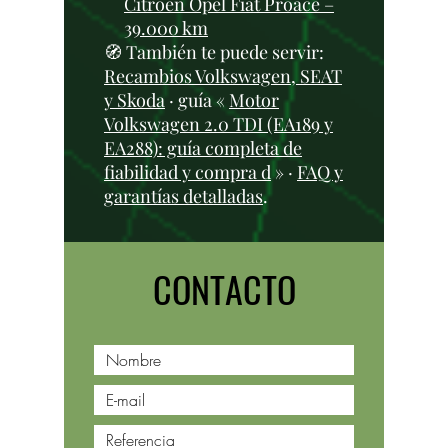
Citroën Opel Fiat Proace –
39.000 km
🧭 También te puede servir:
Recambios Volkswagen, SEAT
y Skoda
· guía «
Motor
Volkswagen 2.0 TDI (EA189 y
EA288): guía completa de
fiabilidad y compra d
» ·
FAQ y
garantías detalladas
.
CONTACTO