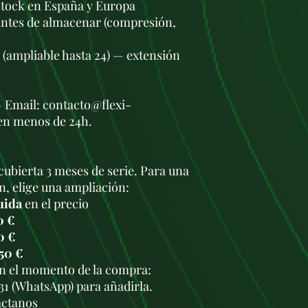
stock en España y Europa
antes de almacenar (compresión,
s (ampliable hasta 24) — extensión
— Email: contacto@flexi-
en menos de 24h.
cubierta 3 meses de serie. Para una
n, elige una ampliación:
uida
en el precio
0 €
0 €
50 €
en el momento de la compra:
931 (WhatsApp) para añadirla.
áctanos