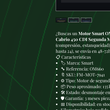
¿Buscas un
Motor Smart OM
Cabrio 450 CDI Segunda 
(compresión, estanqueidad)
hasta 24), se envía en 48-72
📋 Características
🏷️ Marca: Smart
🔧 Referencia: OM660
🔖 SKU: FM-MOT-7941
⚙️ Tipo: Motor de segund
📦 Peso aproximado: 135 
🛠 Estado: desmontaje en 
🛡️ Garantía: 3 meses piez
📅 Disponibilidad: en sto