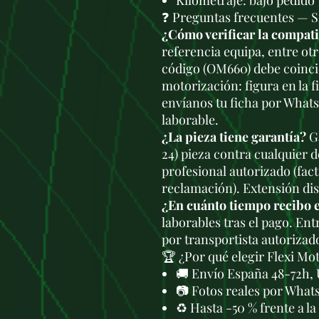
Kilometraje: bajo pedido
❓ Preguntas frecuentes —
¿Cómo verificar la compat
referencia equipa, entre ot
código (OM660) debe coinci
motorización: figura en la f
envíanos tu ficha por What
laborable.
¿La pieza tiene garantía?
Ga
24) pieza contra cualquier 
profesional autorizado (fac
reclamación). Extensión di
¿En cuánto tiempo recibo 
laborables tras el pago. En
por transportista autorizad
🏆 ¿Por qué elegir Flexi Mo
🚚 Envío España 48-72h, 
📷 Fotos reales por What
♻️ Hasta -50 % frente a l