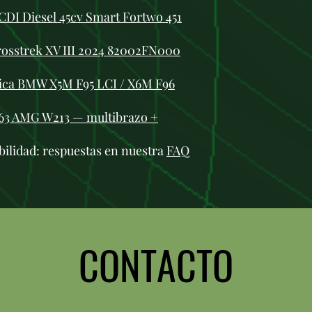
DI Diesel 45cv Smart Fortwo 451
rosstrek XV III 2024 82002FN000
ica BMW X5M F95 LCI / X6M F96
63 AMG W213 — multibrazo +
bilidad: respuestas en nuestra
FAQ
CONTACTO