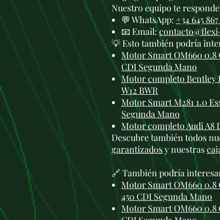
Nuestro equipo te responde 
💬 WhatsApp:
+34 645 867
📧 Email:
contacto@flex
💡 Esto también podría inte
Motor Smart OM660 0.8 C
CDI Segunda Mano
Motor completo Bentley 
W12 BWR
Motor Smart M281 1.0 Es
Segunda Mano
Motor completo Audi A8 
Descubre también todos nu
garantizados
y nuestras
caj
🔗 También podría interesa
Motor Smart OM660 0.8 C
450 CDI Segunda Mano
Motor Smart OM660 0.8 C