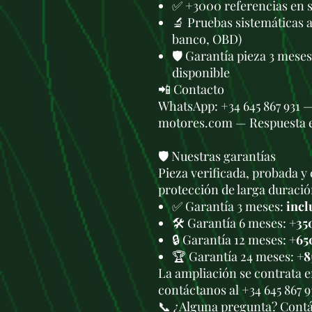
✅ +3000 referencias en 
🔬 Pruebas sistemáticas 
banco, OBD)
🛡️ Garantía pieza 3 mese
disponible
📲 Contacto
WhatsApp: +34 645 867 931 
motores.com — Respuesta 
🛡️ Nuestras garantías
Pieza verificada, probada y 
protección de larga duració
✅ Garantía 3 meses:
incl
🛠️ Garantía 6 meses:
+35
🔒 Garantía 12 meses:
+65
🏆 Garantía 24 meses:
+8
La ampliación se contrata 
contáctanos al +34 645 867 
📞 ¿Alguna pregunta? Cont