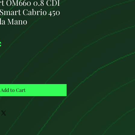
t OM660 0.8 CDI
 Smart Cabrio 450
da Mano
Price
€
Add to Cart