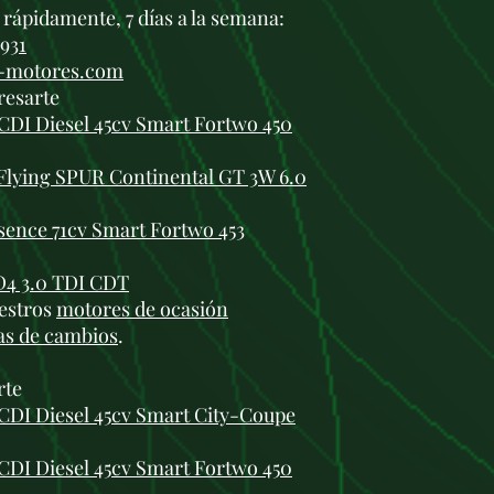
rápidamente, 7 días a la semana:
 931
i-motores.com
resarte
DI Diesel 45cv Smart Fortwo 450
Flying SPUR Continental GT 3W 6.0
sence 71cv Smart Fortwo 453
D4 3.0 TDI CDT
estros
motores de ocasión
as de cambios
.
rte
DI Diesel 45cv Smart City-Coupe
DI Diesel 45cv Smart Fortwo 450