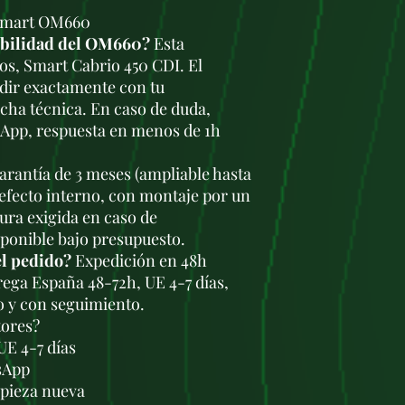
 Smart OM660
ibilidad del OM660?
Esta
ros, Smart Cabrio 450 CDI. El
dir exactamente con tu
icha técnica. En caso de duda,
sApp, respuesta en menos de 1h
rantía de 3 meses (ampliable hasta
defecto interno, con montaje por un
tura exigida en caso de
sponible bajo presupuesto.
el pedido?
Expedición en 48h
trega España 48-72h, UE 4-7 días,
o y con seguimiento.
tores?
UE 4-7 días
sApp
a pieza nueva