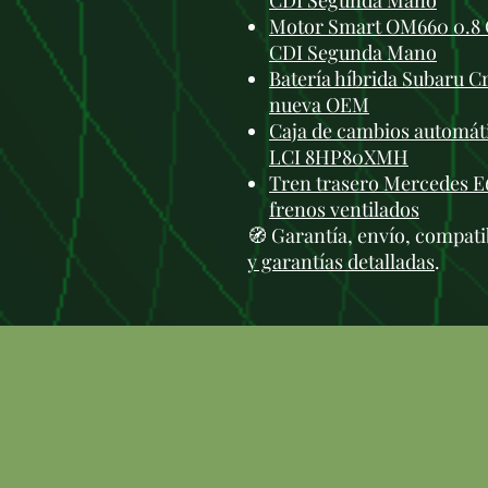
CDI Segunda Mano
Motor Smart OM660 0.8 C
CDI Segunda Mano
Batería híbrida Subaru C
nueva OEM
Caja de cambios automát
LCI 8HP80XMH
Tren trasero Mercedes E
frenos ventilados
🧭 Garantía, envío, compati
y garantías detalladas
.