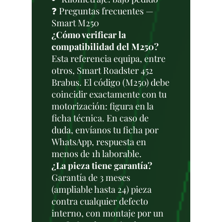
❓ Preguntas frecuentes —
Smart M250
¿Cómo verificar la
compatibilidad del M250?
Esta referencia equipa, entre
otros, Smart Roadster 452
Brabus. El código (M250) debe
coincidir exactamente con tu
motorización: figura en la
ficha técnica. En caso de
duda, envíanos tu ficha por
WhatsApp, respuesta en
menos de 1h laborable.
¿La pieza tiene garantía?
Garantía de 3 meses
(ampliable hasta 24) pieza
contra cualquier defecto
interno, con montaje por un