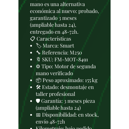
mano es una alternativa
económica al nuevo: probado,
garantizado 3 meses
(ampliable hasta 24),
entregado en 48-72h.
📋 Características
🏷️ Marca: Smart
🔧 Referencia: M250
🔖 SKU: FM-MOT-8491
⚙️ Tipo: Motor de segunda
mano verificado
📦 Peso aproximado: 155 kg
🛠 Estado: desmontaje en
taller profesional
🛡️ Garantía: 3 meses pieza
(ampliable hasta 24)
📅 Disponibilidad: en stock,
envío 48-72h
Kilometraje: bajo pedido