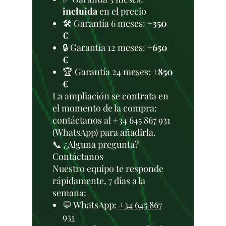
incluida
en el precio
🛠️ Garantía 6 meses:
+350
€
🔒 Garantía 12 meses:
+650
€
🏆 Garantía 24 meses:
+850
€
La ampliación se contrata en
el momento de la compra:
contáctanos al +34 645 867 931
(WhatsApp) para añadirla.
📞 ¿Alguna pregunta?
Contáctanos
Nuestro equipo te responde
rápidamente, 7 días a la
semana:
💬 WhatsApp:
+34 645 867
931