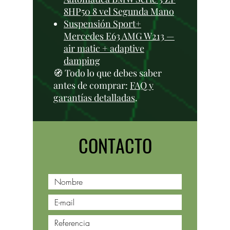
8HP50 8 vel Segunda Mano
Suspensión Sport+
Mercedes E63 AMG W213 —
air matic + adaptive
damping
🧭 Todo lo que debes saber
antes de comprar:
FAQ y
garantías detalladas
.
CONTACTO