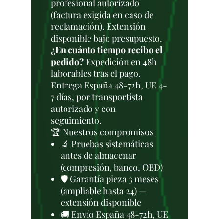
profesional autorizado
(factura exigida en caso de
reclamación). Extensión
disponible bajo presupuesto.
¿En cuánto tiempo recibo el
pedido?
Expedición en 48h
laborables tras el pago.
Entrega España 48-72h, UE 4-
7 días, por transportista
autorizado y con
seguimiento.
🏆 Nuestros compromisos
🔬 Pruebas sistemáticas
antes de almacenar
(compresión, banco, OBD)
🛡️ Garantía pieza 3 meses
(ampliable hasta 24) —
extensión disponible
🚚 Envío España 48-72h, UE