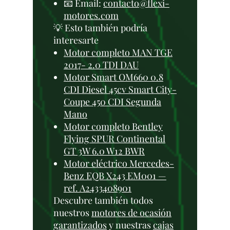
📧 Email:
contacto@flexi-
motores.com
💡 Esto también podría
interesarte
Motor completo MAN TGE
2017- 2.0 TDI DAU
Motor Smart OM660 0.8
CDI Diesel 45cv Smart City-
Coupe 450 CDI Segunda
Mano
Motor completo Bentley
Flying SPUR Continental
GT 3W 6.0 W12 BWR
Motor eléctrico Mercedes-
Benz EQB X243 EM001 —
ref. A2433408901
Descubre también todos
nuestros
motores de ocasión
garantizados
y nuestras
cajas