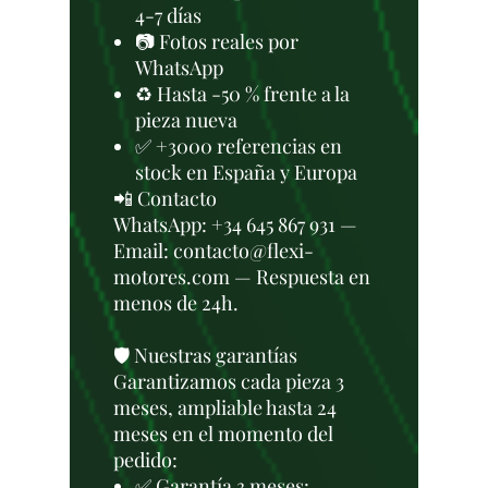
4-7 días
📷 Fotos reales por
WhatsApp
♻️ Hasta -50 % frente a la
pieza nueva
✅ +3000 referencias en
stock en España y Europa
📲 Contacto
WhatsApp: +34 645 867 931 —
Email: contacto@flexi-
motores.com — Respuesta en
menos de 24h.
🛡️ Nuestras garantías
Garantizamos cada pieza 3
meses, ampliable hasta 24
meses en el momento del
pedido:
✅ Garantía 3 meses: