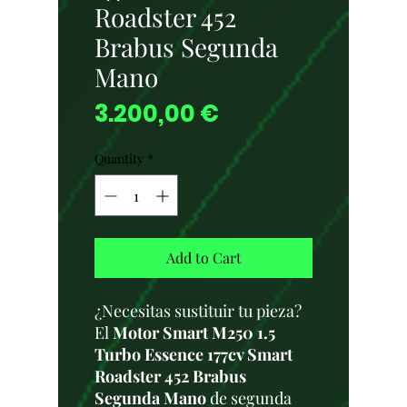
Roadster 452
Brabus Segunda
Mano
Price
3.200,00 €
Quantity
*
Add to Cart
¿Necesitas sustituir tu pieza?
El
Motor Smart M250 1.5
Turbo Essence 177cv Smart
Roadster 452 Brabus
Segunda Mano
de segunda