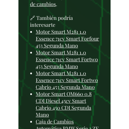
de cambios
.
🔗 También podría
interesarte
Motor Smart M281 1.0
Essence 71cv Smart Forfour
453 Segunda Mano
Motor Smart M281 1.0
Essence 71cv Smart Fortwo
453 Segunda Mano
Motor Smart M281 1.0
Essence 71cv Smart Fortwo
Cabrio 453 Segunda Mano
Motor Smart OM660 0.8
CDI Diesel 45cv Smart
Cabrio 450 CDI Segunda
Mano
Caja de Cambios
Automática BMW Serie 3 ZF