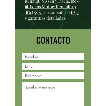
Renault, Nissan y Dacia
, lee «
🛠️ Focus Motor: Renault 1.5
dCi (K9K)
» o consulta la
FAQ
y garantías detalladas
.
CONTACTO