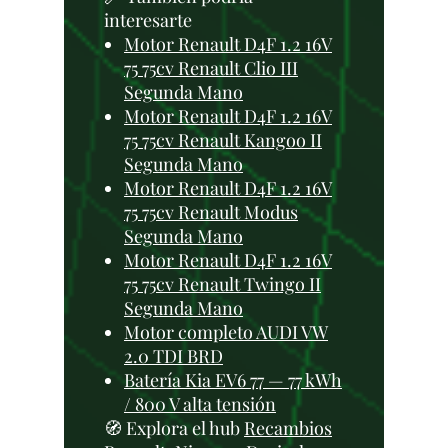
interesarte
Motor Renault D4F 1.2 16V
75 75cv Renault Clio III
Segunda Mano
Motor Renault D4F 1.2 16V
75 75cv Renault Kangoo II
Segunda Mano
Motor Renault D4F 1.2 16V
75 75cv Renault Modus
Segunda Mano
Motor Renault D4F 1.2 16V
75 75cv Renault Twingo II
Segunda Mano
Motor completo AUDI VW
2.0 TDI BRD
Batería Kia EV6 77 — 77 kWh
/ 800 V alta tensión
🧭 Explora el hub
Recambios