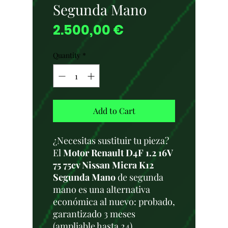
Segunda Mano
Price
2.500,00 €
Quantity
*
Add to Cart
¿Necesitas sustituir tu pieza?
El
Motor Renault D4F 1.2 16V
75 75cv Nissan Micra K12
Segunda Mano
de segunda
mano es una alternativa
económica al nuevo: probado,
garantizado 3 meses
(ampliable hasta 24),