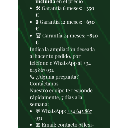
incluida
en el precio
🛠️ Garantía 6 meses:
+350
€
🔒 Garantía 12 meses:
+650
€
🏆 Garantía 24 meses:
+850
€
Indica la ampliación deseada
al hacer tu pedido, por
teléfono o WhatsApp al +34
645 867 931.
📞 ¿Alguna pregunta?
Contáctanos
Nuestro equipo te responde
rápidamente, 7 días a la
semana:
💬 WhatsApp:
+34 645 867
931
📧 Email:
contacto@flexi-