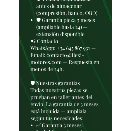
antes de almacenar
(compresión, banco, OBD)
🛡️ Garantía pieza 3 meses
(ampliable hasta 24) —
extensión disponible
📲 Contacto
WhatsApp: +34 645 867 931 —
Email: contacto@flexi-
motores.com — Respuesta en
menos de 24h.
🛡️ Nuestras garantías
Todas nuestras piezas se
prueban en taller antes del
envío. La garantía de 3 meses
está incluida — amplíala
según tus necesidades:
✅ Garantía 3 meses: