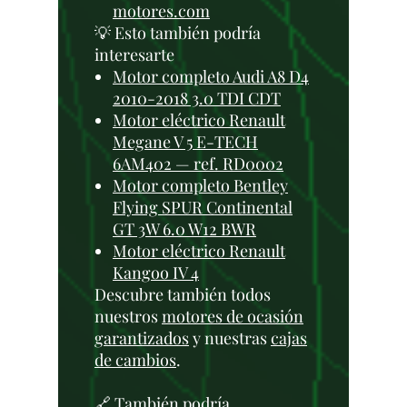
motores.com
💡 Esto también podría
interesarte
Motor completo Audi A8 D4
2010-2018 3.0 TDI CDT
Motor eléctrico Renault
Megane V 5 E-TECH
6AM402 — ref. RD0002
Motor completo Bentley
Flying SPUR Continental
GT 3W 6.0 W12 BWR
Motor eléctrico Renault
Kangoo IV 4
Descubre también todos
nuestros
motores de ocasión
garantizados
y nuestras
cajas
de cambios
.
🔗 También podría