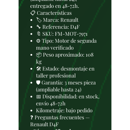
entregado en 48-72h.
📋 Características
🏷️ Marca: Renault
🔧 Referencia: D4F
🔖 SKU: FM-MOT-7971
⚙️ Tipo: Motor de segunda
mano verificado
📦 Peso aproximado: 108
kg
🛠 Estado: desmontaje en
taller profesional
🛡️ Garantía: 3 meses pieza
(ampliable hasta 24)
📅 Disponibilidad: en stock,
envío 48-72h
Kilometraje: bajo pedido
❓ Preguntas frecuentes —
Renault D4F