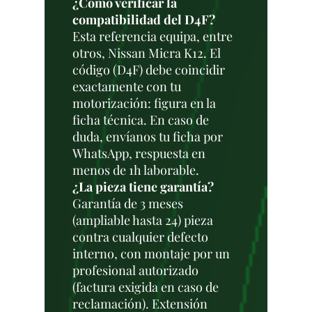
¿Cómo verificar la
compatibilidad del D4F?
Esta referencia equipa, entre
otros, Nissan Micra K12. El
código (D4F) debe coincidir
exactamente con tu
motorización: figura en la
ficha técnica. En caso de
duda, envíanos tu ficha por
WhatsApp, respuesta en
menos de 1h laborable.
¿La pieza tiene garantía?
Garantía de 3 meses
(ampliable hasta 24) pieza
contra cualquier defecto
interno, con montaje por un
profesional autorizado
(factura exigida en caso de
reclamación). Extensión