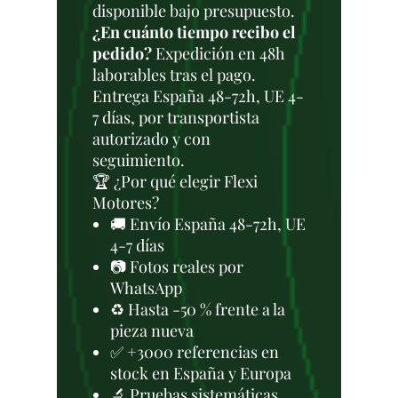
disponible bajo presupuesto.
¿En cuánto tiempo recibo el
pedido?
Expedición en 48h
laborables tras el pago.
Entrega España 48-72h, UE 4-
7 días, por transportista
autorizado y con
seguimiento.
🏆 ¿Por qué elegir Flexi
Motores?
🚚 Envío España 48-72h, UE
4-7 días
📷 Fotos reales por
WhatsApp
♻️ Hasta -50 % frente a la
pieza nueva
✅ +3000 referencias en
stock en España y Europa
🔬 Pruebas sistemáticas