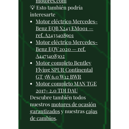
motores.com
💡 Esto también podría
interesarte
Motor eléctrico Mercedes-
Benz EQB X243 EM001 —
ref. A2433408901
Motor eléctrico Mercedes-
Benz EQV 2020 — ref.
A4473408302
Motor completo Bentley
Flying SPUR Continental
GT 3W 6.0 W12 BWR
Motor completo MAN TGE
2017- 2.0 TDI DAU
Descubre también todos
nuestros
motores de ocasión
garantizados
y nuestras
cajas
de cambios
.