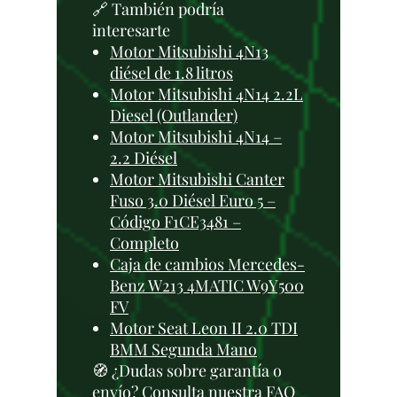
🔗 También podría
interesarte
Motor Mitsubishi 4N13
diésel de 1.8 litros
Motor Mitsubishi 4N14 2.2L
Diesel (Outlander)
Motor Mitsubishi 4N14 –
2.2 Diésel
Motor Mitsubishi Canter
Fuso 3.0 Diésel Euro 5 –
Código F1CE3481 –
Completo
Caja de cambios Mercedes-
Benz W213 4MATIC W9Y500
FV
Motor Seat Leon II 2.0 TDI
BMM Segunda Mano
🧭 ¿Dudas sobre garantía o
envío? Consulta nuestra
FAQ