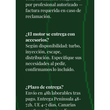
por profesional autorizado —
factura requerida en caso de
reclamación.
¿El motor se entrega con
accesorios?
Según disponibilidad: turbo,
inyección, escape,
distribución. Especifique sus
necesidades al pedir,
confirmamos lo incluido.
¿Plazo de entrega?
Envío en 48h laborables tras
pago. Entrega Península 48-
72h. UE 4-7 días. Canarias