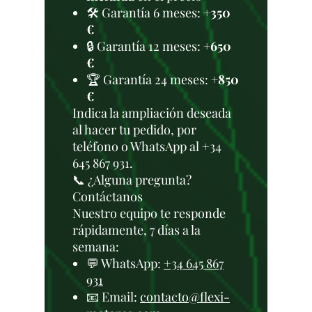
🛠️ Garantía 6 meses:
+350
€
🔒 Garantía 12 meses:
+650
€
🏆 Garantía 24 meses:
+850
€
Indica la ampliación deseada
al hacer tu pedido, por
teléfono o WhatsApp al +34
645 867 931.
📞 ¿Alguna pregunta?
Contáctanos
Nuestro equipo te responde
rápidamente, 7 días a la
semana:
💬 WhatsApp:
+34 645 867
931
📧 Email:
contacto@flexi-