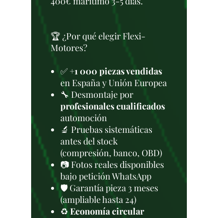
400€ marítimo 3-5 días.
🏆 ¿Por qué elegir Flexi-
Motores?
✅
+1 000 piezas vendidas
en España y Unión Europea
🔧 Desmontaje por
profesionales cualificados
automoción
🔬 Pruebas sistemáticas
antes del stock
(compresión, banco, OBD)
📷 Fotos reales disponibles
bajo petición WhatsApp
🛡️ Garantía pieza 3 meses
(ampliable hasta 24)
♻️
Economía circular