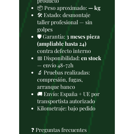
producto
📦 Peso aproximado:
— kg
🛠 Estado: desmontaje
taller profesional — sin
golpes
🛡️ Garantía:
3 meses pieza
(ampliable hasta 24)
contra defecto interno
📅 Disponibilidad:
en stock
— envío 48-72h
🔬 Pruebas realizadas:
compresión, fugas,
arranque banco
🚚 Envío: España + UE por
transportista autorizado
Kilometraje: bajo pedido
❓ Preguntas frecuentes