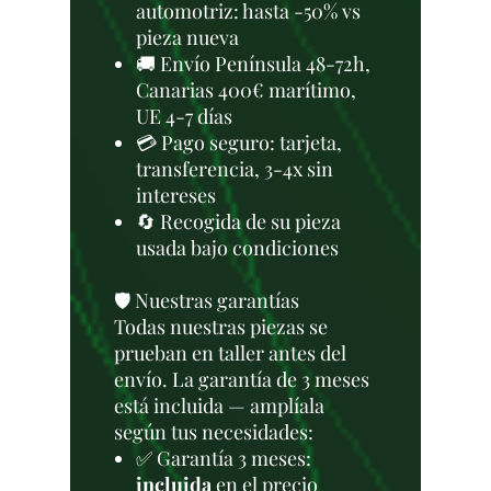
automotriz: hasta -50% vs
pieza nueva
🚚 Envío Península 48-72h,
Canarias 400€ marítimo,
UE 4-7 días
💳 Pago seguro: tarjeta,
transferencia, 3-4x sin
intereses
🔄 Recogida de su pieza
usada bajo condiciones
🛡️ Nuestras garantías
Todas nuestras piezas se
prueban en taller antes del
envío. La garantía de 3 meses
está incluida — amplíala
según tus necesidades:
✅ Garantía 3 meses:
incluida
en el precio