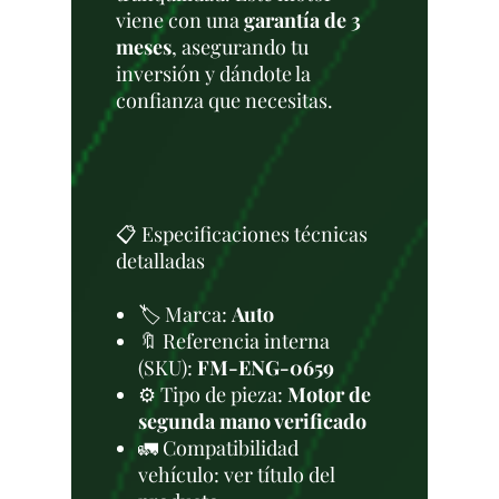
viene con una
garantía de 3
meses
, asegurando tu
inversión y dándote la
confianza que necesitas.
📋 Especificaciones técnicas
detalladas
🏷️ Marca:
Auto
🔖 Referencia interna
(SKU):
FM-ENG-0659
⚙️ Tipo de pieza:
Motor de
segunda mano verificado
🚛 Compatibilidad
vehículo: ver título del