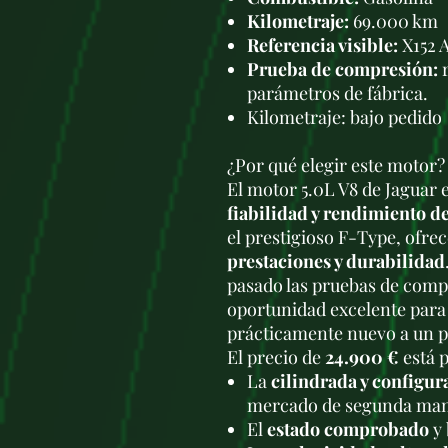
Kilometraje:
69.000 km
Referencia visible:
X152 A
Prueba de compresión:
r
parámetros de fábrica.
Kilometraje: bajo pedido
¿Por qué elegir este motor?
El motor 5.0L V8 de Jaguar 
fiabilidad y rendimiento d
el prestigioso F-Type, ofr
prestaciones y durabilidad
pasado las pruebas de comp
oportunidad excelente para
prácticamente nuevo a un p
El precio de
24.900 €
está p
La
cilindrada y configur
mercado de segunda ma
El
estado comprobado
y 