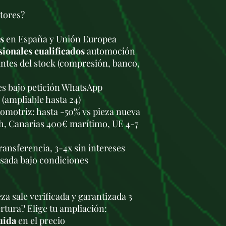
tores?
s
en España y Unión Europea
sionales cualificados
automoción
antes del stock (compresión, banco,
les bajo petición WhatsApp
 (ampliable hasta 24)
omotriz: hasta -50% vs pieza nueva
h, Canarias 400€ marítimo, UE 4-7
transferencia, 3-4x sin intereses
usada bajo condiciones
za sale verificada y garantizada 3
tura? Elige tu ampliación:
uida
en el precio