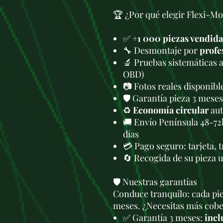
🏆 ¿Por qué elegir Flexi-Mo
✅
+1 000 piezas vendida
🔧 Desmontaje por
profe
🔬 Pruebas sistemáticas 
OBD)
📷 Fotos reales disponib
🛡️ Garantía pieza 3 meses
♻️
Economía circular
aut
🚚 Envío Península 48-72
días
💳 Pago seguro: tarjeta, 
🔄 Recogida de su pieza 
🛡️ Nuestras garantías
Conduce tranquilo: cada pie
meses. ¿Necesitas más cober
✅ Garantía 3 meses:
incl