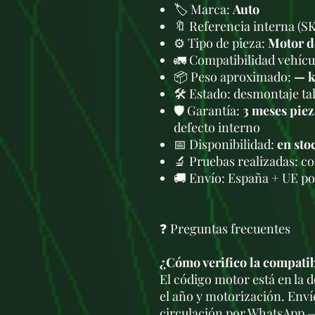
🏷️ Marca:
Auto
🔖 Referencia interna (S
⚙️ Tipo de pieza:
Motor d
🚛 Compatibilidad vehícul
📦 Peso aproximado:
— 
🛠 Estado: desmontaje tal
🛡️ Garantía:
3 meses piez
defecto interno
📅 Disponibilidad:
en sto
🔬 Pruebas realizadas: c
🚚 Envío: España + UE po
❓ Preguntas frecuentes
¿Cómo verifico la compati
El código motor está en la
el año y motorización. Enví
circulación por WhatsApp —