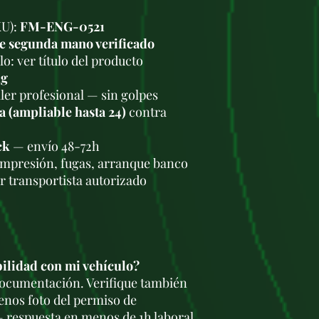
KU):
FM-ENG-0521
e segunda mano verificado
o: ver título del producto
kg
ler profesional — sin golpes
a (ampliable hasta 24)
contra
ck
— envío 48-72h
ompresión, fugas, arranque banco
r transportista autorizado
bilidad con mi vehículo?
 documentación. Verifique también
enos foto del permiso de
 respuesta en menos de 1h laboral.