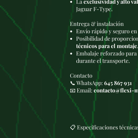
La
exclusividad y alto v
Jaguar F-Type.
Entrega & instalación
Envío rápido y seguro en
Posibilidad de proporci
técnicos para el montaje
Embalaje reforzado para 
durante el transporte.
Contacto
📞 WhatsApp:
645 867 931
📧 Email:
contacto@flexi-
📋 Especificaciones técnica