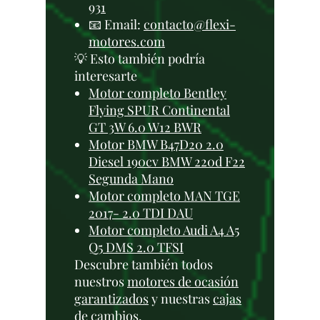
931
📧 Email:
contacto@flexi-
motores.com
💡 Esto también podría
interesarte
Motor completo Bentley
Flying SPUR Continental
GT 3W 6.0 W12 BWR
Motor BMW B47D20 2.0
Diesel 190cv BMW 220d F22
Segunda Mano
Motor completo MAN TGE
2017- 2.0 TDI DAU
Motor completo Audi A4 A5
Q5 DMS 2.0 TFSI
Descubre también todos
nuestros
motores de ocasión
garantizados
y nuestras
cajas
de cambios
.