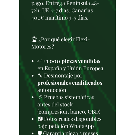
pago. Entrega Península 48-
72h. UE 4-7 días. Canarias
400€ marítimo 3-5 días.
🏆 ¿Por qué elegir Flexi-
Motores?
✅
+1 000 piezas vendidas
en España y Unión Europea
🔧 Desmontaje por
profesionales cualificados
automoción
🔬 Pruebas sistemáticas
antes del stock
(compresión, banco, OBD)
📷 Fotos reales disponibles
bajo petición WhatsApp
🛡️ Garantía pieza 3 meses