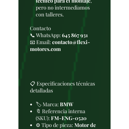
técnico para el montaje
,
pero no intermediamos
con talleres.
Contacto
📞 WhatsApp:
645 867 931
📧 Email:
contacto@flexi-
motores.com
📋 Especificaciones técnicas
detalladas
🏷️ Marca:
BMW
🔖 Referencia interna
(SKU):
FM-ENG-0520
⚙️ Tipo de pieza:
Motor de