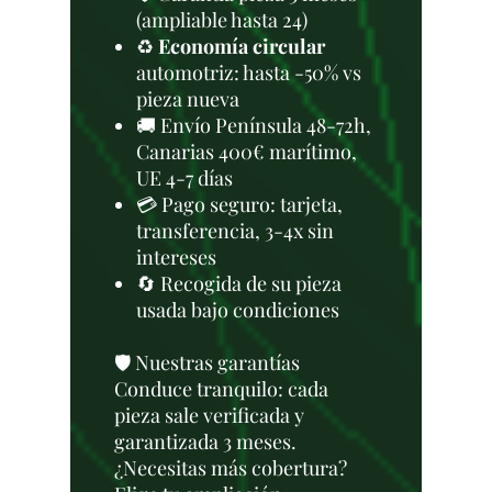
(ampliable hasta 24)
♻️
Economía circular
automotriz: hasta -50% vs
pieza nueva
🚚 Envío Península 48-72h,
Canarias 400€ marítimo,
UE 4-7 días
💳 Pago seguro: tarjeta,
transferencia, 3-4x sin
intereses
🔄 Recogida de su pieza
usada bajo condiciones
🛡️ Nuestras garantías
Conduce tranquilo: cada
pieza sale verificada y
garantizada 3 meses.
¿Necesitas más cobertura?