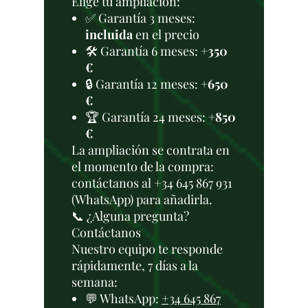
Elige tu ampliación:
✅ Garantía 3 meses:
incluida
en el precio
🛠️ Garantía 6 meses:
+350
€
🔒 Garantía 12 meses:
+650
€
🏆 Garantía 24 meses:
+850
€
La ampliación se contrata en
el momento de la compra:
contáctanos al +34 645 867 931
(WhatsApp) para añadirla.
📞 ¿Alguna pregunta?
Contáctanos
Nuestro equipo te responde
rápidamente, 7 días a la
semana:
💬 WhatsApp:
+34 645 867