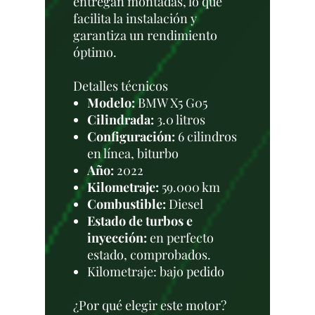
entregan montadas, lo que
facilita la instalación y
garantiza un rendimiento
óptimo.
Detalles técnicos
Modelo:
BMW X5 G05
Cilindrada:
3.0 litros
Configuración:
6 cilindros
en línea, biturbo
Año:
2022
Kilometraje:
59.000 km
Combustible:
Diesel
Estado de turbos e
inyección:
en perfecto
estado, comprobados.
Kilometraje: bajo pedido
¿Por qué elegir este motor?