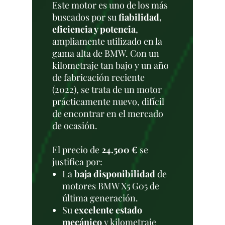
Este motor es uno de los más
buscados por su
fiabilidad,
eficiencia y potencia
,
ampliamente utilizado en la
gama alta de BMW. Con un
kilometraje tan bajo y un año
de fabricación reciente
(2022), se trata de un motor
prácticamente nuevo, difícil
de encontrar en el mercado
de ocasión.
El precio de
24.500 €
se
justifica por:
La
baja disponibilidad
de
motores BMW X5 G05 de
última generación.
Su
excelente estado
mecánico
y kilometraje