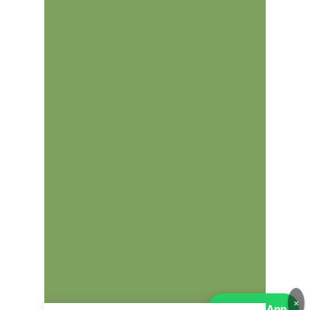
×
💬
WhatsApp