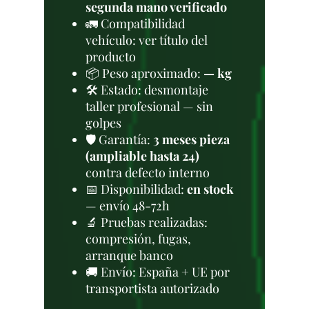
segunda mano verificado
🚛 Compatibilidad
vehículo: ver título del
producto
📦 Peso aproximado:
— kg
🛠 Estado: desmontaje
taller profesional — sin
golpes
🛡️ Garantía:
3 meses pieza
(ampliable hasta 24)
contra defecto interno
📅 Disponibilidad:
en stock
— envío 48-72h
🔬 Pruebas realizadas:
compresión, fugas,
arranque banco
🚚 Envío: España + UE por
transportista autorizado