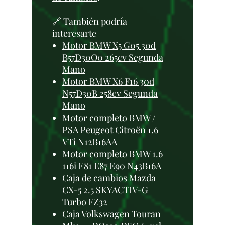
🔗 También podría
interesarte
Motor BMW X5 G05 30d
B57D30O0 265cv Segunda
Mano
Motor BMW X6 F16 30d
N57D30B 258cv Segunda
Mano
Motor completo BMW /
PSA Peugeot Citroën 1.6
VTi N12B16AA
Motor completo BMW 1.6
116i E81 E87 E90 N43B16A
Caja de cambios Mazda
CX-5 2.5 SKYACTIV-G
Turbo FZ32
Caja Volkswagen Touran