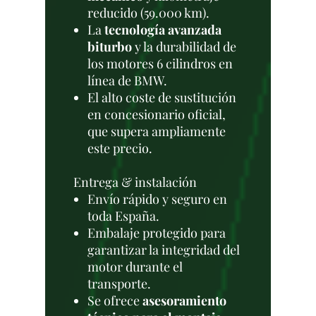
reducido (59.000 km).
La
tecnología avanzada
biturbo
y la durabilidad de
los motores 6 cilindros en
línea de BMW.
El alto coste de sustitución
en concesionario oficial,
que supera ampliamente
este precio.
Entrega & instalación
Envío rápido y seguro en
toda España.
Embalaje protegido para
garantizar la integridad del
motor durante el
transporte.
Se ofrece
asesoramiento