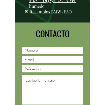
Mk2 — DQ250 DSG 6-vel.
húmedo
🧭
Recambios BMW
·
FAQ
CONTACTO