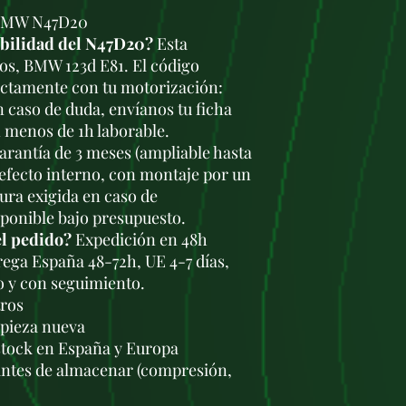
 BMW N47D20
ibilidad del N47D20?
Esta
ros, BMW 123d E81. El código
actamente con tu motorización:
En caso de duda, envíanos tu ficha
 menos de 1h laborable.
rantía de 3 meses (ampliable hasta
defecto interno, con montaje por un
tura exigida en caso de
sponible bajo presupuesto.
el pedido?
Expedición en 48h
trega España 48-72h, UE 4-7 días,
o y con seguimiento.
tros
a pieza nueva
stock en España y Europa
antes de almacenar (compresión,