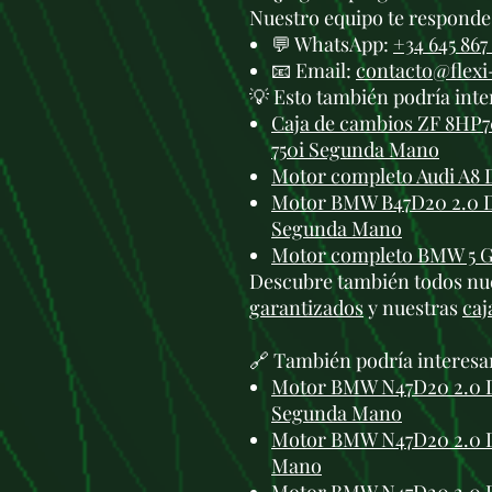
Nuestro equipo te responde 
💬 WhatsApp:
+34 645 867
📧 Email:
contacto@flex
💡 Esto también podría inte
Caja de cambios ZF 8HP7
750i Segunda Mano
Motor completo Audi A8 
Motor BMW B47D20 2.0 D
Segunda Mano
Motor completo BMW 5 G
Descubre también todos nu
garantizados
y nuestras
caj
🔗 También podría interesa
Motor BMW N47D20 2.0 D
Segunda Mano
Motor BMW N47D20 2.0 D
Mano