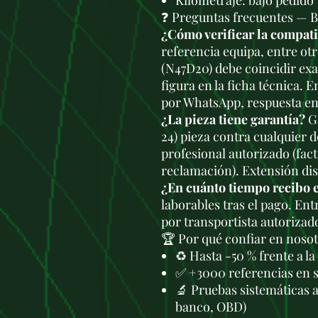
Kilometraje: bajo pedido
❓ Preguntas frecuentes —
¿Cómo verificar la compat
referencia equipa, entre ot
(N47D20) debe coincidir ex
figura en la ficha técnica. 
por WhatsApp, respuesta en
¿La pieza tiene garantía?
Ga
24) pieza contra cualquier 
profesional autorizado (fac
reclamación). Extensión di
¿En cuánto tiempo recibo 
laborables tras el pago. En
por transportista autorizad
🏆 Por qué confiar en noso
♻️ Hasta -50 % frente a l
✅ +3000 referencias en 
🔬 Pruebas sistemáticas 
banco, OBD)