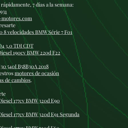
rápidamente, 7 días a la semana:
 931
i-motores.com
resarte
0 8 velocidades BMW Série 7 F01
D4 3.0 TDI CDT
iesel 190cv BMW 220d F22
30 540I B58B30A 2018
estros
motores de ocasión
as de cambios
.
rte
iesel 177cv BMW 320d E90
iesel 177cv BMW 320d E91 Segunda