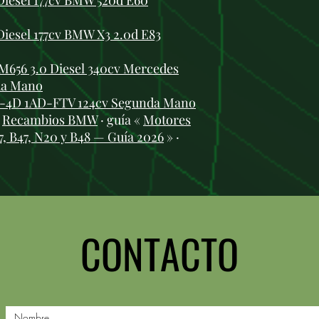
iesel 177cv BMW 520d E60
esel 177cv BMW X3 2.0d E83
656 3.0 Diesel 340cv Mercedes
da Mano
D-4D 1AD-FTV 124cv Segunda Mano
:
Recambios BMW
· guía «
Motores
 B47, N20 y B48 — Guía 2026
» ·
CONTACTO