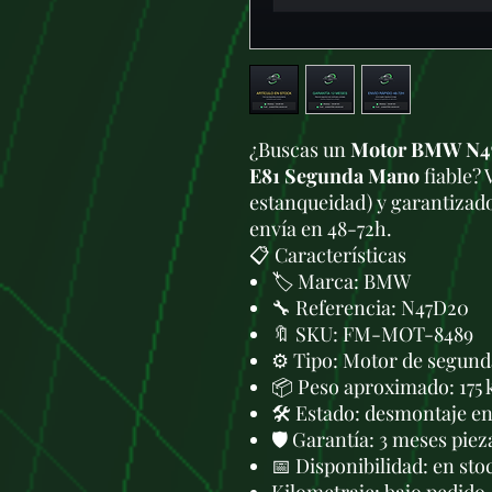
¿Buscas un
Motor BMW N47
E81 Segunda Mano
fiable? 
estanqueidad) y garantizado
envía en 48-72h.
📋 Características
🏷️ Marca: BMW
🔧 Referencia: N47D20
🔖 SKU: FM-MOT-8489
⚙️ Tipo: Motor de segund
📦 Peso aproximado: 175 
🛠 Estado: desmontaje en 
🛡️ Garantía: 3 meses piez
📅 Disponibilidad: en sto