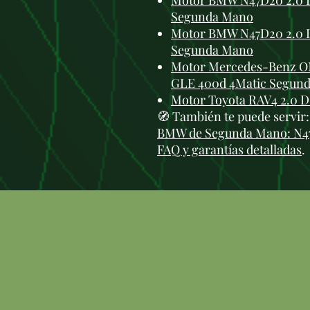
Motor BMW N47D20 2.0 D
Segunda Mano
Motor BMW N47D20 2.0 Di
Segunda Mano
Motor Mercedes-Benz OM
GLE 400d 4Matic Segun
Motor Toyota RAV4 2.0 
🧭 También te puede servir
BMW de Segunda Mano: N47,
FAQ y garantías detalladas
.