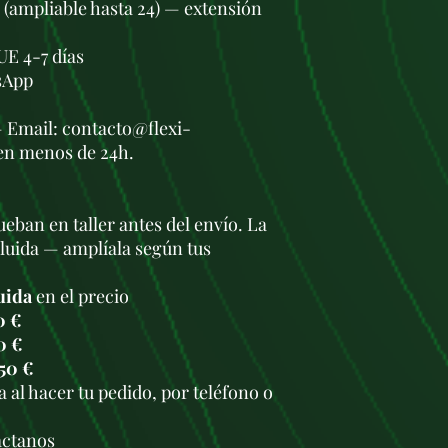
s (ampliable hasta 24) — extensión
UE 4-7 días
sApp
— Email: contacto@flexi-
en menos de 24h.
eban en taller antes del envío. La
cluida — amplíala según tus
uida
en el precio
0 €
0 €
50 €
 al hacer tu pedido, por teléfono o
.
áctanos