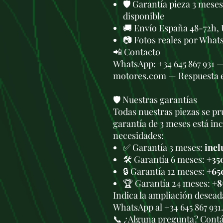
🛡️ Garantía pieza 3 mese
disponible
🚚 Envío España 48-72h, 
📷 Fotos reales por What
📲 Contacto
WhatsApp: +34 645 867 931 
motores.com — Respuesta 
🛡️ Nuestras garantías
Todas nuestras piezas se pru
garantía de 3 meses está in
necesidades:
✅ Garantía 3 meses:
incl
🛠️ Garantía 6 meses:
+35
🔒 Garantía 12 meses:
+65
🏆 Garantía 24 meses:
+8
Indica la ampliación deseada
WhatsApp al +34 645 867 931
📞 ¿Alguna pregunta? Cont