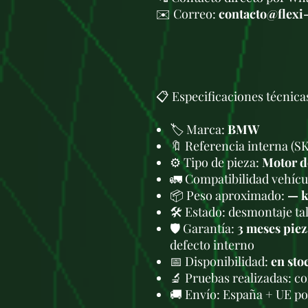
✉️ Correo:
contacto@flexi
📋 Especificaciones técnica
🏷️ Marca:
BMW
🔖 Referencia interna (S
⚙️ Tipo de pieza:
Motor d
🚛 Compatibilidad vehícul
📦 Peso aproximado:
— 
🛠 Estado: desmontaje tal
🛡️ Garantía:
3 meses piez
defecto interno
📅 Disponibilidad:
en sto
🔬 Pruebas realizadas: c
🚚 Envío: España + UE po