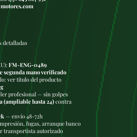
-motores.com
s detalladas
KU):
FM-ENG-0489
e segunda mano verificado
o: ver título del producto
kg
ler profesional — sin golpes
a (ampliable hasta 24)
contra
ck
— envío 48-72h
ompresión, fugas, arranque banco
r transportista autorizado