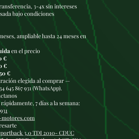
transferencia, 3-4x sin intereses
usada bajo condiciones
meses, ampliable hasta 24 meses en
uida
en el precio
0 €
0 €
50 €
duración elegida al comprar —
34 645 867 931 (WhatsApp).
áctanos
rápidamente, 7 días a la semana:
 931
i-motores.com
resarte
Sportback 3.0 TDI 2010- CDUC