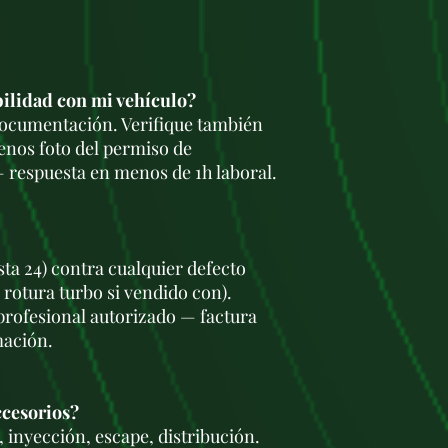
bilidad con mi vehículo?
 documentación. Verifique también
enos foto del permiso de
 respuesta en menos de 1h laboral.
sta 24) contra cualquier defecto
 rotura turbo si vendido con).
 profesional autorizado — factura
mación.
ccesorios?
 inyección, escape, distribución.