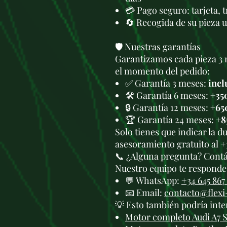
💳 Pago seguro: tarjeta, 
🔄 Recogida de su pieza 
🛡️ Nuestras garantías
Garantizamos cada pieza 3 
el momento del pedido:
✅ Garantía 3 meses:
incl
🛠️ Garantía 6 meses:
+35
🔒 Garantía 12 meses:
+65
🏆 Garantía 24 meses:
+8
Solo tienes que indicar la 
asesoramiento gratuito al +
📞 ¿Alguna pregunta? Cont
Nuestro equipo te responde 
💬 WhatsApp:
+34 645 867
📧 Email:
contacto@flex
💡 Esto también podría inte
Motor completo Audi A7 