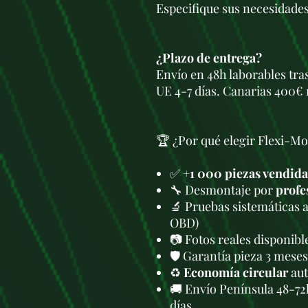
Especifique sus necesidades
¿Plazo de entrega?
Envío en 48h laborables tra
UE 4-7 días. Canarias 400€ 
🏆 ¿Por qué elegir Flexi-Mo
✅
+1 000 piezas vendida
🔧 Desmontaje por
profe
🔬 Pruebas sistemáticas 
OBD)
📷 Fotos reales disponib
🛡️ Garantía pieza 3 meses
♻️
Economía circular
aut
🚚 Envío Península 48-72
días