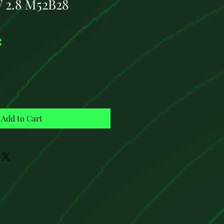
 2.8 M52B28
Price
€
Add to Cart