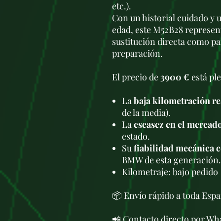
etc.).
Con un historial cuidado y 
edad, este M52B28 represen
sustitución directa como pa
preparación.
El precio de
3900 €
está pl
La
baja kilometración re
de la media).
La
escasez en el mercad
estado.
Su
fiabilidad mecánica 
BMW de esta generación.
Kilometraje: bajo pedido
📦 Envío rápido a toda Espa
📲 Contacto directo por W