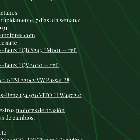
.
áctanos
rápidamente, 7 días a la semana:
 931
i-motores.com
resarte
es-Benz EQB X243 EM001 — ref.
s-Benz EQV 2020 — ref.
2.0 TSI 220cv VW Passat B8
-Benz 654.920 VITO III W447 2.0
estros
motores de ocasión
as de cambios
.
rte