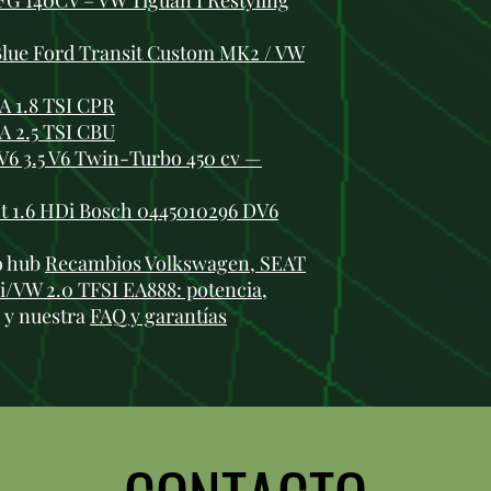
FG 140CV – VW Tiguan I Restyling
lue Ford Transit Custom MK2 / VW
A 1.8 TSI CPR
A 2.5 TSI CBU
V6 3.5 V6 Twin-Turbo 450 cv —
t 1.6 HDi Bosch 0445010296 DV6
ro hub
Recambios Volkswagen, SEAT
i/VW 2.0 TFSI EA888: potencia,
 y nuestra
FAQ y garantías