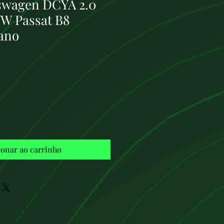
swagen DCYA 2.0
VW Passat B8
ano
Preço
ionar ao carrinho