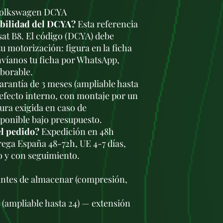
 Volkswagen DCYA
ibilidad del DCYA?
Esta referencia
sat B8. El código (DCYA) debe
u motorización: figura en la ficha
nvíanos tu ficha por WhatsApp,
aborable.
rantía de 3 meses (ampliable hasta
defecto interno, con montaje por un
tura exigida en caso de
sponible bajo presupuesto.
el pedido?
Expedición en 48h
trega España 48-72h, UE 4-7 días,
o y con seguimiento.
antes de almacenar (compresión,
s (ampliable hasta 24) — extensión