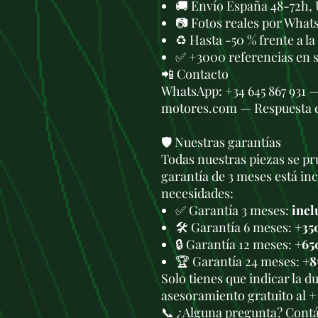
🚚 Envío España 48-72h, 
📷 Fotos reales por What
♻️ Hasta -50 % frente a l
✅ +3000 referencias en 
📲 Contacto
WhatsApp: +34 645 867 931 
motores.com — Respuesta 
🛡️ Nuestras garantías
Todas nuestras piezas se pru
garantía de 3 meses está in
necesidades:
✅ Garantía 3 meses:
incl
🛠️ Garantía 6 meses:
+35
🔒 Garantía 12 meses:
+65
🏆 Garantía 24 meses:
+8
Solo tienes que indicar la 
asesoramiento gratuito al +
📞 ¿Alguna pregunta? Cont