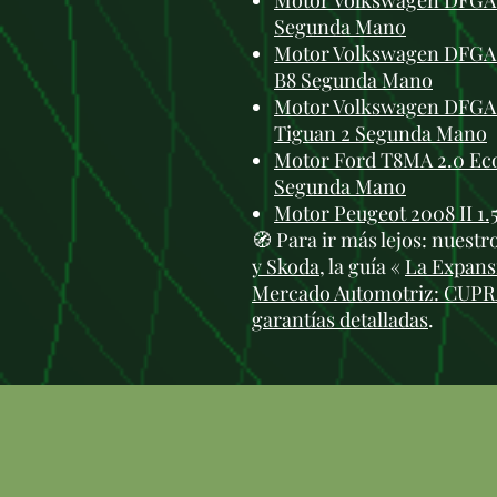
Motor Volkswagen DFGA 2
Segunda Mano
Motor Volkswagen DFGA 2
B8 Segunda Mano
Motor Volkswagen DFGA 
Tiguan 2 Segunda Mano
Motor Ford T8MA 2.0 EcoB
Segunda Mano
Motor Peugeot 2008 II 
🧭 Para ir más lejos: nuest
y Skoda
, la guía «
La Expansi
Mercado Automotriz: CUP
garantías detalladas
.