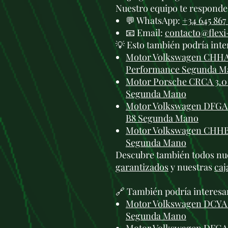
Nuestro equipo te responde 
💬 WhatsApp:
+34 645 867
📧 Email:
contacto@flex
💡 Esto también podría inte
Motor Volkswagen CHHA 2
Performance Segunda M
Motor Porsche CRCA 3.0 
Segunda Mano
Motor Volkswagen DFGA 2
B8 Segunda Mano
Motor Volkswagen CHHB 
Segunda Mano
Descubre también todos nu
garantizados
y nuestras
caj
🔗 También podría interesa
Motor Volkswagen DCYA 
Segunda Mano