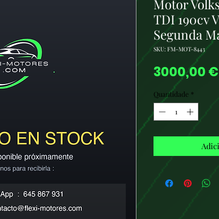
Motor Volk
TDI 190cv 
Segunda M
SKU: FM-MOT-8443
3000,00 €
Quantidade
*
Adic