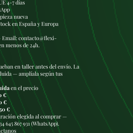
UE 4-7 días
sApp
a pieza nueva
stock en España y Europa
— Email: contacto@flexi-
en menos de 24h.
eban en taller antes del envío. La
cluida — amplíala según tus
uida
en el precio
0 €
0 €
50 €
duración elegida al comprar —
34 645 867 931 (WhatsApp).
áctanos