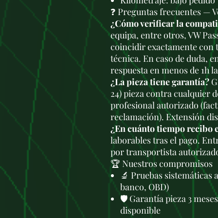
Kilometraje: bajo pedido
❓ Preguntas frecuentes —
¿Cómo verificar la compat
equipa, entre otros, VW Pas
coincidir exactamente con t
técnica. En caso de duda, e
respuesta en menos de 1h l
¿La pieza tiene garantía?
Ga
24) pieza contra cualquier 
profesional autorizado (fac
reclamación). Extensión di
¿En cuánto tiempo recibo 
laborables tras el pago. En
por transportista autorizad
🏆 Nuestros compromisos
🔬 Pruebas sistemáticas 
banco, OBD)
🛡️ Garantía pieza 3 mese
disponible