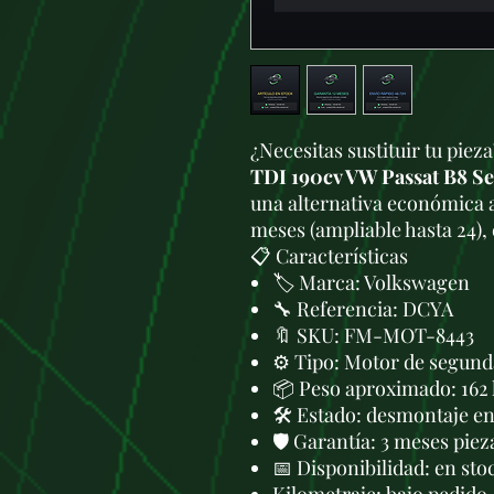
¿Necesitas sustituir tu piez
TDI 190cv VW Passat B8 
una alternativa económica 
meses (ampliable hasta 24),
📋 Características
🏷️ Marca: Volkswagen
🔧 Referencia: DCYA
🔖 SKU: FM-MOT-8443
⚙️ Tipo: Motor de segund
📦 Peso aproximado: 162
🛠 Estado: desmontaje en 
🛡️ Garantía: 3 meses piez
📅 Disponibilidad: en sto