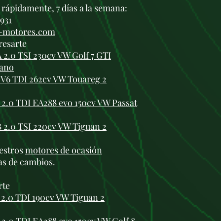
rápidamente, 7 días a la semana:
 931
i-motores.com
resarte
.0 TSI 230cv VW Golf 7 GTI
ano
V6 TDI 262cv VW Touareg 2
.0 TDI EA288 evo 150cv VW Passat
2.0 TSI 220cv VW Tiguan 2
estros
motores de ocasión
as de cambios
.
rte
2.0 TDI 190cv VW Tiguan 2