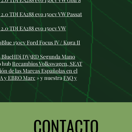
.0 TDI EA288 evo 150cv VW Golf 8
.0 TDI EA288 evo 150cv VW Passat
2.0 TDI EA288 evo 150cv VW
lue 150cv Ford Focus IV / Kuga II
1.5 BlueHDi DV5RD Segunda Mano
ro hub
Recambios Volkswagen, SEAT
ón de las Marcas Españolas en el
RA y EBRO Marc
» y nuestra
FAQ y
CONTACTO