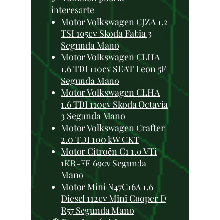
interesarte
Motor Volkswagen CJZA 1.2
TSI 105cv Skoda Fabia 3
Segunda Mano
Motor Volkswagen CLHA
1.6 TDI 110cv SEAT Leon 5F
Segunda Mano
Motor Volkswagen CLHA
1.6 TDI 110cv Skoda Octavia
3 Segunda Mano
Motor Volkswagen Crafter
2.0 TDI 100 kW CKT
Motor Citroën C1 1.0 VTi
1KR-FE 69cv Segunda
Mano
Motor Mini N47C16A 1.6
Diesel 112cv Mini Cooper D
R57 Segunda Mano