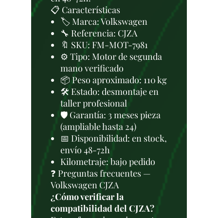
📋 Características
🏷️ Marca: Volkswagen
🔧 Referencia: CJZA
🔖 SKU: FM-MOT-7981
⚙️ Tipo: Motor de segunda
mano verificado
📦 Peso aproximado: 110 kg
🛠 Estado: desmontaje en
taller profesional
🛡️ Garantía: 3 meses pieza
(ampliable hasta 24)
📅 Disponibilidad: en stock,
envío 48-72h
Kilometraje: bajo pedido
❓ Preguntas frecuentes —
Volkswagen CJZA
¿Cómo verificar la
compatibilidad del CJZA?