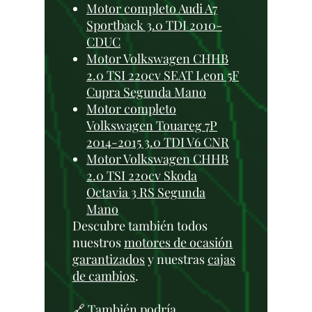
Motor completo Audi A7
Sportback 3.0 TDI 2010-
CDUC
Motor Volkswagen CHHB
2.0 TSI 220cv SEAT Leon 5F
Cupra Segunda Mano
Motor completo
Volkswagen Touareg 7P
2014-2015 3.0 TDI V6 CNR
Motor Volkswagen CHHB
2.0 TSI 220cv Skoda
Octavia 3 RS Segunda
Mano
Descubre también todos
nuestros
motores de ocasión
garantizados
y nuestras
cajas
de cambios
.
🔗 También podría