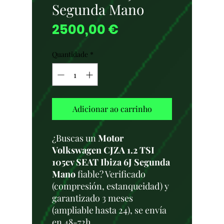
Segunda Mano
Preço
2500,00 €
Quantidade
*
Adicionar ao carrinho
¿Buscas un
Motor
Volkswagen CJZA 1.2 TSI
105cv SEAT Ibiza 6J Segunda
Mano
fiable? Verificado
(compresión, estanqueidad) y
garantizado 3 meses
(ampliable hasta 24), se envía
en 48-72h.