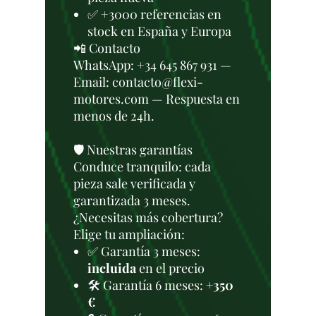
✅ +3000 referencias en
stock en España y Europa
📲 Contacto
WhatsApp: +34 645 867 931 —
Email: contacto@flexi-
motores.com — Respuesta en
menos de 24h.
🛡️ Nuestras garantías
Conduce tranquilo: cada
pieza sale verificada y
garantizada 3 meses.
¿Necesitas más cobertura?
Elige tu ampliación:
✅ Garantía 3 meses:
incluida
en el precio
🛠️ Garantía 6 meses:
+350
€