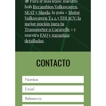
🧭 Para ir más lejos: nuestro
hub
Recambios Volkswagen,
SEAT y Skoda
, la guía «
Motor
Volkswagen T4 2.5 TDI ACV: la
mejor opción para tu
Transporter o Caravelle
» y
nuestra
FAQ y garantías
detalladas
.
CONTACTO