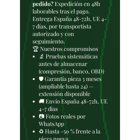
pedido?
Expedición en 48h
laborables tras el pago.
Entrega España 48-72h, UE 4-
7 días, por transportista
autorizado y con
seguimiento.
🏆 Nuestros compromisos
🔬 Pruebas sistemáticas
antes de almacenar
(compresión, banco, OBD)
🛡️ Garantía pieza 3 meses
(ampliable hasta 24) —
extensión disponible
🚚 Envío España 48-72h, UE
4-7 días
📷 Fotos reales por
WhatsApp
♻️ Hasta -50 % frente a la
pieza nueva