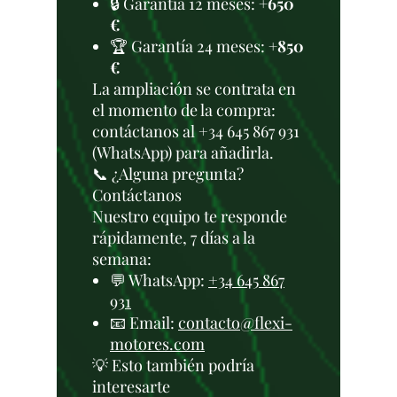
🔒 Garantía 12 meses:
+650
€
🏆 Garantía 24 meses:
+850
€
La ampliación se contrata en
el momento de la compra:
contáctanos al +34 645 867 931
(WhatsApp) para añadirla.
📞 ¿Alguna pregunta?
Contáctanos
Nuestro equipo te responde
rápidamente, 7 días a la
semana:
💬 WhatsApp:
+34 645 867
931
📧 Email:
contacto@flexi-
motores.com
💡 Esto también podría
interesarte