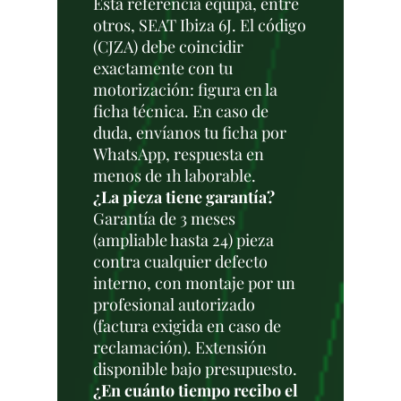
Esta referencia equipa, entre
otros, SEAT Ibiza 6J. El código
(CJZA) debe coincidir
exactamente con tu
motorización: figura en la
ficha técnica. En caso de
duda, envíanos tu ficha por
WhatsApp, respuesta en
menos de 1h laborable.
¿La pieza tiene garantía?
Garantía de 3 meses
(ampliable hasta 24) pieza
contra cualquier defecto
interno, con montaje por un
profesional autorizado
(factura exigida en caso de
reclamación). Extensión
disponible bajo presupuesto.
¿En cuánto tiempo recibo el