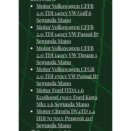
Motor Volkswagen CFFB
2.0 TDI 140cv VW Golf 6
Segunda Mano
Motor Volkswagen CFFB
2.0 TDI 140cv VW Passat B7
Segunda Mano
Motor Volkswagen CFFB
2.0 TDI 140cv VW Tiguan 1
Segunda Mano
Motor Volkswagen CFGB
2.0 TDI 170cv VW Passat B7
Segunda Mano
Motor Ford JTDA 1.6
EcoBoost 150cv Ford Kuga
Mk1 1.6 Segunda Mano
Motor Citroën DV4TD 1.4
HDi 70 70cv Peugeot 207
Segunda Mano