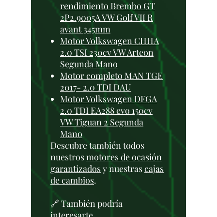
rendimiento Brembo GT
2P2.9005A VW Golf VII R
avant 345mm
Motor Volkswagen CHHA
2.0 TSI 230cv VW Arteon
Segunda Mano
Motor completo MAN TGE
2017- 2.0 TDI DAU
Motor Volkswagen DFGA
2.0 TDI EA288 evo 150cv
VW Tiguan 2 Segunda
Mano
Descubre también todos
nuestros
motores de ocasión
garantizados
y nuestras
cajas
de cambios
.
🔗 También podría
interesarte