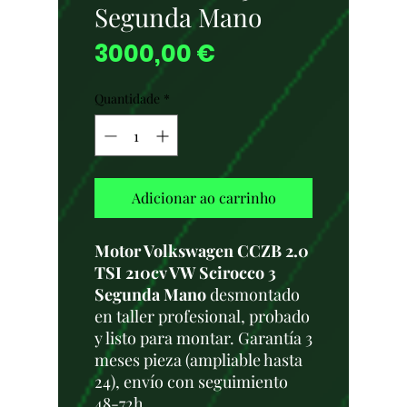
Segunda Mano
Preço
3000,00 €
Quantidade
*
Adicionar ao carrinho
Motor Volkswagen CCZB 2.0
TSI 210cv VW Scirocco 3
Segunda Mano
desmontado
en taller profesional, probado
y listo para montar. Garantía 3
meses pieza (ampliable hasta
24), envío con seguimiento
48-72h.