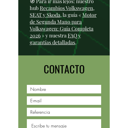
🧭 Para ir más lejos: nuestro
hub
Recambios Volkswagen,
SEAT y Skoda
, la guía «
Motor
de Segunda Mano para
Volkswagen: Guía Completa
2026
» y nuestra
FAQ y
garantías detalladas
.
CONTACTO