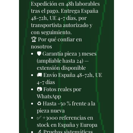
Expedición en 48h laborables
tras el pago. Entrega España
48-72h, UE 4-7 días, por
transportista autorizado y
con seguimiento.
🏆 Por qué confiar en
nosotros
🛡️ Garantía pieza 3 meses
(ampliable hasta 24) —
extensión disponible
🚚 Envío España 48-72h, UE
4-7 días
📷 Fotos reales por
WhatsApp
♻️ Hasta -50 % frente a la
pieza nueva
✅ +3000 referencias en
stock en España y Europa
🔬 Pruebas sistemáticas