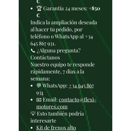
€
🏆 Garantía 24 meses:
+850
€
Indica la ampliación deseada
al hacer tu pedido, por
teléfono o WhatsApp al +34
645 867 931.
📞 ¿Alguna pregunta?
Contáctanos
Nuestro equipo te responde
rápidamente, 7 días a la
semana:
💬 WhatsApp:
+34 645 867
931
📧 Email:
contacto@flexi-
motores.com
💡 Esto también podría
interesarte
Kit de frenos alto