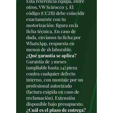
Esta referencia equipa, entre
otros, VW Scirocco 3. El
código (CCZB) debe coincidir
exactamente con tu
motorización: figura en la
ficha técnica. En caso de
duda, envíanos tu ficha por
WhatsApp, respuesta en
menos de 1h laborable.
¿Qué garantía se aplica?
Garantía de 3 meses
(ampliable hasta 24) pieza
contra cualquier defecto
interno, con montaje por un
profesional autorizado
(factura exigida en caso de
reclamación). Extensión
disponible bajo presupuesto.
¿Cuál es el plazo de entrega?