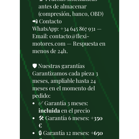
antes de almacenar
(compresión, banco, OBD)
📲 Contacto
WhatsApp: +34 645 867 931 —
Email: contacto@flexi-
motores.com — Respuesta en
menos de 24h.
🛡️ Nuestras garantías
Garantizamos cada pieza 3
meses, ampliable hasta 24
meses en el momento del
pedido:
✅ Garantía 3 meses:
incluida
en el precio
🛠️ Garantía 6 meses:
+350
€
🔒 Garantía 12 meses:
+650