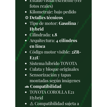
Estado visual excelente (ver
fotos reales)
Kilometraje: bajo pedido
⚙️
Detalles técnicos
Tipo de motor:
Gasolina /
Hybrid
Cilindrada:
1.8
Arquitectura:
4 cilindros
en línea
Código motor visible:
2ZR-
E22U
Sistema híbrido TOYOTA
Culata y bloque originales
Sensorización y tapas
montadas según imágenes
🚗
Compatibilidad
TOYOTA COROLLA E21
Hybrid
⚠️ Compatibilidad sujeta a