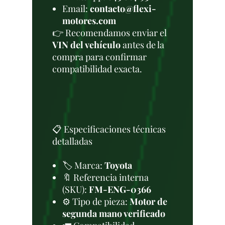
Email:
contacto@flexi-
motores.com
👉 Recomendamos enviar el
VIN del vehículo
antes de la
compra para confirmar
compatibilidad exacta.
📋 Especificaciones técnicas
detalladas
🏷️ Marca:
Toyota
🔖 Referencia interna
(SKU):
FM-ENG-0366
⚙️ Tipo de pieza:
Motor de
segunda mano verificado