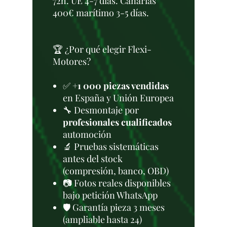
72h. UE 4-7 días. Canarias
400€ marítimo 3-5 días.
🏆 ¿Por qué elegir Flexi-
Motores?
✅
+1 000 piezas vendidas
en España y Unión Europea
🔧 Desmontaje por
profesionales cualificados
automoción
🔬 Pruebas sistemáticas
antes del stock
(compresión, banco, OBD)
📷 Fotos reales disponibles
bajo petición WhatsApp
🛡️ Garantía pieza 3 meses
(ampliable hasta 24)