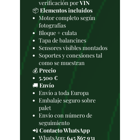
verificación por
VIN
📦
Elementos incluidos
Motor completo según
fotografías
Bloque + culata
Tapa de balancines
Sensores visibles montados
Soportes y conexiones tal
como se muestran
💰
Precio
5.500 €
🚚
Envío
Envío a toda Europa
Embalaje seguro sobre
palet
Envío con número de
seguimiento
📲
Contacto WhatsApp
WhatsApp:
645 867 931