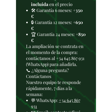
incluida
en el precio
🛠️ Garantía 6 meses:
+350
€
🔒 Garantía 12 meses:
+650
€
🏆 Garantía 24 meses:
+850
€
La ampliación se contrata en
el momento de la compra:
contáctanos al +34 645 867 931
(WhatsApp) para añadirla.
📞 ¿Alguna pregunta?
Contáctanos
Nuestro equipo te responde
rápidamente, 7 días a la
semana:
💬 WhatsApp:
+34 645 867
931