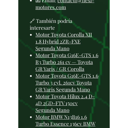
📧 Email:
contacto@flexi-
motores.com
🔗 También podría
interesarte
Motor Toyota Corolla XII
1.8 Hybrid 2ZR-FXE
Segunda Mano
Motor Toyota G16E-GTS 1.6
R3 Turbo 261 cv — Toyota
GR Yaris / GR Corolla
Motor Toyota G16E-GTS 1.6
Turbo 3 cyl. 261cv Toyota
GR Yaris Segunda Mano
Motor Toyota Hilux 2.4 D-
4D 2GD-FTV 150cv
Segunda Mano
Motor BMW N13B16 1.6
Turbo Essence 136cv BMW