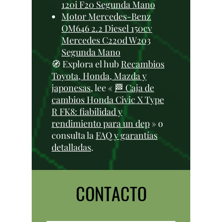
120i F20 Segunda Mano
Motor Mercedes-Benz
OM646 2.2 Diesel 150cv
Mercedes C220d W203
Segunda Mano
🧭 Explora el hub
Recambios
Toyota, Honda, Mazda y
japonesas
, lee «
🏁 Caja de
cambios Honda Civic X Type
R FK8: fiabilidad y
rendimiento para un dep
» o
consulta la
FAQ y garantías
detalladas
.
CONTACTO