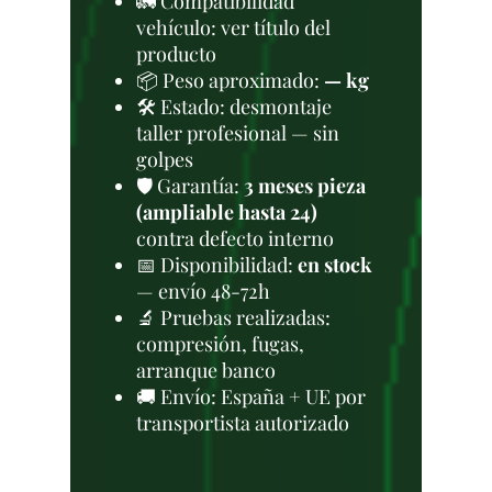
🚛 Compatibilidad
vehículo: ver título del
producto
📦 Peso aproximado:
— kg
🛠 Estado: desmontaje
taller profesional — sin
golpes
🛡️ Garantía:
3 meses pieza
(ampliable hasta 24)
contra defecto interno
📅 Disponibilidad:
en stock
— envío 48-72h
🔬 Pruebas realizadas:
compresión, fugas,
arranque banco
🚚 Envío: España + UE por
transportista autorizado