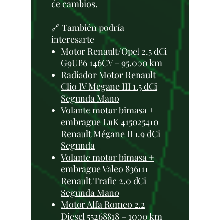
de cambios
.
🔗 También podría
interesarte
Motor Renault/Opel 2.5 dCi
G9UB6 146CV – 95.000 km
Radiador Motor Renault
Clio IV Megane III 1.5 dCi
Segunda Mano
Volante motor bimasa +
embrague LuK 415025410
Renault Mégane II 1.9 dCi
Segunda
Volante motor bimasa +
embrague Valeo 836111
Renault Trafic 2.0 dCi
Segunda Mano
Motor Alfa Romeo 2.2
Diesel 55268818 – 1000 km