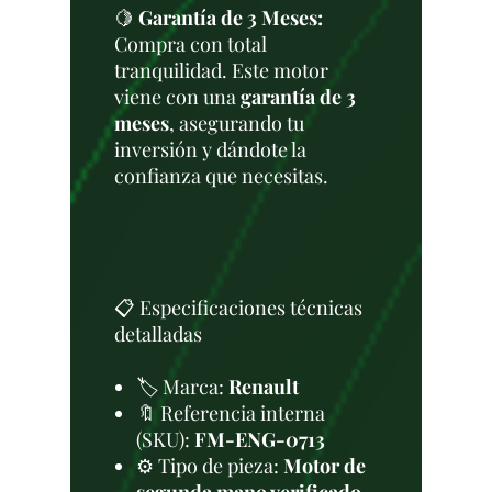
🍋
Garantía de 3 Meses:
Compra con total
tranquilidad. Este motor
viene con una
garantía de 3
meses
, asegurando tu
inversión y dándote la
confianza que necesitas.
📋 Especificaciones técnicas
detalladas
🏷️ Marca:
Renault
🔖 Referencia interna
(SKU):
FM-ENG-0713
⚙️ Tipo de pieza:
Motor de