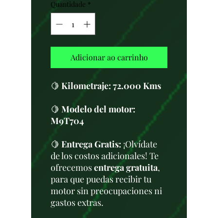
Quantidade
*
Adicionar ao carrinho
🍋
Kilometraje:
72.000 Kms
🍋
Modelo del motor:
M9T704
🍋
Entrega Gratis:
¡Olvídate
de los costos adicionales! Te
ofrecemos
entrega gratuita
,
para que puedas recibir tu
motor sin preocupaciones ni
gastos extras.