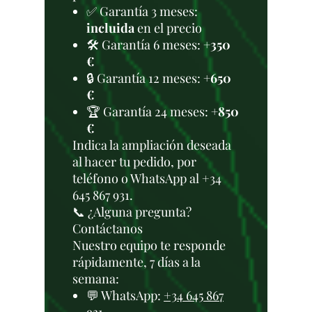
✅ Garantía 3 meses:
incluida
en el precio
🛠️ Garantía 6 meses:
+350
€
🔒 Garantía 12 meses:
+650
€
🏆 Garantía 24 meses:
+850
€
Indica la ampliación deseada
al hacer tu pedido, por
teléfono o WhatsApp al +34
645 867 931.
📞 ¿Alguna pregunta?
Contáctanos
Nuestro equipo te responde
rápidamente, 7 días a la
semana:
💬 WhatsApp:
+34 645 867