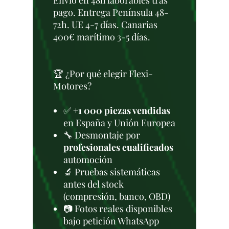
Envío en 48h laborables tras
pago. Entrega Península 48-
72h. UE 4-7 días. Canarias
400€ marítimo 3-5 días.
🏆 ¿Por qué elegir Flexi-
Motores?
✅
+1 000 piezas vendidas
en España y Unión Europea
🔧 Desmontaje por
profesionales cualificados
automoción
🔬 Pruebas sistemáticas
antes del stock
(compresión, banco, OBD)
📷 Fotos reales disponibles
bajo petición WhatsApp