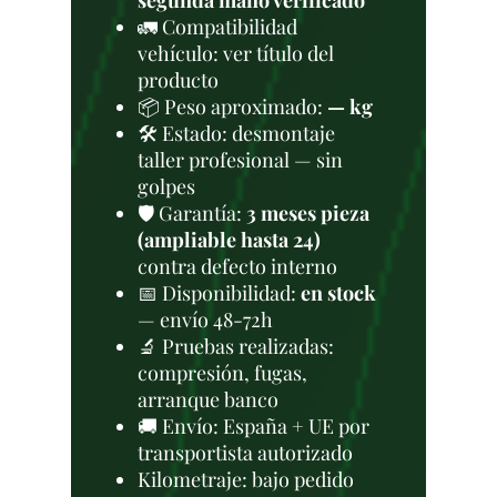
segunda mano verificado
🚛 Compatibilidad
vehículo: ver título del
producto
📦 Peso aproximado:
— kg
🛠 Estado: desmontaje
taller profesional — sin
golpes
🛡️ Garantía:
3 meses pieza
(ampliable hasta 24)
contra defecto interno
📅 Disponibilidad:
en stock
— envío 48-72h
🔬 Pruebas realizadas:
compresión, fugas,
arranque banco
🚚 Envío: España + UE por
transportista autorizado
Kilometraje: bajo pedido