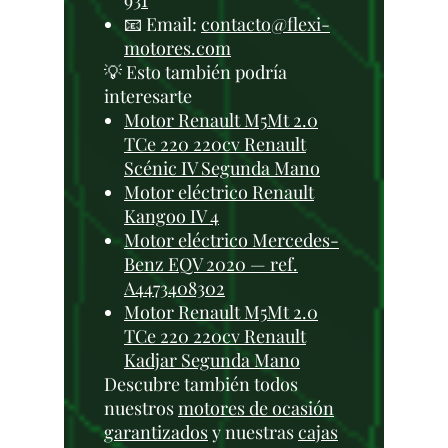
931
📧 Email:
contacto@flexi-
motores.com
💡 Esto también podría
interesarte
Motor Renault M5Mt 2.0
TCe 220 220cv Renault
Scénic IV Segunda Mano
Motor eléctrico Renault
Kangoo IV 4
Motor eléctrico Mercedes-
Benz EQV 2020 — ref.
A4473408302
Motor Renault M5Mt 2.0
TCe 220 220cv Renault
Kadjar Segunda Mano
Descubre también todos
nuestros
motores de ocasión
garantizados
y nuestras
cajas