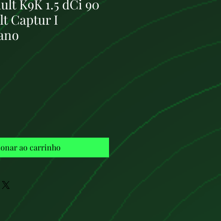
lt K9K 1.5 dCi 90
t Captur I
ano
Preço
ionar ao carrinho