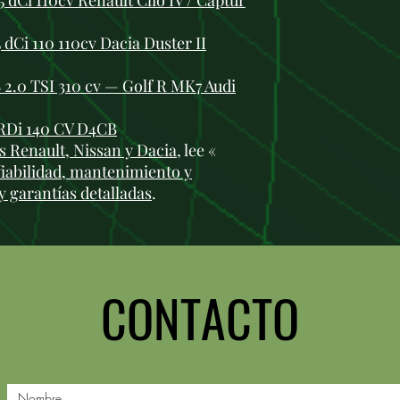
 dCi 110cv Renault Clio IV / Captur
dCi 110 110cv Dacia Duster II
2.0 TSI 310 cv — Golf R MK7 Audi
RDi 140 CV D4CB
 Renault, Nissan y Dacia
, lee «
fiabilidad, mantenimiento y
y garantías detalladas
.
CONTACTO