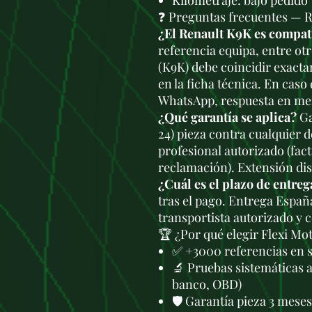
Kilometraje: bajo pedido
❓ Preguntas frecuentes — 
¿El Renault K9K es compat
referencia equipa, entre otr
(K9K) debe coincidir exacta
en la ficha técnica. En caso
WhatsApp, respuesta en men
¿Qué garantía se aplica?
Ga
24) pieza contra cualquier 
profesional autorizado (fac
reclamación). Extensión di
¿Cuál es el plazo de entreg
tras el pago. Entrega Españ
transportista autorizado y 
🏆 ¿Por qué elegir Flexi Mo
✅ +3000 referencias en 
🔬 Pruebas sistemáticas 
banco, OBD)
🛡️ Garantía pieza 3 mese