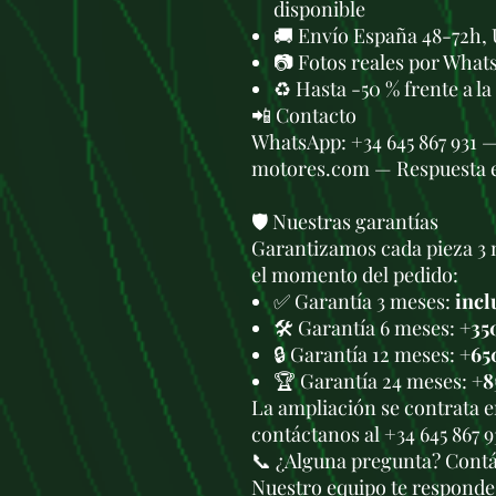
disponible
🚚 Envío España 48-72h, 
📷 Fotos reales por What
♻️ Hasta -50 % frente a l
📲 Contacto
WhatsApp: +34 645 867 931 
motores.com — Respuesta 
🛡️ Nuestras garantías
Garantizamos cada pieza 3 
el momento del pedido:
✅ Garantía 3 meses:
incl
🛠️ Garantía 6 meses:
+35
🔒 Garantía 12 meses:
+65
🏆 Garantía 24 meses:
+8
La ampliación se contrata 
contáctanos al +34 645 867 
📞 ¿Alguna pregunta? Cont
Nuestro equipo te responde 