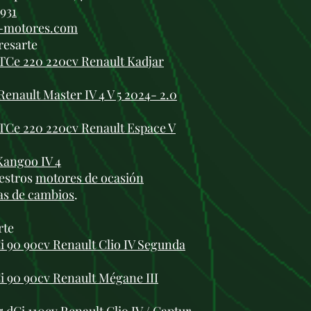
 931
i-motores.com
resarte
TCe 220 220cv Renault Kadjar
nault Master IV 4 V 5 2024- 2.0
TCe 220 220cv Renault Espace V
Kangoo IV 4
estros
motores de ocasión
as de cambios
.
rte
i 90 90cv Renault Clio IV Segunda
i 90 90cv Renault Mégane III