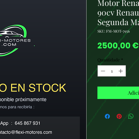
Motor Renau
90cv Renaul
Segunda M
SKU: FM-MOT-7956
2500,00 €
Quantidade
*
Adic