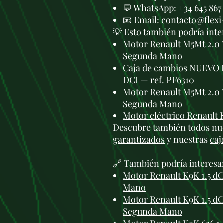
💬 WhatsApp:
+34 645 867
📧 Email:
contacto@flex
💡 Esto también podría inte
Motor Renault M5Mt 2.0 
Segunda Mano
Caja de cambios NUEVO Re
DCI — ref. PF6310
Motor Renault M5Mt 2.0 
Segunda Mano
Motor eléctrico Renault 
Descubre también todos nu
garantizados
y nuestras
caj
🔗 También podría interesa
Motor Renault K9K 1.5 dC
Mano
Motor Renault K9K 1.5 dC
Segunda Mano