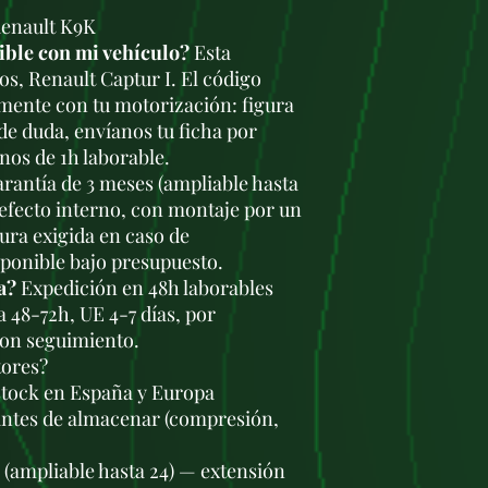
Renault K9K
ible con mi vehículo?
Esta
os, Renault Captur I. El código
mente con tu motorización: figura
 de duda, envíanos tu ficha por
os de 1h laborable.
rantía de 3 meses (ampliable hasta
defecto interno, con montaje por un
tura exigida en caso de
sponible bajo presupuesto.
a?
Expedición en 48h laborables
a 48-72h, UE 4-7 días, por
con seguimiento.
tores?
stock en España y Europa
antes de almacenar (compresión,
s (ampliable hasta 24) — extensión