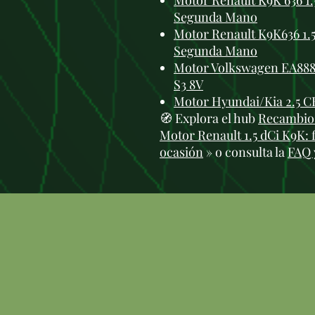
Motor Renault K9K 636 1.5
Segunda Mano
Motor Renault K9K636 1.5 
Segunda Mano
Motor Volkswagen EA888 
S3 8V
Motor Hyundai/Kia 2.5 C
🧭 Explora el hub
Recambios
Motor Renault 1.5 dCi K9K: 
ocasión
» o consulta la
FAQ 