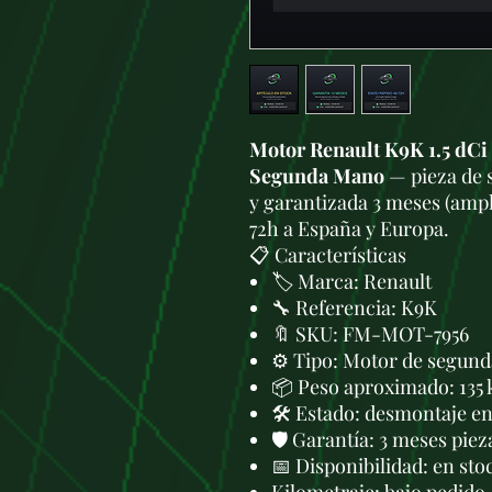
Motor Renault K9K 1.5 dCi
Segunda Mano
— pieza de 
y garantizada 3 meses (ampl
72h a España y Europa.
📋 Características
🏷️ Marca: Renault
🔧 Referencia: K9K
🔖 SKU: FM-MOT-7956
⚙️ Tipo: Motor de segund
📦 Peso aproximado: 135 
🛠 Estado: desmontaje en 
🛡️ Garantía: 3 meses piez
📅 Disponibilidad: en sto