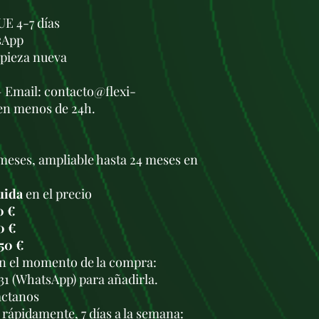
UE 4-7 días
sApp
a pieza nueva
— Email: contacto@flexi-
en menos de 24h.
meses, ampliable hasta 24 meses en
uida
en el precio
0 €
0 €
50 €
en el momento de la compra:
931 (WhatsApp) para añadirla.
áctanos
rápidamente, 7 días a la semana: