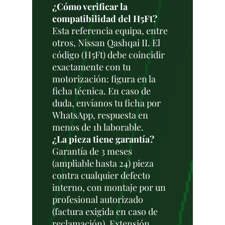
¿Cómo verificar la
compatibilidad del H5Ft?
Esta referencia equipa, entre
otros, Nissan Qashqai II. El
código (H5Ft) debe coincidir
exactamente con tu
motorización: figura en la
ficha técnica. En caso de
duda, envíanos tu ficha por
WhatsApp, respuesta en
menos de 1h laborable.
¿La pieza tiene garantía?
Garantía de 3 meses
(ampliable hasta 24) pieza
contra cualquier defecto
interno, con montaje por un
profesional autorizado
(factura exigida en caso de
reclamación). Extensión