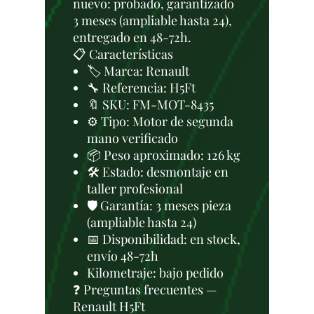
nuevo: probado, garantizado
3 meses (ampliable hasta 24),
entregado en 48-72h.
📋 Características
🏷️ Marca: Renault
🔧 Referencia: H5Ft
🔖 SKU: FM-MOT-8435
⚙️ Tipo: Motor de segunda
mano verificado
📦 Peso aproximado: 126 kg
🛠 Estado: desmontaje en
taller profesional
🛡️ Garantía: 3 meses pieza
(ampliable hasta 24)
📅 Disponibilidad: en stock,
envío 48-72h
Kilometraje: bajo pedido
❓ Preguntas frecuentes —
Renault H5Ft