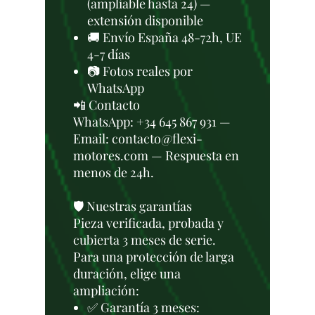
(ampliable hasta 24) —
extensión disponible
🚚 Envío España 48-72h, UE
4-7 días
📷 Fotos reales por
WhatsApp
📲 Contacto
WhatsApp: +34 645 867 931 —
Email: contacto@flexi-
motores.com — Respuesta en
menos de 24h.
🛡️ Nuestras garantías
Pieza verificada, probada y
cubierta 3 meses de serie.
Para una protección de larga
duración, elige una
ampliación:
✅ Garantía 3 meses: