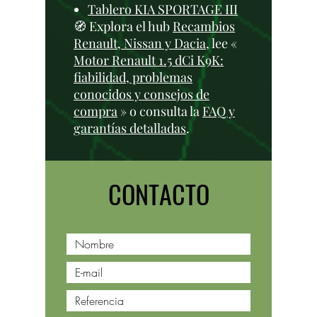
Tablero KIA SPORTAGE III
🧭 Explora el hub
Recambios
Renault, Nissan y Dacia
, lee «
Motor Renault 1.5 dCi K9K:
fiabilidad, problemas
conocidos y consejos de
compra
» o consulta la
FAQ y
garantías detalladas
.
CONTACTO