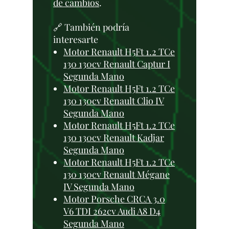
de cambios
.
🔗 También podría
interesarte
Motor Renault H5Ft 1.2 TCe
130 130cv Renault Captur I
Segunda Mano
Motor Renault H5Ft 1.2 TCe
130 130cv Renault Clio IV
Segunda Mano
Motor Renault H5Ft 1.2 TCe
130 130cv Renault Kadjar
Segunda Mano
Motor Renault H5Ft 1.2 TCe
130 130cv Renault Mégane
IV Segunda Mano
Motor Porsche CRCA 3.0
V6 TDI 262cv Audi A8 D4
Segunda Mano