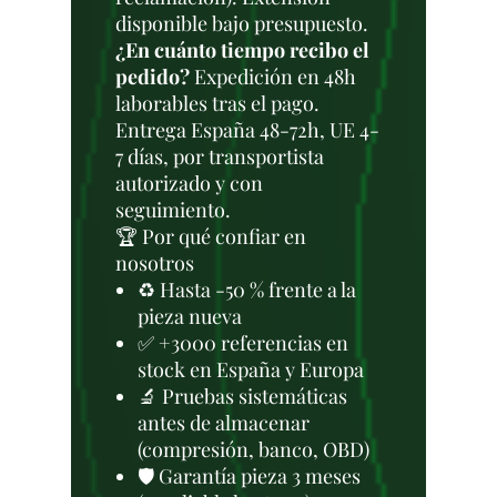
disponible bajo presupuesto.
¿En cuánto tiempo recibo el
pedido?
Expedición en 48h
laborables tras el pago.
Entrega España 48-72h, UE 4-
7 días, por transportista
autorizado y con
seguimiento.
🏆 Por qué confiar en
nosotros
♻️ Hasta -50 % frente a la
pieza nueva
✅ +3000 referencias en
stock en España y Europa
🔬 Pruebas sistemáticas
antes de almacenar
(compresión, banco, OBD)
🛡️ Garantía pieza 3 meses