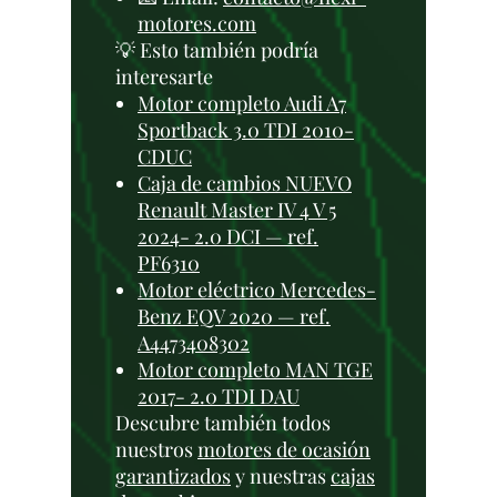
motores.com
💡 Esto también podría
interesarte
Motor completo Audi A7
Sportback 3.0 TDI 2010-
CDUC
Caja de cambios NUEVO
Renault Master IV 4 V 5
2024- 2.0 DCI — ref.
PF6310
Motor eléctrico Mercedes-
Benz EQV 2020 — ref.
A4473408302
Motor completo MAN TGE
2017- 2.0 TDI DAU
Descubre también todos
nuestros
motores de ocasión
garantizados
y nuestras
cajas