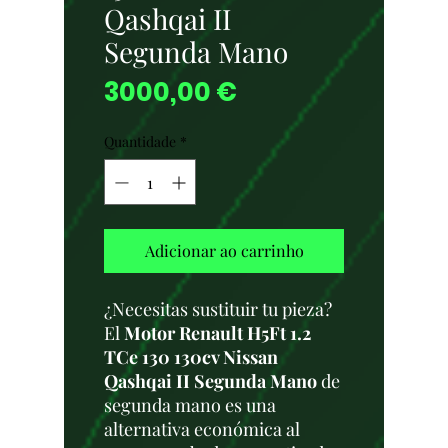
Qashqai II
Segunda Mano
Preço
3000,00 €
Quantidade
*
Adicionar ao carrinho
¿Necesitas sustituir tu pieza?
El
Motor Renault H5Ft 1.2
TCe 130 130cv Nissan
Qashqai II Segunda Mano
de
segunda mano es una
alternativa económica al