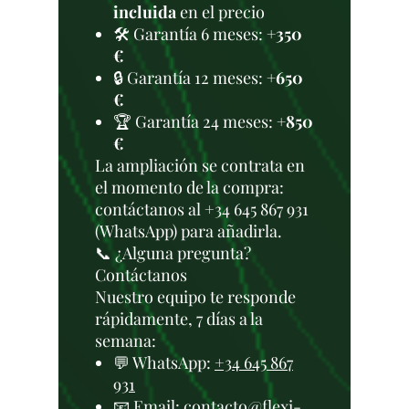
incluida
en el precio
🛠️ Garantía 6 meses:
+350
€
🔒 Garantía 12 meses:
+650
€
🏆 Garantía 24 meses:
+850
€
La ampliación se contrata en
el momento de la compra:
contáctanos al +34 645 867 931
(WhatsApp) para añadirla.
📞 ¿Alguna pregunta?
Contáctanos
Nuestro equipo te responde
rápidamente, 7 días a la
semana:
💬 WhatsApp:
+34 645 867
931
📧 Email:
contacto@flexi-