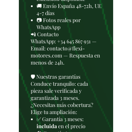
🚚 Envío España 48-72h, UE
4-7 días
📷 Fotos reales por
WhatsApp
📲 Contacto
WhatsApp: +34 645 867 931 —
Email: contacto@flexi-
motores.com — Respuesta en
menos de 24h.
🛡️ Nuestras garantías
Conduce tranquilo: cada
pieza sale verificada y
garantizada 3 meses.
¿Necesitas más cobertura?
Elige tu ampliación:
✅ Garantía 3 meses:
incluida
en el precio