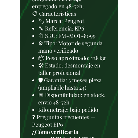
entregado en 48-72h.
📋 Características
🏷️ Marca: Peugeot
🔧 Referencia: EP6
🔖 SKU: FM-MOT-8099
⚙️ Tipo: Motor de segunda
mano verificado
📦 Peso aproximado: 128 kg
🛠 Estado: desmontaje en
taller profesional
🛡️ Garantía: 3 meses pieza
(ampliable hasta 24)
📅 Disponibilidad: en stock,
envío 48-72h
Kilometraje: bajo pedido
❓ Preguntas frecuentes —
Peugeot EP6
¿Cómo verificar la