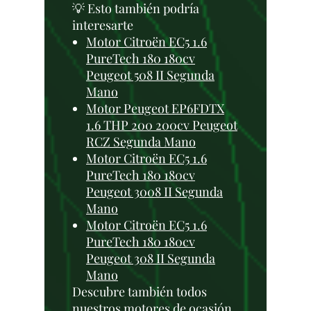
💡 Esto también podría
interesarte
Motor Citroën EC5 1.6
PureTech 180 180cv
Peugeot 508 II Segunda
Mano
Motor Peugeot EP6FDTX
1.6 THP 200 200cv Peugeot
RCZ Segunda Mano
Motor Citroën EC5 1.6
PureTech 180 180cv
Peugeot 3008 II Segunda
Mano
Motor Citroën EC5 1.6
PureTech 180 180cv
Peugeot 308 II Segunda
Mano
Descubre también todos
nuestros
motores de ocasión