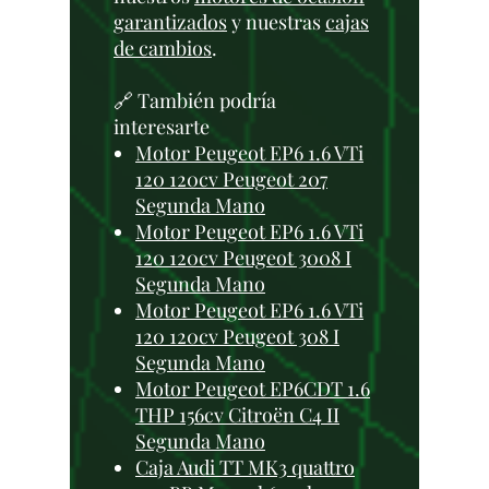
garantizados
y nuestras
cajas
de cambios
.
🔗 También podría
interesarte
Motor Peugeot EP6 1.6 VTi
120 120cv Peugeot 207
Segunda Mano
Motor Peugeot EP6 1.6 VTi
120 120cv Peugeot 3008 I
Segunda Mano
Motor Peugeot EP6 1.6 VTi
120 120cv Peugeot 308 I
Segunda Mano
Motor Peugeot EP6CDT 1.6
THP 156cv Citroën C4 II
Segunda Mano
Caja Audi TT MK3 quattro