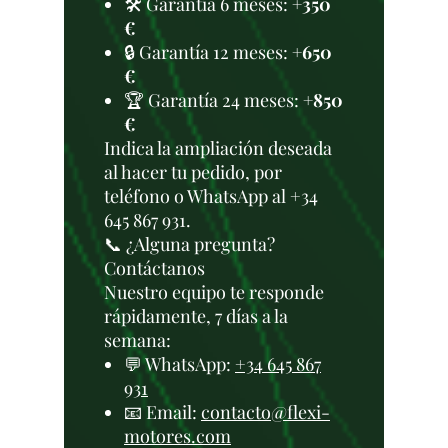
🛠️ Garantía 6 meses:
+350
€
🔒 Garantía 12 meses:
+650
€
🏆 Garantía 24 meses:
+850
€
Indica la ampliación deseada
al hacer tu pedido, por
teléfono o WhatsApp al +34
645 867 931.
📞 ¿Alguna pregunta?
Contáctanos
Nuestro equipo te responde
rápidamente, 7 días a la
semana:
💬 WhatsApp:
+34 645 867
931
📧 Email:
contacto@flexi-
motores.com