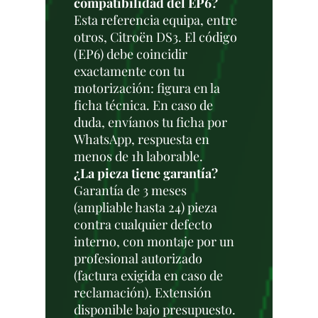
compatibilidad del EP6?
Esta referencia equipa, entre
otros, Citroën DS3. El código
(EP6) debe coincidir
exactamente con tu
motorización: figura en la
ficha técnica. En caso de
duda, envíanos tu ficha por
WhatsApp, respuesta en
menos de 1h laborable.
¿La pieza tiene garantía?
Garantía de 3 meses
(ampliable hasta 24) pieza
contra cualquier defecto
interno, con montaje por un
profesional autorizado
(factura exigida en caso de
reclamación). Extensión
disponible bajo presupuesto.