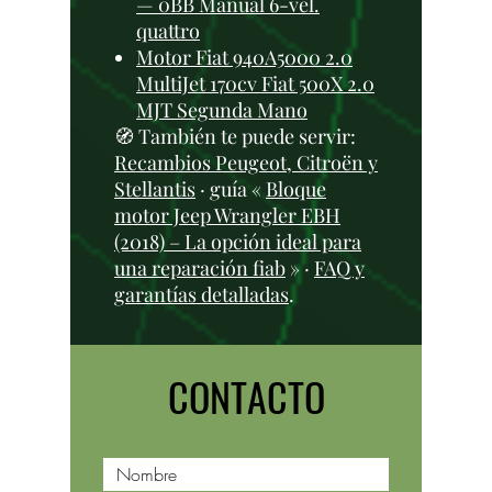
— 0BB Manual 6-vel.
quattro
Motor Fiat 940A5000 2.0
MultiJet 170cv Fiat 500X 2.0
MJT Segunda Mano
🧭 También te puede servir:
Recambios Peugeot, Citroën y
Stellantis
· guía «
Bloque
motor Jeep Wrangler EBH
(2018) – La opción ideal para
una reparación fiab
» ·
FAQ y
garantías detalladas
.
CONTACTO