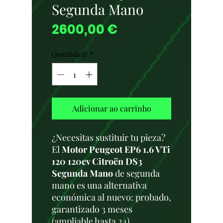
Segunda Mano
Preço
2600,00 €
Quantidade
*
Adicionar ao carrinho
¿Necesitas sustituir tu pieza?
El
Motor Peugeot EP6 1.6 VTi
120 120cv Citroën DS3
Segunda Mano
de segunda
mano es una alternativa
económica al nuevo: probado,
garantizado 3 meses
(ampliable hasta 24),