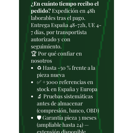
¿En cuánto tiempo recibo el
pedido?
Expedición en 48h
laborables tras el pago.
Entrega España 48-72h, UE 4-
7 días, por transportista
autorizado y con
seguimiento.
🏆 Por qué confiar en
nosotros
♻️ Hasta -50 % frente a la
pieza nueva
✅ +3000 referencias en
stock en España y Europa
🔬 Pruebas sistemáticas
antes de almacenar
(compresión, banco, OBD)
🛡️ Garantía pieza 3 meses
(ampliable hasta 24) —
extensión disponible