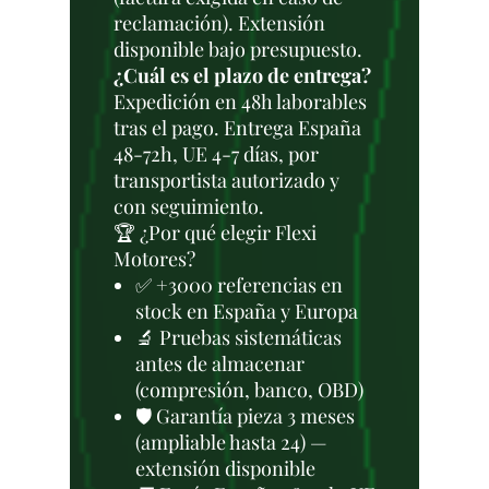
reclamación). Extensión
disponible bajo presupuesto.
¿Cuál es el plazo de entrega?
Expedición en 48h laborables
tras el pago. Entrega España
48-72h, UE 4-7 días, por
transportista autorizado y
con seguimiento.
🏆 ¿Por qué elegir Flexi
Motores?
✅ +3000 referencias en
stock en España y Europa
🔬 Pruebas sistemáticas
antes de almacenar
(compresión, banco, OBD)
🛡️ Garantía pieza 3 meses
(ampliable hasta 24) —
extensión disponible