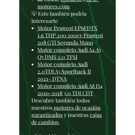
motores.com
💡 Esto también podría
interesarte
Motor Peugeot EP6FDTX
1.6 THP 200 200cv Peugeot
208 GTi Segunda Mano
Motor completo Audi A4 A5
Q5 DMS 2.0 TFSI
Motor completo Audi
2.0TDI A5 Sportback II
2021- DTNA
Motor completo Audi A8 D4
2010-2018 3.0 TDI CDT
Descubre también todos
nuestros
motores de ocasión
garantizados
y nuestras
cajas
de cambios
.