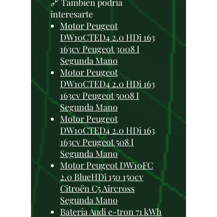
🔗 También podría
interesarte
Motor Peugeot
DW10CTED4 2.0 HDi 163
163cv Peugeot 3008 I
Segunda Mano
Motor Peugeot
DW10CTED4 2.0 HDi 163
163cv Peugeot 5008 I
Segunda Mano
Motor Peugeot
DW10CTED4 2.0 HDi 163
163cv Peugeot 508 I
Segunda Mano
Motor Peugeot DW10FC
2.0 BlueHDi 150 150cv
Citroën C5 Aircross
Segunda Mano
Batería Audi e-tron 71 kWh