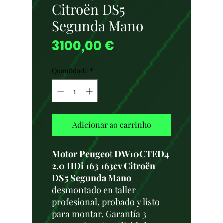
Citroën DS5
Segunda Mano
Preço
3100,00 €
Quantidade
*
Adicionar ao carrinho
Motor Peugeot DW10CTED4
2.0 HDi 163 163cv Citroën
DS5 Segunda Mano
desmontado en taller
profesional, probado y listo
para montar. Garantía 3