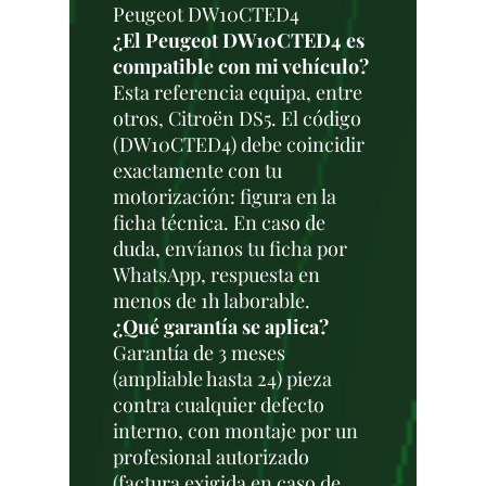
Peugeot DW10CTED4
¿El Peugeot DW10CTED4 es
compatible con mi vehículo?
Esta referencia equipa, entre
otros, Citroën DS5. El código
(DW10CTED4) debe coincidir
exactamente con tu
motorización: figura en la
ficha técnica. En caso de
duda, envíanos tu ficha por
WhatsApp, respuesta en
menos de 1h laborable.
¿Qué garantía se aplica?
Garantía de 3 meses
(ampliable hasta 24) pieza
contra cualquier defecto
interno, con montaje por un
profesional autorizado
(factura exigida en caso de