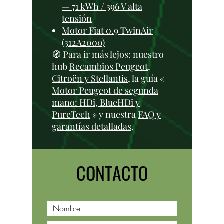
— 71 kWh / 396 V alta
tensión
Motor Fiat 0.9 TwinAir
(312A2000)
🧭 Para ir más lejos: nuestro
hub
Recambios Peugeot,
Citroën y Stellantis
, la guía «
Motor Peugeot de segunda
mano: HDi, BlueHDi y
PureTech
» y nuestra
FAQ y
garantías detalladas
.
CONTACTO