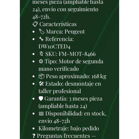
meses pieza (ampliable hasta
24), envío con seguimiento
48-72h.
📋 Características
🏷️ Marca: Peugeot
🔧 Referencia:
DW10CTED4
🔖 SKU: FM-MOT-8466
⚙️ Tipo: Motor de segunda
mano verificado
📦 Peso aproximado: 168 kg
🛠 Estado: desmontaje en
taller profesional
🛡️ Garantía: 3 meses pieza
(ampliable hasta 24)
📅 Disponibilidad: en stock,
envío 48-72h
Kilometraje: bajo pedido
❓ Preguntas frecuentes —