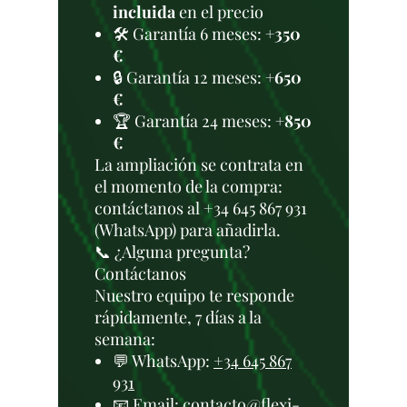
incluida
en el precio
🛠️ Garantía 6 meses:
+350
€
🔒 Garantía 12 meses:
+650
€
🏆 Garantía 24 meses:
+850
€
La ampliación se contrata en
el momento de la compra:
contáctanos al +34 645 867 931
(WhatsApp) para añadirla.
📞 ¿Alguna pregunta?
Contáctanos
Nuestro equipo te responde
rápidamente, 7 días a la
semana:
💬 WhatsApp:
+34 645 867
931
📧 Email:
contacto@flexi-