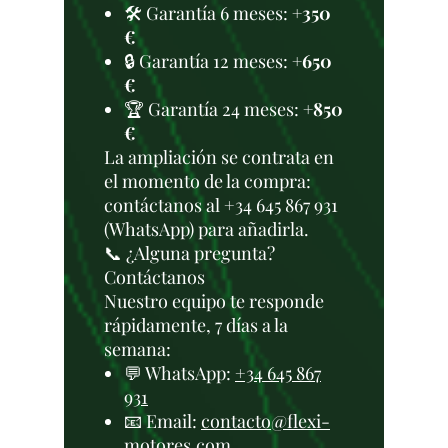
🛠️ Garantía 6 meses:
+350
€
🔒 Garantía 12 meses:
+650
€
🏆 Garantía 24 meses:
+850
€
La ampliación se contrata en
el momento de la compra:
contáctanos al +34 645 867 931
(WhatsApp) para añadirla.
📞 ¿Alguna pregunta?
Contáctanos
Nuestro equipo te responde
rápidamente, 7 días a la
semana:
💬 WhatsApp:
+34 645 867
931
📧 Email:
contacto@flexi-
motores.com