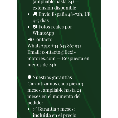
(ampliable hasta 24) —
extensión disponible
🚚 Envío España 48-72h, UE
4-7 días
📷 Fotos reales por
WhatsApp
📲 Contacto
WhatsApp: +34 645 867 931 —
Email: contacto@flexi-
motores.com — Respuesta en
menos de 24h.
🛡️ Nuestras garantías
Garantizamos cada pieza 3
meses, ampliable hasta 24
meses en el momento del
pedido:
✅ Garantía 3 meses:
incluida
en el precio