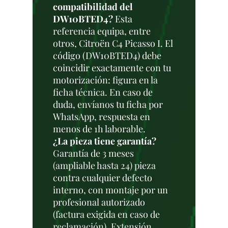
compatibilidad del
DW10BTED4?
Esta
referencia equipa, entre
otros, Citroën C4 Picasso I. El
código (DW10BTED4) debe
coincidir exactamente con tu
motorización: figura en la
ficha técnica. En caso de
duda, envíanos tu ficha por
WhatsApp, respuesta en
menos de 1h laborable.
¿La pieza tiene garantía?
Garantía de 3 meses
(ampliable hasta 24) pieza
contra cualquier defecto
interno, con montaje por un
profesional autorizado
(factura exigida en caso de
reclamación). Extensión