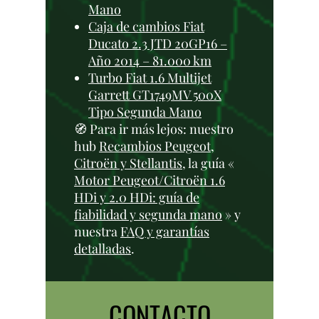
Mano
Caja de cambios Fiat
Ducato 2.3 JTD 20GP16 –
Año 2014 – 81.000 km
Turbo Fiat 1.6 Multijet
Garrett GT1749MV 500X
Tipo Segunda Mano
🧭 Para ir más lejos: nuestro
hub
Recambios Peugeot,
Citroën y Stellantis
, la guía «
Motor Peugeot/Citroën 1.6
HDi y 2.0 HDi: guía de
fiabilidad y segunda mano
» y
nuestra
FAQ y garantías
detalladas
.
CONTACTO