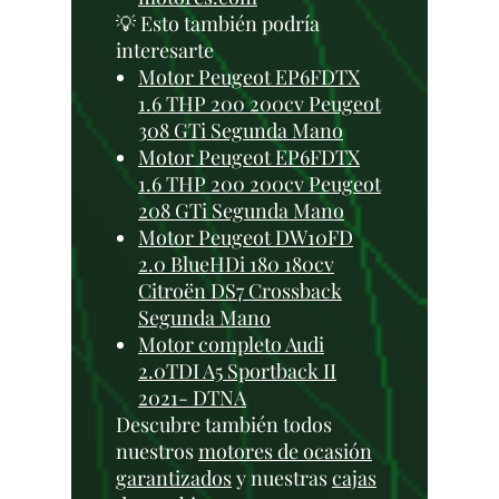
💡 Esto también podría
interesarte
Motor Peugeot EP6FDTX
1.6 THP 200 200cv Peugeot
308 GTi Segunda Mano
Motor Peugeot EP6FDTX
1.6 THP 200 200cv Peugeot
208 GTi Segunda Mano
Motor Peugeot DW10FD
2.0 BlueHDi 180 180cv
Citroën DS7 Crossback
Segunda Mano
Motor completo Audi
2.0TDI A5 Sportback II
2021- DTNA
Descubre también todos
nuestros
motores de ocasión
garantizados
y nuestras
cajas