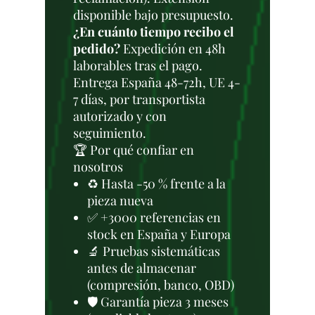
disponible bajo presupuesto.
¿En cuánto tiempo recibo el
pedido?
Expedición en 48h
laborables tras el pago.
Entrega España 48-72h, UE 4-
7 días, por transportista
autorizado y con
seguimiento.
🏆 Por qué confiar en
nosotros
♻️ Hasta -50 % frente a la
pieza nueva
✅ +3000 referencias en
stock en España y Europa
🔬 Pruebas sistemáticas
antes de almacenar
(compresión, banco, OBD)
🛡️ Garantía pieza 3 meses