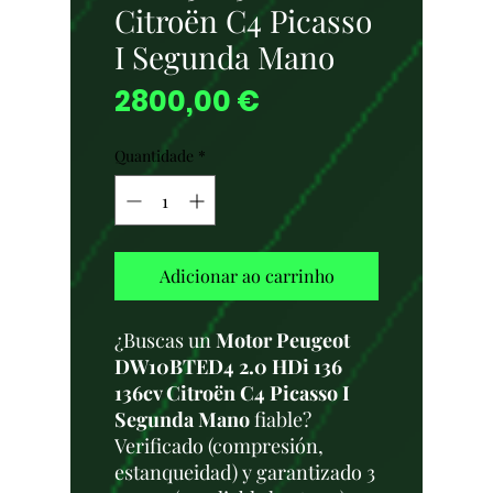
Citroën C4 Picasso
I Segunda Mano
Preço
2800,00 €
Quantidade
*
Adicionar ao carrinho
¿Buscas un
Motor Peugeot
DW10BTED4 2.0 HDi 136
136cv Citroën C4 Picasso I
Segunda Mano
fiable?
Verificado (compresión,
estanqueidad) y garantizado 3