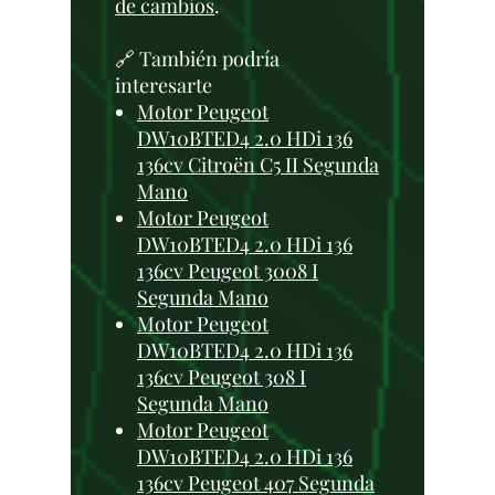
de cambios
.
🔗 También podría
interesarte
Motor Peugeot
DW10BTED4 2.0 HDi 136
136cv Citroën C5 II Segunda
Mano
Motor Peugeot
DW10BTED4 2.0 HDi 136
136cv Peugeot 3008 I
Segunda Mano
Motor Peugeot
DW10BTED4 2.0 HDi 136
136cv Peugeot 308 I
Segunda Mano
Motor Peugeot
DW10BTED4 2.0 HDi 136
136cv Peugeot 407 Segunda