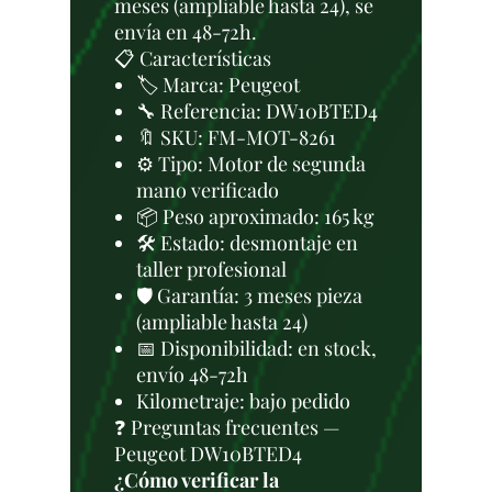
meses (ampliable hasta 24), se
envía en 48-72h.
📋 Características
🏷️ Marca: Peugeot
🔧 Referencia: DW10BTED4
🔖 SKU: FM-MOT-8261
⚙️ Tipo: Motor de segunda
mano verificado
📦 Peso aproximado: 165 kg
🛠 Estado: desmontaje en
taller profesional
🛡️ Garantía: 3 meses pieza
(ampliable hasta 24)
📅 Disponibilidad: en stock,
envío 48-72h
Kilometraje: bajo pedido
❓ Preguntas frecuentes —
Peugeot DW10BTED4
¿Cómo verificar la