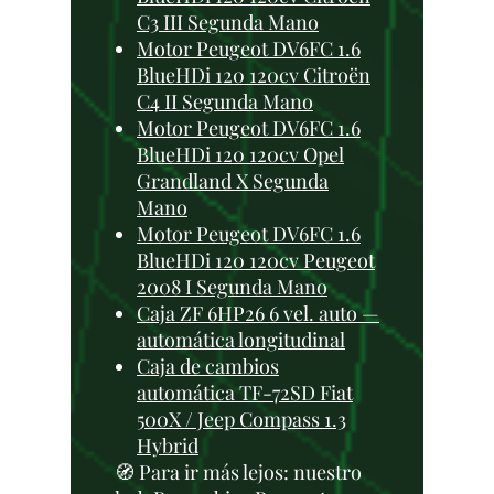
C3 III Segunda Mano
Motor Peugeot DV6FC 1.6
BlueHDi 120 120cv Citroën
C4 II Segunda Mano
Motor Peugeot DV6FC 1.6
BlueHDi 120 120cv Opel
Grandland X Segunda
Mano
Motor Peugeot DV6FC 1.6
BlueHDi 120 120cv Peugeot
2008 I Segunda Mano
Caja ZF 6HP26 6 vel. auto —
automática longitudinal
Caja de cambios
automática TF-72SD Fiat
500X / Jeep Compass 1.3
Hybrid
🧭 Para ir más lejos: nuestro