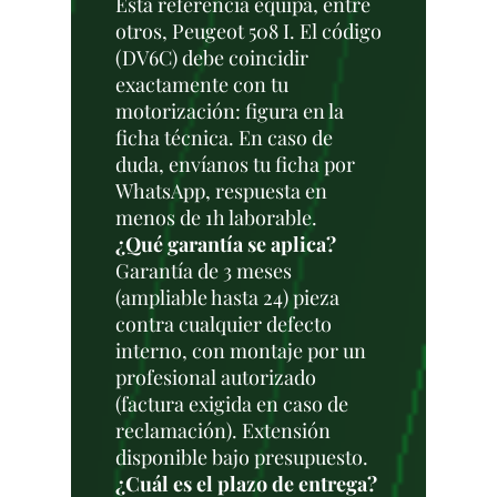
Esta referencia equipa, entre
otros, Peugeot 508 I. El código
(DV6C) debe coincidir
exactamente con tu
motorización: figura en la
ficha técnica. En caso de
duda, envíanos tu ficha por
WhatsApp, respuesta en
menos de 1h laborable.
¿Qué garantía se aplica?
Garantía de 3 meses
(ampliable hasta 24) pieza
contra cualquier defecto
interno, con montaje por un
profesional autorizado
(factura exigida en caso de
reclamación). Extensión
disponible bajo presupuesto.
¿Cuál es el plazo de entrega?