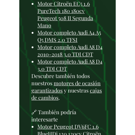
Motor Citroën EC5 1.6
PureTech 180 180cv
Peugeot 508 II Segunda
Mano
Motor completo Audi A4 A5
Q5 DMS 2.0 TFSI
Motor completo Audi A8 D4
2010-2018 3.0 TDI CDT
Motor completo Audi A8 D4
3.0 TDI CDT
Descubre también todos
nuestros
motores de ocasión
garantizados
y nuestras
cajas
de cambios
.
🔗 También podría
interesarte
Motor Peugeot DV6FC 1.6
BlueHDi 120 120cv Citroën