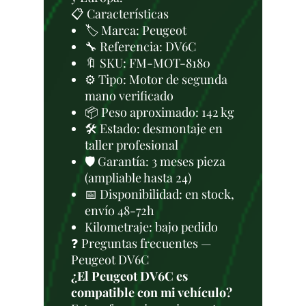
📋 Características
🏷️ Marca: Peugeot
🔧 Referencia: DV6C
🔖 SKU: FM-MOT-8180
⚙️ Tipo: Motor de segunda
mano verificado
📦 Peso aproximado: 142 kg
🛠 Estado: desmontaje en
taller profesional
🛡️ Garantía: 3 meses pieza
(ampliable hasta 24)
📅 Disponibilidad: en stock,
envío 48-72h
Kilometraje: bajo pedido
❓ Preguntas frecuentes —
Peugeot DV6C
¿El Peugeot DV6C es
compatible con mi vehículo?