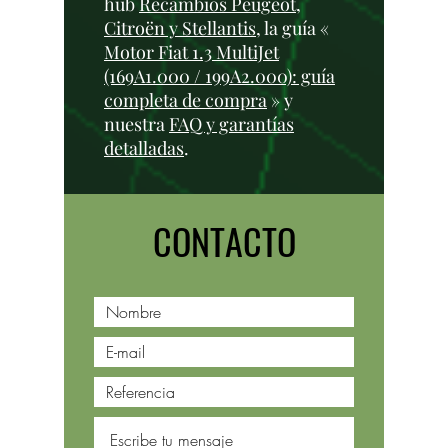
hub
Recambios Peugeot,
Citroën y Stellantis
, la guía «
Motor Fiat 1.3 MultiJet
(169A1.000 / 199A2.000): guía
completa de compra
» y
nuestra
FAQ y garantías
detalladas
.
CONTACTO