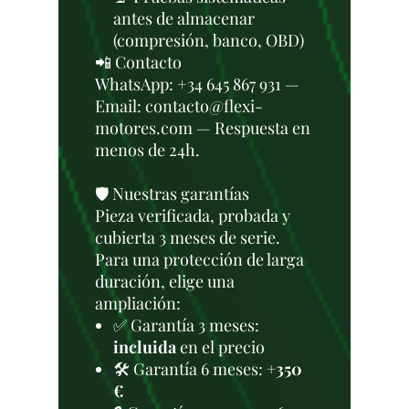
antes de almacenar
(compresión, banco, OBD)
📲 Contacto
WhatsApp: +34 645 867 931 —
Email: contacto@flexi-
motores.com — Respuesta en
menos de 24h.
🛡️ Nuestras garantías
Pieza verificada, probada y
cubierta 3 meses de serie.
Para una protección de larga
duración, elige una
ampliación:
✅ Garantía 3 meses:
incluida
en el precio
🛠️ Garantía 6 meses:
+350
€