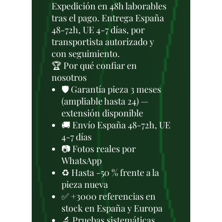
Expedición en 48h laborables
tras el pago. Entrega España
48-72h, UE 4-7 días, por
transportista autorizado y
con seguimiento.
🏆 Por qué confiar en
nosotros
🛡️ Garantía pieza 3 meses
(ampliable hasta 24) —
extensión disponible
🚚 Envío España 48-72h, UE
4-7 días
📷 Fotos reales por
WhatsApp
♻️ Hasta -50 % frente a la
pieza nueva
✅ +3000 referencias en
stock en España y Europa
🔬 Pruebas sistemáticas