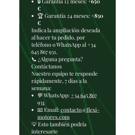
🔒 Garantía 12 meses:
+650
€
🏆 Garantía 24 meses:
+850
€
Indica la ampliación deseada
al hacer tu pedido, por
teléfono o WhatsApp al +34
645 867 931.
📞 ¿Alguna pregunta?
Contáctanos
Nuestro equipo te responde
rápidamente, 7 días a la
semana:
💬 WhatsApp:
+34 645 867
931
📧 Email:
contacto@flexi-
motores.com
💡 Esto también podría
interesarte