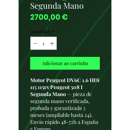
Segunda Mano
Preço
2700,00 €
Quantidade
*
Adicionar ao carrinho
Motor Peugeot DV6C 1.6 HDi
115 115cv Peugeot 508 I
Segunda Mano
— pieza de
segunda mano verificada,
probada y garantizada 3
meses (ampliable hasta 24).
Envío rápido 48-72h a España
y Europa.