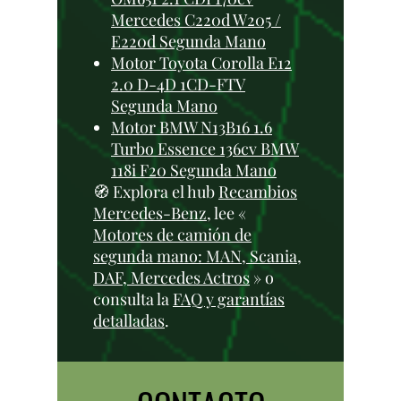
Mercedes C220d W205 /
E220d Segunda Mano
Motor Toyota Corolla E12
2.0 D-4D 1CD-FTV
Segunda Mano
Motor BMW N13B16 1.6
Turbo Essence 136cv BMW
118i F20 Segunda Mano
🧭 Explora el hub
Recambios
Mercedes-Benz
, lee «
Motores de camión de
segunda mano: MAN, Scania,
DAF, Mercedes Actros
» o
consulta la
FAQ y garantías
detalladas
.