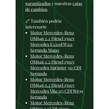
garantizados
y nuestras
cajas
de cambios
.
🔗 También podría
interesarte
Motor Mercedes-Benz
OM646 2.2 Diesel 150cv
Mercedes E220d W211
Segunda Mano
Motor Mercedes-Benz
OM646 2.2 Diesel 150cv
Mercedes Sprinter 311 CDI
Segunda
Motor Mercedes-Benz
OM646 2.2 Diesel 150cv
Mercedes Vito 115 CDI W639
Segunda
Motor Mercedes-Benz
OM651 2.1 CDI 170cv