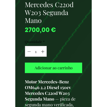
Mercedes C220d
W203 Segunda
Mano
Preço
2700,00 €
Quantidade
*
Adicionar ao carrinho
Motor Mercedes-Benz
OM646 2.2 Diesel 150cv
Mercedes C220d W203
Segunda Mano
— pieza de
segunda mano verificada,