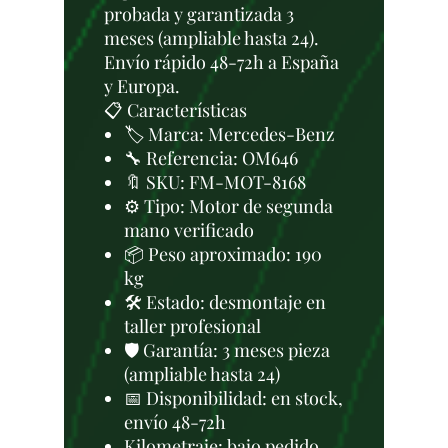
probada y garantizada 3
meses (ampliable hasta 24).
Envío rápido 48-72h a España
y Europa.
📋 Características
🏷️ Marca: Mercedes-Benz
🔧 Referencia: OM646
🔖 SKU: FM-MOT-8168
⚙️ Tipo: Motor de segunda
mano verificado
📦 Peso aproximado: 190
kg
🛠 Estado: desmontaje en
taller profesional
🛡️ Garantía: 3 meses pieza
(ampliable hasta 24)
📅 Disponibilidad: en stock,
envío 48-72h
Kilometraje: bajo pedido