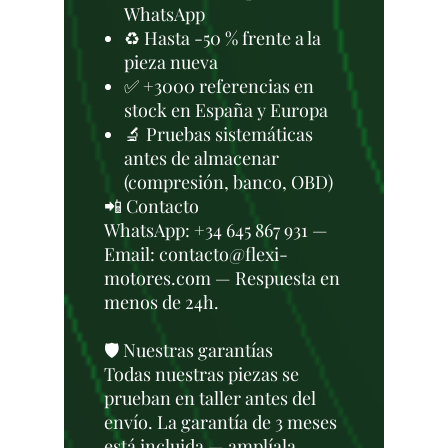
WhatsApp
♻️ Hasta -50 % frente a la
pieza nueva
✅ +3000 referencias en
stock en España y Europa
🔬 Pruebas sistemáticas
antes de almacenar
(compresión, banco, OBD)
📲 Contacto
WhatsApp: +34 645 867 931 —
Email: contacto@flexi-
motores.com — Respuesta en
menos de 24h.
🛡️ Nuestras garantías
Todas nuestras piezas se
prueban en taller antes del
envío. La garantía de 3 meses
está incluida — amplíala