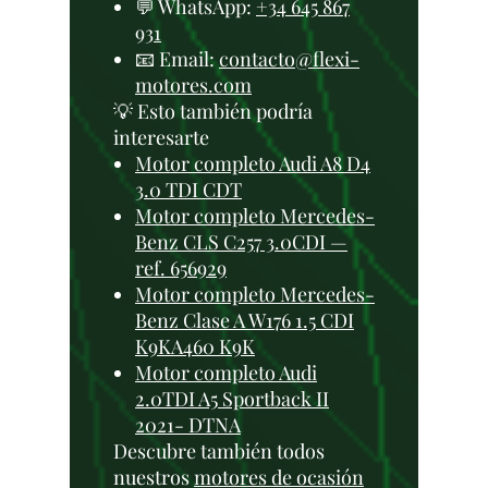
💬 WhatsApp:
+34 645 867
931
📧 Email:
contacto@flexi-
motores.com
💡 Esto también podría
interesarte
Motor completo Audi A8 D4
3.0 TDI CDT
Motor completo Mercedes-
Benz CLS C257 3.0CDI —
ref. 656929
Motor completo Mercedes-
Benz Clase A W176 1.5 CDI
K9KA460 K9K
Motor completo Audi
2.0TDI A5 Sportback II
2021- DTNA
Descubre también todos
nuestros
motores de ocasión