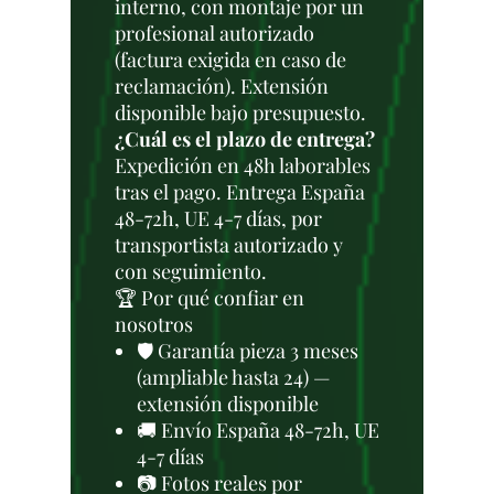
interno, con montaje por un
profesional autorizado
(factura exigida en caso de
reclamación). Extensión
disponible bajo presupuesto.
¿Cuál es el plazo de entrega?
Expedición en 48h laborables
tras el pago. Entrega España
48-72h, UE 4-7 días, por
transportista autorizado y
con seguimiento.
🏆 Por qué confiar en
nosotros
🛡️ Garantía pieza 3 meses
(ampliable hasta 24) —
extensión disponible
🚚 Envío España 48-72h, UE
4-7 días
📷 Fotos reales por