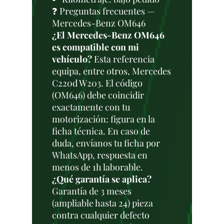
❓ Preguntas frecuentes —
Mercedes-Benz OM646
¿El Mercedes-Benz OM646
es compatible con mi
vehículo?
Esta referencia
equipa, entre otros, Mercedes
C220d W203. El código
(OM646) debe coincidir
exactamente con tu
motorización: figura en la
ficha técnica. En caso de
duda, envíanos tu ficha por
WhatsApp, respuesta en
menos de 1h laborable.
¿Qué garantía se aplica?
Garantía de 3 meses
(ampliable hasta 24) pieza
contra cualquier defecto