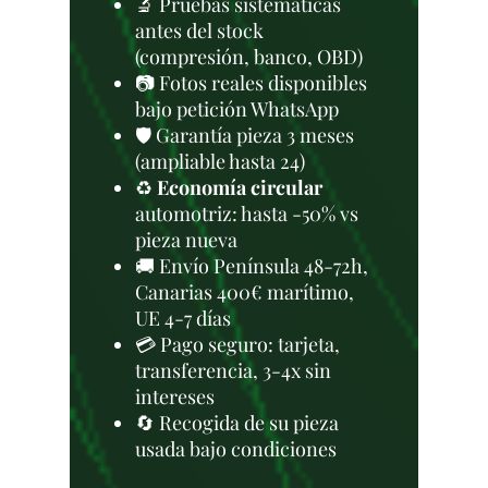
🔬 Pruebas sistemáticas
antes del stock
(compresión, banco, OBD)
📷 Fotos reales disponibles
bajo petición WhatsApp
🛡️ Garantía pieza 3 meses
(ampliable hasta 24)
♻️
Economía circular
automotriz: hasta -50% vs
pieza nueva
🚚 Envío Península 48-72h,
Canarias 400€ marítimo,
UE 4-7 días
💳 Pago seguro: tarjeta,
transferencia, 3-4x sin
intereses
🔄 Recogida de su pieza
usada bajo condiciones