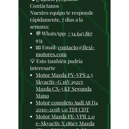
Contáctanos
Nuestro equipo te responde
rápidamente, 7 días a la
semana:
💬 WhatsApp:
+34 645 867
931
📧 Email:
contacto@flexi-
motores.com
💡 Esto también podría
interesarte
Motor Mazda PY-VPS 2.5
Skyactiv-G 16V 192cv
Mazda CX-5 KF Segunda
Mano
Motor completo Audi A8 D4
2010-2018 3.0 TDI CDT
Motor Mazda PE-VPR 2.0
e-Skyactiv X 186cv Mazda