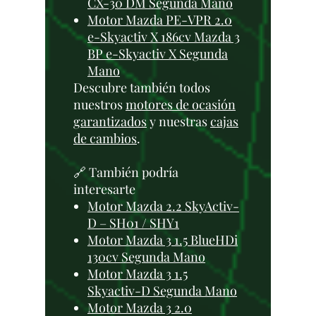
CX-30 DM Segunda Mano
Motor Mazda PE-VPR 2.0
e-Skyactiv X 186cv Mazda 3
BP e-Skyactiv X Segunda
Mano
Descubre también todos
nuestros
motores de ocasión
garantizados
y nuestras
cajas
de cambios
.
🔗 También podría
interesarte
Motor Mazda 2.2 SkyActiv-
D – SH01 / SHY1
Motor Mazda 3 1.5 BlueHDi
130cv Segunda Mano
Motor Mazda 3 1.5
Skyactiv-D Segunda Mano
Motor Mazda 3 2.0