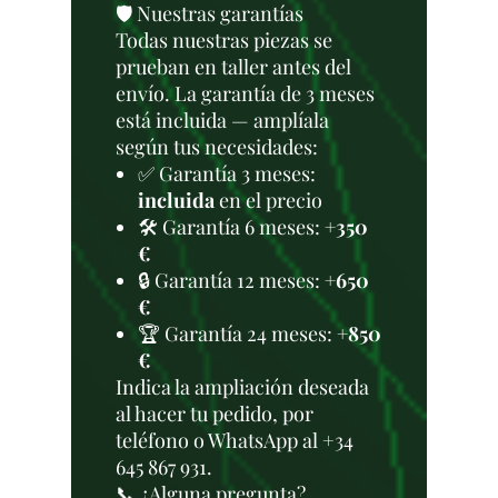
🛡️ Nuestras garantías
Todas nuestras piezas se
prueban en taller antes del
envío. La garantía de 3 meses
está incluida — amplíala
según tus necesidades:
✅ Garantía 3 meses:
incluida
en el precio
🛠️ Garantía 6 meses:
+350
€
🔒 Garantía 12 meses:
+650
€
🏆 Garantía 24 meses:
+850
€
Indica la ampliación deseada
al hacer tu pedido, por
teléfono o WhatsApp al +34
645 867 931.
📞 ¿Alguna pregunta?