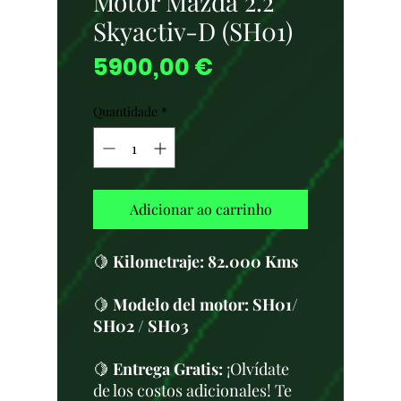
Motor Mazda 2.2
Skyactiv-D (SH01)
Preço
5900,00 €
Quantidade
*
Adicionar ao carrinho
🍋
Kilometraje: 82.000 Kms
🍋
Modelo del motor: SH01/
SH02 / SH03
🍋
Entrega Gratis:
¡Olvídate
de los costos adicionales! Te