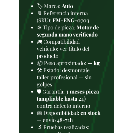
🏷️ Marca:
Auto
🔖 Referencia interna
(SKU):
FM-ENG-0703
⚙️ Tipo de pieza:
Motor de
segunda mano verificado
🚛 Compatibilidad
vehículo: ver título del
producto
📦 Peso aproximado:
— kg
🛠 Estado: desmontaje
taller profesional — sin
golpes
🛡️ Garantía:
3 meses pieza
(ampliable hasta 24)
contra defecto interno
📅 Disponibilidad:
en stock
— envío 48-72h
🔬 Pruebas realizadas: