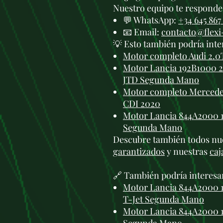
Nuestro equipo te responde 
💬 WhatsApp:
+34 645 867
📧 Email:
contacto@flex
💡 Esto también podría inte
Motor completo Audi 2.0
Motor Lancia 192B1000 2.4
JTD Segunda Mano
Motor completo Mercedes
CDI 2020
Motor Lancia 844A2000 1.4
Segunda Mano
Descubre también todos nu
garantizados
y nuestras
caj
🔗 También podría interesa
Motor Lancia 844A2000 1.
T-Jet Segunda Mano
Motor Lancia 844A2000 1.4