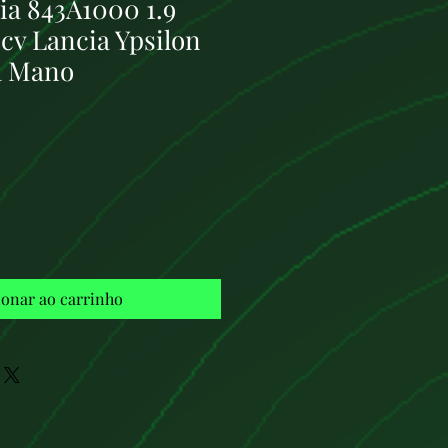
ia 843A1000 1.9
0cv Lancia Ypsilon
a Mano
Preço
ionar ao carrinho