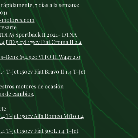
rápidamente, 7 días a la semana:
 931
i-motores.com
resarte
TDI A5 Sportback II 2021- DTNA
 JTD 5 cyl 175cv Fiat Croma II 2.4
-Benz 654.920 VITO III W447 2.0
 T-Jet 150cv Fiat Bravo II 1.4 T-Jet
estros
motores de ocasión
as de cambios
.
rte
4 T-Jet 150cv Alfa Romeo MiTo 1.4
 T-Jet 150cv Fiat 500L 1.4 T-Jet