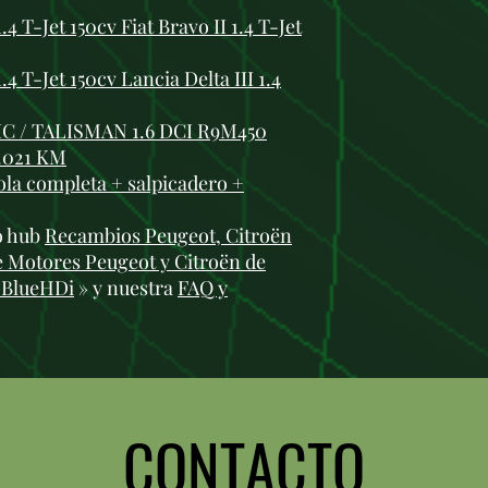
 T-Jet 150cv Fiat Bravo II 1.4 T-Jet
 T-Jet 150cv Lancia Delta III 1.4
 / TALISMAN 1.6 DCI R9M450
1.021 KM
ola completa + salpicadero +
ro hub
Recambios Peugeot, Citroën
e Motores Peugeot y Citroën de
 BlueHDi
» y nuestra
FAQ y
CONTACTO