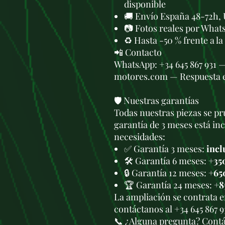
disponible
🚚 Envío España 48-72h, 
📷 Fotos reales por What
♻️ Hasta -50 % frente a l
📲 Contacto
WhatsApp: +34 645 867 931 
motores.com — Respuesta 
🛡️ Nuestras garantías
Todas nuestras piezas se pru
garantía de 3 meses está in
necesidades:
✅ Garantía 3 meses:
incl
🛠️ Garantía 6 meses:
+35
🔒 Garantía 12 meses:
+65
🏆 Garantía 24 meses:
+8
La ampliación se contrata 
contáctanos al +34 645 867 
📞 ¿Alguna pregunta? Cont