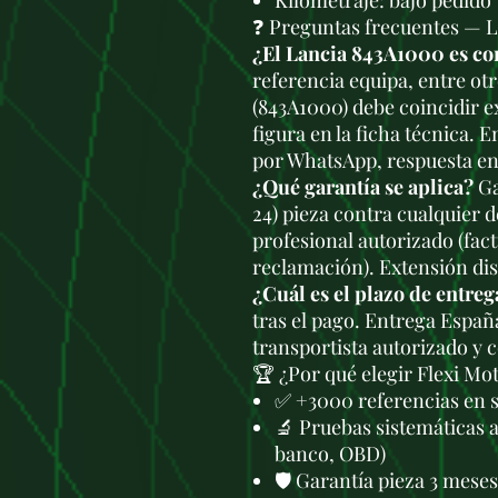
Kilometraje: bajo pedido
❓ Preguntas frecuentes — 
¿El Lancia 843A1000 es co
referencia equipa, entre otr
(843A1000) debe coincidir 
figura en la ficha técnica. 
por WhatsApp, respuesta en
¿Qué garantía se aplica?
Ga
24) pieza contra cualquier 
profesional autorizado (fac
reclamación). Extensión di
¿Cuál es el plazo de entreg
tras el pago. Entrega Españ
transportista autorizado y 
🏆 ¿Por qué elegir Flexi Mo
✅ +3000 referencias en 
🔬 Pruebas sistemáticas 
banco, OBD)
🛡️ Garantía pieza 3 mese