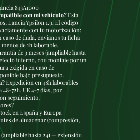
Lancia 843A1000
mpatible con mi vehículo?
Esta
os, Lancia Ypsilon 1.9. El código
exactamente con tu motorización:
En caso de duda, envíanos tu ficha
 menos de 1h laborable.
rantía de 3 meses (ampliable hasta
defecto interno, con montaje por un
tura exigida en caso de
sponible bajo presupuesto.
a?
Expedición en 48h laborables
a 48-72h, UE 4-7 días, por
con seguimiento.
tores?
stock en España y Europa
antes de almacenar (compresión,
s (ampliable hasta 24) — extensión