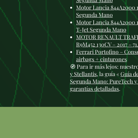
Segunda Mano
Motor Lancia 844A2000 1.4
Segunda Mano
Motor Lancia 844A2000 1.4
T-Jet Segunda Mano
MOTOR RENAULT TRAFIC
R9M452 130CV – 2017 – 7
Ferrari Portofino – Cons
airbags + cinturones
🧭 Para ir más lejos: nuest
y Stellantis
, la guía «
Guía d
Segunda Mano: PureTech y
garantías detalladas
.