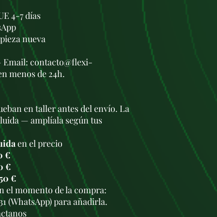
UE 4-7 días
sApp
a pieza nueva
— Email: contacto@flexi-
en menos de 24h.
eban en taller antes del envío. La
cluida — amplíala según tus
uida
en el precio
0 €
0 €
50 €
en el momento de la compra:
931 (WhatsApp) para añadirla.
áctanos