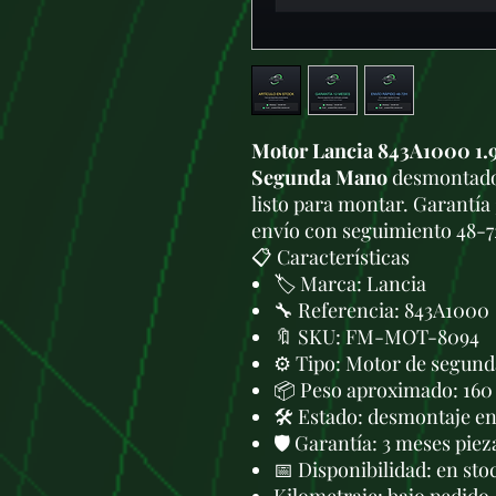
Motor Lancia 843A1000 1.9 
Segunda Mano
desmontado 
listo para montar. Garantía 
envío con seguimiento 48-7
📋 Características
🏷️ Marca: Lancia
🔧 Referencia: 843A1000
🔖 SKU: FM-MOT-8094
⚙️ Tipo: Motor de segund
📦 Peso aproximado: 160
🛠 Estado: desmontaje en 
🛡️ Garantía: 3 meses piez
📅 Disponibilidad: en sto