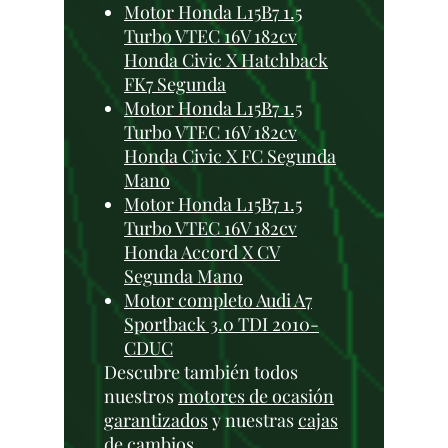
Motor Honda L15B7 1.5
Turbo VTEC 16V 182cv
Honda Civic X Hatchback
FK7 Segunda
Motor Honda L15B7 1.5
Turbo VTEC 16V 182cv
Honda Civic X FC Segunda
Mano
Motor Honda L15B7 1.5
Turbo VTEC 16V 182cv
Honda Accord X CV
Segunda Mano
Motor completo Audi A7
Sportback 3.0 TDI 2010-
CDUC
Descubre también todos
nuestros
motores de ocasión
garantizados
y nuestras
cajas
de cambios
.