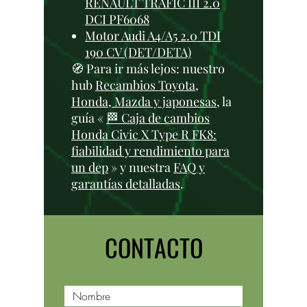
RENAULT TRAFIC III 2.0
DCI PF6068
Motor Audi A4/A5 2.0 TDI
190 CV (DET/DETA)
🧭 Para ir más lejos: nuestro
hub
Recambios Toyota,
Honda, Mazda y japonesas
, la
guía «
🏁 Caja de cambios
Honda Civic X Type R FK8:
fiabilidad y rendimiento para
un dep
» y nuestra
FAQ y
garantías detalladas
.
CONTACTO