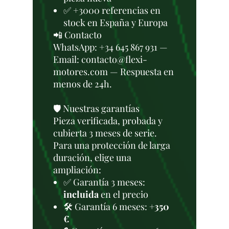
✅ +3000 referencias en
stock en España y Europa
📲 Contacto
WhatsApp: +34 645 867 931 —
Email: contacto@flexi-
motores.com — Respuesta en
menos de 24h.
🛡️ Nuestras garantías
Pieza verificada, probada y
cubierta 3 meses de serie.
Para una protección de larga
duración, elige una
ampliación:
✅ Garantía 3 meses:
incluida
en el precio
🛠️ Garantía 6 meses:
+350
€