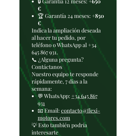
🔒 Garantía 12 meses:
+650
€
🏆 Garantía 24 meses:
+850
€
Indica la ampliación deseada
al hacer tu pedido, por
teléfono o WhatsApp al +34
645 867 931.
📞 ¿Alguna pregunta?
Contáctanos
Nuestro equipo te responde
rápidamente, 7 días a la
semana:
💬 WhatsApp:
+34 645 867
931
📧 Email:
contacto@flexi-
motores.com
💡 Esto también podría
interesarte