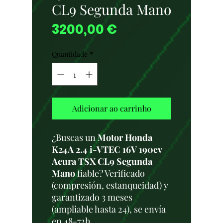
CL9 Segunda Mano
Preço
3200,00 €
Quantidade
*
Adicionar ao carrinho
¿Buscas un
Motor Honda
K24A 2.4 i-VTEC 16V 190cv
Acura TSX CL9 Segunda
Mano
fiable? Verificado
(compresión, estanqueidad) y
garantizado 3 meses
(ampliable hasta 24), se envía
en 48-72h.