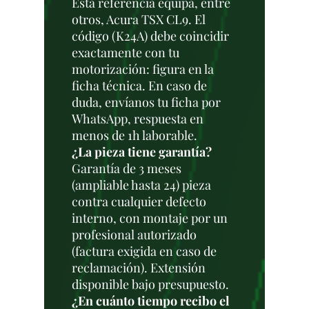
Esta referencia equipa, entre
otros, Acura TSX CL9. El
código (K24A) debe coincidir
exactamente con tu
motorización: figura en la
ficha técnica. En caso de
duda, envíanos tu ficha por
WhatsApp, respuesta en
menos de 1h laborable.
¿La pieza tiene garantía?
Garantía de 3 meses
(ampliable hasta 24) pieza
contra cualquier defecto
interno, con montaje por un
profesional autorizado
(factura exigida en caso de
reclamación). Extensión
disponible bajo presupuesto.
¿En cuánto tiempo recibo el