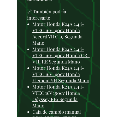
🔗 También podría
interesarte
Motor Honda K24A 2.4 i-
VTEC 16V 190cv Honda
Accord VII CL9 Segunda
Mano
Motor Honda K24A 2.4 i-
VTEC 16V 190cv Honda CR-
V III RE Segunda Mano
Motor Honda K24A 2.4 i-
VTEC 16V 190cv Honda
Element YH Segunda Mano
Motor Honda K24A 2.4 i-
VTEC 16V 190cv Honda
Odyssey RB1 Segunda
Mano
Caja de cambio manual