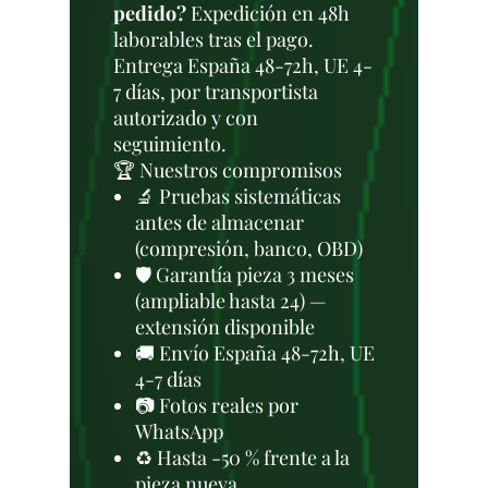
pedido?
Expedición en 48h
laborables tras el pago.
Entrega España 48-72h, UE 4-
7 días, por transportista
autorizado y con
seguimiento.
🏆 Nuestros compromisos
🔬 Pruebas sistemáticas
antes de almacenar
(compresión, banco, OBD)
🛡️ Garantía pieza 3 meses
(ampliable hasta 24) —
extensión disponible
🚚 Envío España 48-72h, UE
4-7 días
📷 Fotos reales por
WhatsApp
♻️ Hasta -50 % frente a la
pieza nueva