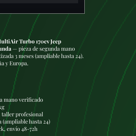
ultiAir Turbo 170cv Jeep
gunda
— pieza de segunda mano
izada 3 meses (ampliable hasta 24).
ña y Europa.
a mano verificado
kg
taller profesional
a (ampliable hasta 24)
ck, envío 48-72h