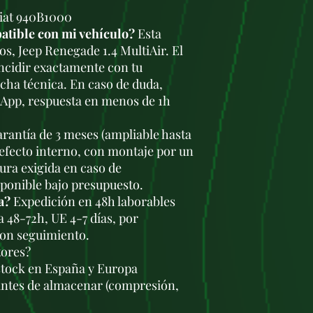
Fiat 940B1000
atible con mi vehículo?
Esta
os, Jeep Renegade 1.4 MultiAir. El
ncidir exactamente con tu
icha técnica. En caso de duda,
sApp, respuesta en menos de 1h
rantía de 3 meses (ampliable hasta
defecto interno, con montaje por un
tura exigida en caso de
sponible bajo presupuesto.
a?
Expedición en 48h laborables
a 48-72h, UE 4-7 días, por
con seguimiento.
tores?
stock en España y Europa
antes de almacenar (compresión,