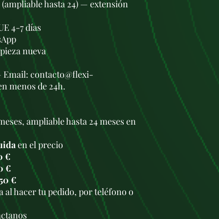
s (ampliable hasta 24) — extensión
UE 4-7 días
sApp
a pieza nueva
— Email: contacto@flexi-
en menos de 24h.
meses, ampliable hasta 24 meses en
uida
en el precio
0 €
0 €
50 €
 al hacer tu pedido, por teléfono o
.
áctanos