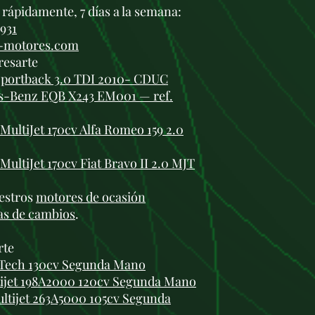
rápidamente, 7 días a la semana:
 931
i-motores.com
resarte
Sportback 3.0 TDI 2010- CDUC
es-Benz EQB X243 EM001 — ref.
MultiJet 170cv Alfa Romeo 159 2.0
ultiJet 170cv Fiat Bravo II 2.0 MJT
estros
motores de ocasión
as de cambios
.
rte
reTech 130cv Segunda Mano
ltijet 198A2000 120cv Segunda Mano
Multijet 263A5000 105cv Segunda