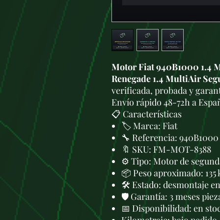
Motor Fiat 940B1000 1.4 M
Renegade 1.4 MultiAir Se
verificada, probada y garant
Envío rápido 48-72h a Espa
📋 Características
🏷️ Marca: Fiat
🔧 Referencia: 940B1000
🔖 SKU: FM-MOT-8388
⚙️ Tipo: Motor de segund
📦 Peso aproximado: 135 
🛠 Estado: desmontaje en 
🛡️ Garantía: 3 meses piez
📅 Disponibilidad: en sto