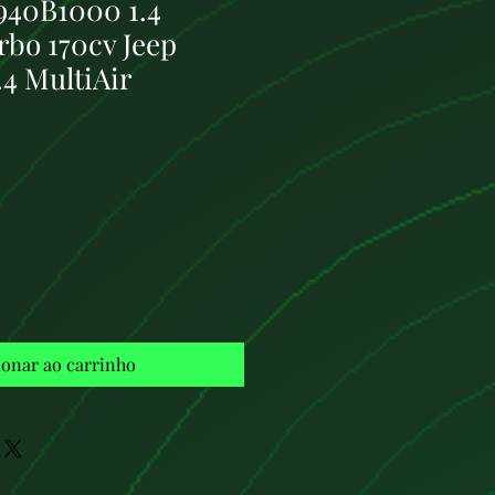
940B1000 1.4
rbo 170cv Jeep
4 MultiAir
Preço
ionar ao carrinho