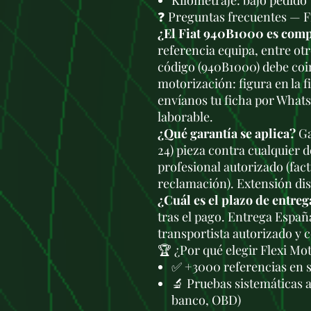
Kilometraje: bajo pedido
❓ Preguntas frecuentes — 
¿El Fiat 940B1000 es comp
referencia equipa, entre otr
código (940B1000) debe coi
motorización: figura en la f
envíanos tu ficha por What
laborable.
¿Qué garantía se aplica?
Ga
24) pieza contra cualquier 
profesional autorizado (fac
reclamación). Extensión di
¿Cuál es el plazo de entreg
tras el pago. Entrega Españ
transportista autorizado y 
🏆 ¿Por qué elegir Flexi Mo
✅ +3000 referencias en 
🔬 Pruebas sistemáticas 
banco, OBD)