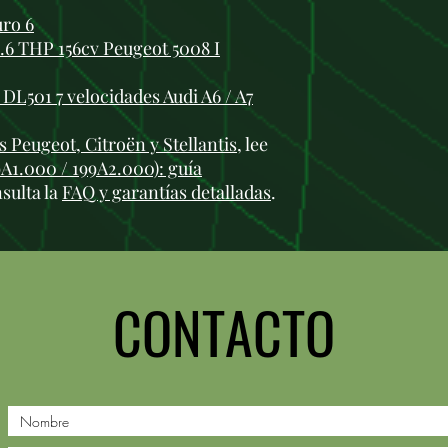
uro 6
6 THP 156cv Peugeot 5008 I
DL501 7 velocidades Audi A6 / A7
 Peugeot, Citroën y Stellantis
, lee
69A1.000 / 199A2.000): guía
sulta la
FAQ y garantías detalladas
.
CONTACTO