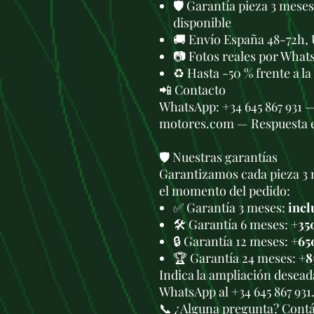
🛡️ Garantía pieza 3 mese
disponible
🚚 Envío España 48-72h, 
📷 Fotos reales por What
♻️ Hasta -50 % frente a l
📲 Contacto
WhatsApp: +34 645 867 931 
motores.com — Respuesta 
🛡️ Nuestras garantías
Garantizamos cada pieza 3 
el momento del pedido:
✅ Garantía 3 meses:
incl
🛠️ Garantía 6 meses:
+35
🔒 Garantía 12 meses:
+65
🏆 Garantía 24 meses:
+8
Indica la ampliación deseada
WhatsApp al +34 645 867 931
📞 ¿Alguna pregunta? Cont