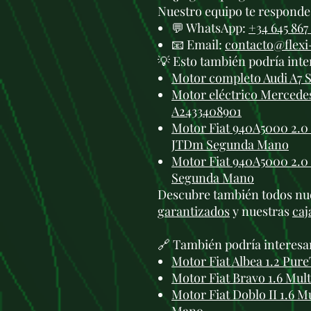
Nuestro equipo te responde 
💬 WhatsApp:
+34 645 867
📧 Email:
contacto@flex
💡 Esto también podría inte
Motor completo Audi A7 
Motor eléctrico Merced
A2433408901
Motor Fiat 940A5000 2.0 
JTDm Segunda Mano
Motor Fiat 940A5000 2.0 M
Segunda Mano
Descubre también todos nu
garantizados
y nuestras
caj
🔗 También podría interesa
Motor Fiat Albea 1.2 Pu
Motor Fiat Bravo 1.6 Mu
Motor Fiat Doblo II 1.6 