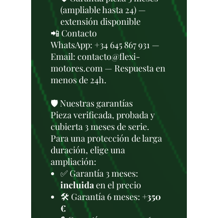
(ampliable hasta 24) —
extensión disponible
📲 Contacto
WhatsApp: +34 645 867 931 —
Email: contacto@flexi-
motores.com — Respuesta en
menos de 24h.
🛡️ Nuestras garantías
Pieza verificada, probada y
cubierta 3 meses de serie.
Para una protección de larga
duración, elige una
ampliación:
✅ Garantía 3 meses:
incluida
en el precio
🛠️ Garantía 6 meses:
+350
€