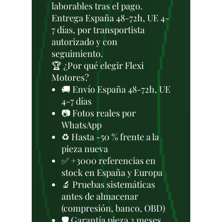
laborables tras el pago.
Entrega España 48-72h, UE 4-
7 días, por transportista
autorizado y con
seguimiento.
🏆 ¿Por qué elegir Flexi
Motores?
🚚 Envío España 48-72h, UE
4-7 días
📷 Fotos reales por
WhatsApp
♻️ Hasta -50 % frente a la
pieza nueva
✅ +3000 referencias en
stock en España y Europa
🔬 Pruebas sistemáticas
antes de almacenar
(compresión, banco, OBD)
🛡️ Garantía pieza 3 meses