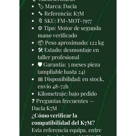
🏷️ Marca: Dacia
🔧 Referencia: K7M
🔖 SKU: FM-MOT-7977
⚙️ Tipo: Motor de segunda
mano verificado
📦 Peso aproximado: 122 kg
🛠 Estado: desmontaje en
taller profesional
🛡️ Garantía: 3 meses pieza
(ampliable hasta 24)
📅 Disponibilidad: en stock,
envío 48-72h
Kilometraje: bajo pedido
❓ Preguntas frecuentes —
Dacia K7M
¿Cómo verificar la
compatibilidad del K7M?
Esta referencia equipa, entre