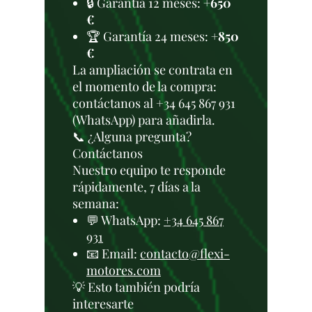
🔒 Garantía 12 meses:
+650
€
🏆 Garantía 24 meses:
+850
€
La ampliación se contrata en
el momento de la compra:
contáctanos al +34 645 867 931
(WhatsApp) para añadirla.
📞 ¿Alguna pregunta?
Contáctanos
Nuestro equipo te responde
rápidamente, 7 días a la
semana:
💬 WhatsApp:
+34 645 867
931
📧 Email:
contacto@flexi-
motores.com
💡 Esto también podría
interesarte