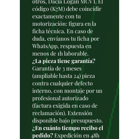
otros, Dacia Logan MCV I. El
código (K7M) debe coincidir
exactamente con tu
motorización: figura en la
ficha técnica. En caso de
duda, envíanos tu ficha por
WhatsApp, respuesta en
menos de 1h laborable.
¿La pieza tiene garantía?
Garantía de 3 meses
(ampliable hasta 24) pieza
contra cualquier defecto
interno, con montaje por un
profesional autorizado
(factura exigida en caso de
reclamación). Extensión
disponible bajo presupuesto.
¿En cuánto tiempo recibo el
pedido?
Expedición en 48h