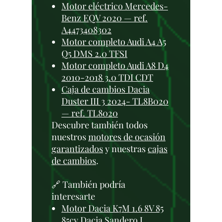
Motor eléctrico Mercedes-
Benz EQV 2020 — ref.
A4473408302
Motor completo Audi A4 A5
Q5 DMS 2.0 TFSI
Motor completo Audi A8 D4
2010-2018 3.0 TDI CDT
Caja de cambios Dacia
Duster III 3 2024- TL8B020
— ref. TL8020
Descubre también todos
nuestros
motores de ocasión
garantizados
y nuestras
cajas
de cambios
.
🔗 También podría
interesarte
Motor Dacia K7M 1.6 8V 85
85cv Dacia Sandero I