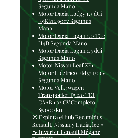
Segunda Mano
Motor Dacia Lodgy 1.5 dCi
K9K612 90cv Segunda
Mano
Motor Dacia Logan 1.0 TCe
H4D Segunda Mano
Motor Dacia Logan 1.5 dCi
Segunda Mano
Motor Nissan Leaf ZE1
Motor Eléctrico EM57 150cv
Segunda Mano
Motor Volkswagen
Transporter T5 2.0 TDI
CAAB 102 CV Completo –
85.000 km
🧭 Explora el hub
Recambios
Renault, Nissan y Dacia
, lee «
🔧 Inverter Renault Mégane