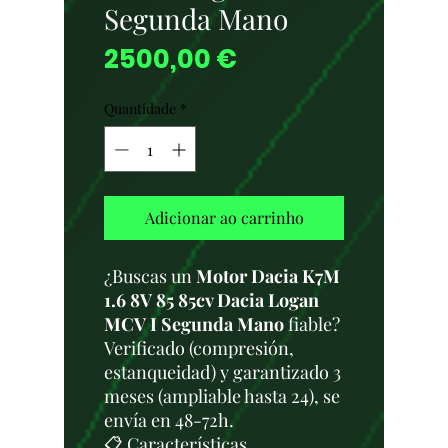
Segunda Mano
Preço
2500,00 €
Quantidade
*
Adicionar ao carrinho
¿Buscas un
Motor Dacia K7M
1.6 8V 85 85cv Dacia Logan
MCV I Segunda Mano
fiable?
Verificado (compresión,
estanqueidad) y garantizado 3
meses (ampliable hasta 24), se
envía en 48-72h.
📋 Características