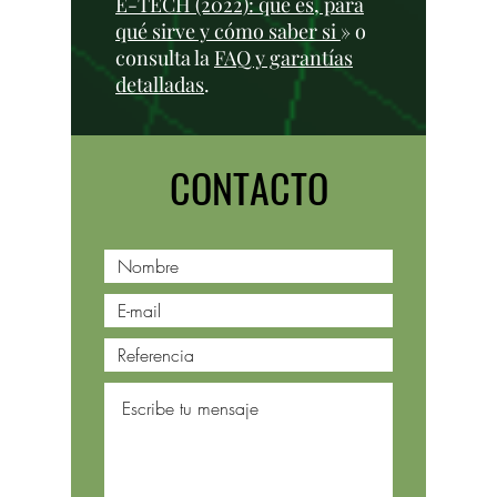
E-TECH (2022): qué es, para
qué sirve y cómo saber si
» o
consulta la
FAQ y garantías
detalladas
.
CONTACTO