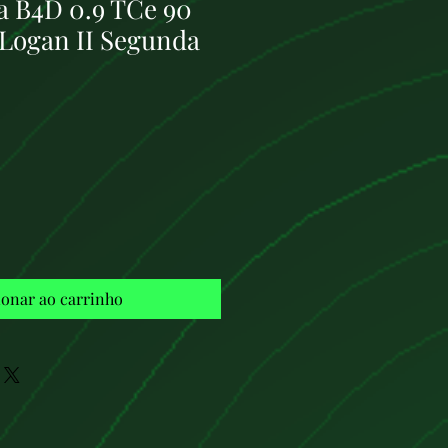
a B4D 0.9 TCe 90
 Logan II Segunda
Preço
ionar ao carrinho