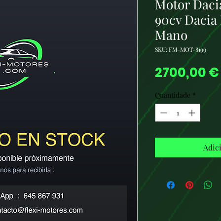
Motor Daci
90cv Dacia
Mano
SKU: FM-MOT-8199
2700,00 €
Quantidade
*
Adic