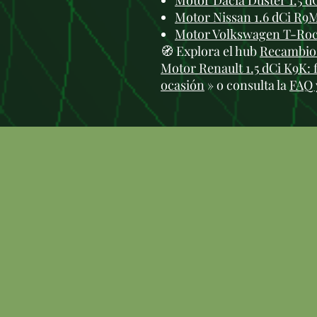
Motor Dacia Duster 1.5 
Motor Nissan 1.6 dCi R9
Motor Volkswagen T-Roc
🧭 Explora el hub
Recambios
Motor Renault 1.5 dCi K9K: 
ocasión
» o consulta la
FAQ 