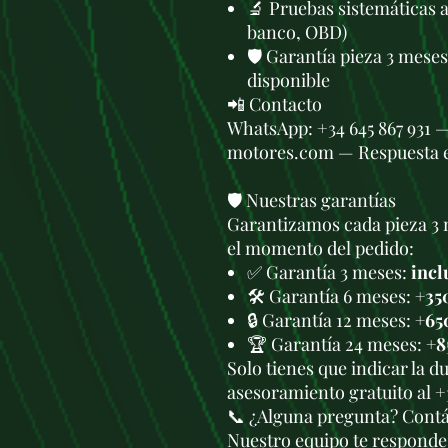
🔬 Pruebas sistemáticas 
banco, OBD)
🛡️ Garantía pieza 3 mese
disponible
📲 Contacto
WhatsApp: +34 645 867 931 
motores.com — Respuesta 
🛡️ Nuestras garantías
Garantizamos cada pieza 3 
el momento del pedido:
✅ Garantía 3 meses:
incl
🛠️ Garantía 6 meses:
+35
🔒 Garantía 12 meses:
+65
🏆 Garantía 24 meses:
+8
Solo tienes que indicar la 
asesoramiento gratuito al +
📞 ¿Alguna pregunta? Cont
Nuestro equipo te responde 