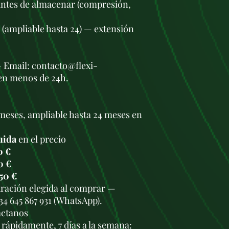
antes de almacenar (compresión,
s (ampliable hasta 24) — extensión
— Email: contacto@flexi-
en menos de 24h.
meses, ampliable hasta 24 meses en
uida
en el precio
0 €
0 €
50 €
duración elegida al comprar —
34 645 867 931 (WhatsApp).
áctanos
rápidamente, 7 días a la semana: