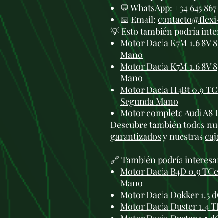
💬 WhatsApp:
+34 645 867
📧 Email:
contacto@flex
💡 Esto también podría inte
Motor Dacia K7M 1.6 8V 
Mano
Motor Dacia K7M 1.6 8V 8
Mano
Motor Dacia H4Bt 0.9 TC
Segunda Mano
Motor completo Audi A8 
Descubre también todos nu
garantizados
y nuestras
caj
🔗 También podría interesa
Motor Dacia B4D 0.9 TCe
Mano
Motor Dacia Dokker 1.5 
Motor Dacia Duster 1.4 