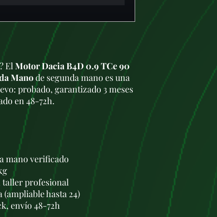
a? El
Motor Dacia B4D 0.9 TCe 90
nda Mano
de segunda mano es una
uevo: probado, garantizado 3 meses
gado en 48-72h.
a mano verificado
kg
taller profesional
a (ampliable hasta 24)
ck, envío 48-72h