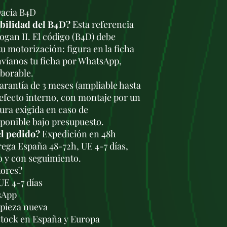
Dacia B4D
ibilidad del B4D?
Esta referencia
ogan II. El código (B4D) debe
u motorización: figura en la ficha
nvíanos tu ficha por WhatsApp,
aborable.
rantía de 3 meses (ampliable hasta
defecto interno, con montaje por un
tura exigida en caso de
sponible bajo presupuesto.
el pedido?
Expedición en 48h
trega España 48-72h, UE 4-7 días,
o y con seguimiento.
tores?
UE 4-7 días
sApp
a pieza nueva
stock en España y Europa