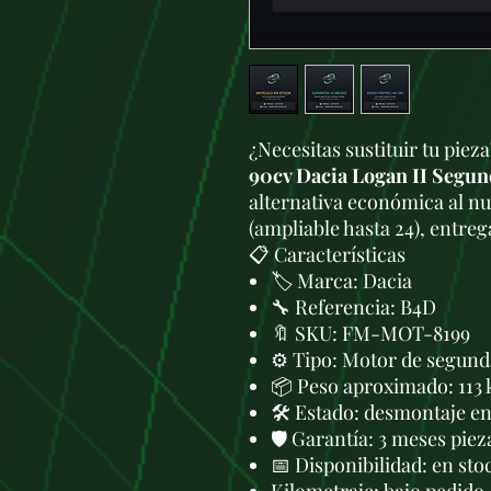
¿Necesitas sustituir tu piez
90cv Dacia Logan II Segu
alternativa económica al n
(ampliable hasta 24), entre
📋 Características
🏷️ Marca: Dacia
🔧 Referencia: B4D
🔖 SKU: FM-MOT-8199
⚙️ Tipo: Motor de segund
📦 Peso aproximado: 113 
🛠 Estado: desmontaje en 
🛡️ Garantía: 3 meses piez
📅 Disponibilidad: en sto