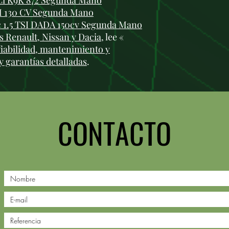
dCi K9K 872 Segunda Mano
M 130 CV Segunda Mano
 1.5 TSI DADA 150cv Segunda Mano
 Renault, Nissan y Dacia
, lee «
fiabilidad, mantenimiento y
y garantías detalladas
.
CONTACTO