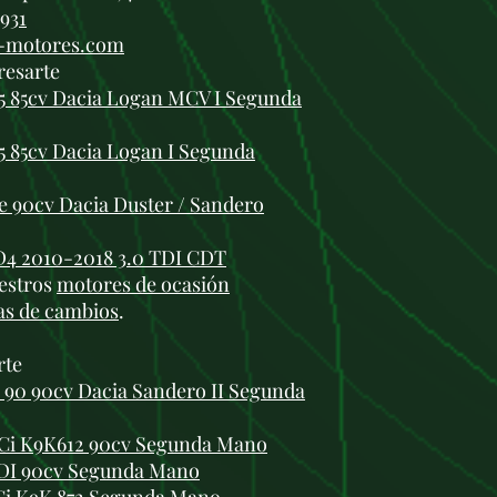
 931
i-motores.com
resarte
85 85cv Dacia Logan MCV I Segunda
5 85cv Dacia Logan I Segunda
e 90cv Dacia Duster / Sandero
D4 2010-2018 3.0 TDI CDT
estros
motores de ocasión
as de cambios
.
rte
 90 90cv Dacia Sandero II Segunda
dCi K9K612 90cv Segunda Mano
TDI 90cv Segunda Mano