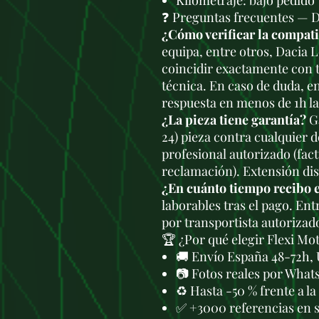
Kilometraje: bajo pedido
❓ Preguntas frecuentes — 
¿Cómo verificar la compat
equipa, entre otros, Dacia L
coincidir exactamente con t
técnica. En caso de duda, e
respuesta en menos de 1h l
¿La pieza tiene garantía?
Ga
24) pieza contra cualquier 
profesional autorizado (fac
reclamación). Extensión di
¿En cuánto tiempo recibo 
laborables tras el pago. En
por transportista autorizad
🏆 ¿Por qué elegir Flexi Mo
🚚 Envío España 48-72h, 
📷 Fotos reales por What
♻️ Hasta -50 % frente a l
✅ +3000 referencias en 