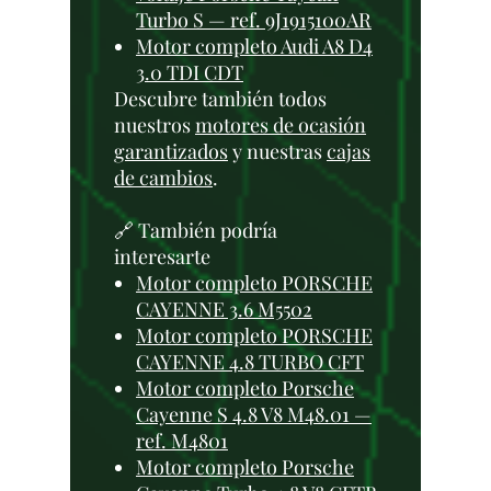
Turbo S — ref. 9J1915100AR
Motor completo Audi A8 D4
3.0 TDI CDT
Descubre también todos
nuestros
motores de ocasión
garantizados
y nuestras
cajas
de cambios
.
🔗 También podría
interesarte
Motor completo PORSCHE
CAYENNE 3.6 M5502
Motor completo PORSCHE
CAYENNE 4.8 TURBO CFT
Motor completo Porsche
Cayenne S 4.8 V8 M48.01 —
ref. M4801
Motor completo Porsche