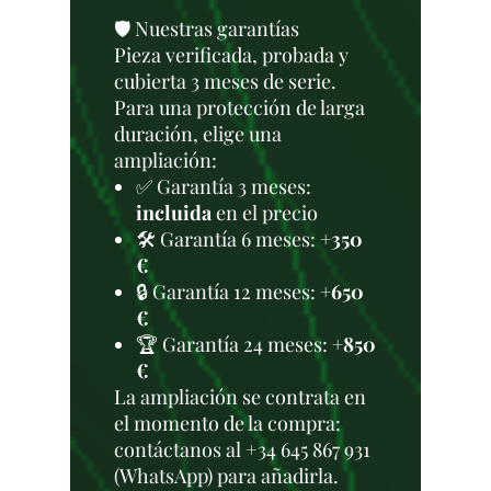
🛡️ Nuestras garantías
Pieza verificada, probada y
cubierta 3 meses de serie.
Para una protección de larga
duración, elige una
ampliación:
✅ Garantía 3 meses:
incluida
en el precio
🛠️ Garantía 6 meses:
+350
€
🔒 Garantía 12 meses:
+650
€
🏆 Garantía 24 meses:
+850
€
La ampliación se contrata en
el momento de la compra:
contáctanos al +34 645 867 931
(WhatsApp) para añadirla.