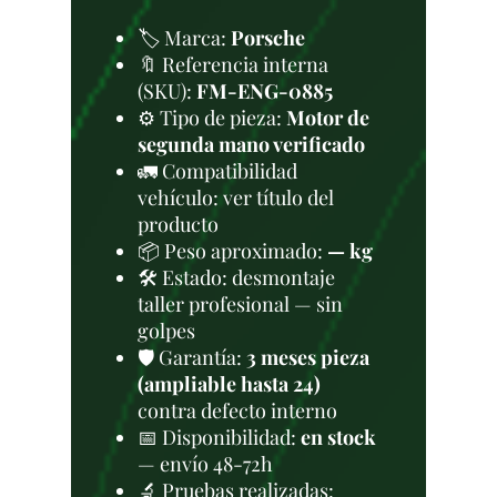
🏷️ Marca:
Porsche
🔖 Referencia interna
(SKU):
FM-ENG-0885
⚙️ Tipo de pieza:
Motor de
segunda mano verificado
🚛 Compatibilidad
vehículo: ver título del
producto
📦 Peso aproximado:
— kg
🛠 Estado: desmontaje
taller profesional — sin
golpes
🛡️ Garantía:
3 meses pieza
(ampliable hasta 24)
contra defecto interno
📅 Disponibilidad:
en stock
— envío 48-72h
🔬 Pruebas realizadas: