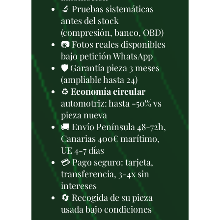
🔬 Pruebas sistemáticas
antes del stock
(compresión, banco, OBD)
📷 Fotos reales disponibles
bajo petición WhatsApp
🛡️ Garantía pieza 3 meses
(ampliable hasta 24)
♻️
Economía circular
automotriz: hasta -50% vs
pieza nueva
🚚 Envío Península 48-72h,
Canarias 400€ marítimo,
UE 4-7 días
💳 Pago seguro: tarjeta,
transferencia, 3-4x sin
intereses
🔄 Recogida de su pieza
usada bajo condiciones