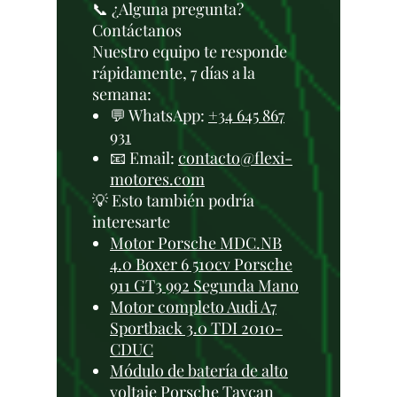
📞 ¿Alguna pregunta?
Contáctanos
Nuestro equipo te responde
rápidamente, 7 días a la
semana:
💬 WhatsApp:
+34 645 867
931
📧 Email:
contacto@flexi-
motores.com
💡 Esto también podría
interesarte
Motor Porsche MDC.NB
4.0 Boxer 6 510cv Porsche
911 GT3 992 Segunda Mano
Motor completo Audi A7
Sportback 3.0 TDI 2010-
CDUC
Módulo de batería de alto
voltaje Porsche Taycan