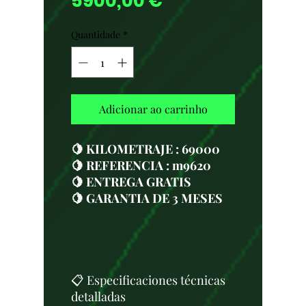
Preço
5900,00 €
Quantidade
*
Adicionar ao carrinho
🍋 KILOMETRAJE : 69000
🍋 REFERENCIA : m9620
🍋 ENTREGA GRATIS
🍋 GARANTIA DE 3 MESES
📋 Especificaciones técnicas
detalladas