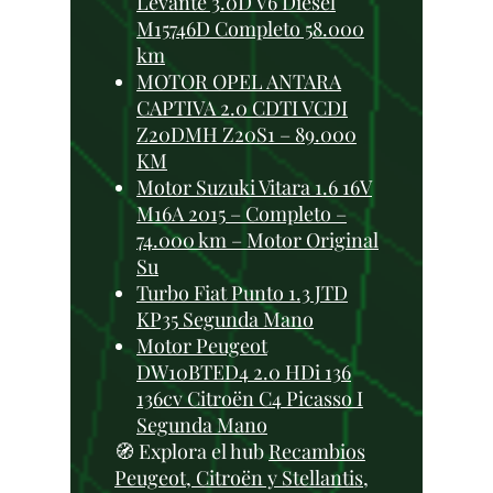
Levante 3.0D V6 Diesel
M15746D Completo 58.000
km
MOTOR OPEL ANTARA
CAPTIVA 2.0 CDTI VCDI
Z20DMH Z20S1 – 89.000
KM
Motor Suzuki Vitara 1.6 16V
M16A 2015 – Completo –
74.000 km – Motor Original
Su
Turbo Fiat Punto 1.3 JTD
KP35 Segunda Mano
Motor Peugeot
DW10BTED4 2.0 HDi 136
136cv Citroën C4 Picasso I
Segunda Mano
🧭 Explora el hub
Recambios
Peugeot, Citroën y Stellantis
,