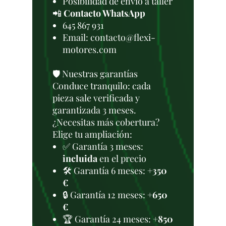
Posibilidad de envío a taller
📲
Contacto WhatsApp
645 867 931
Email: contacto@flexi-
motores.com
🛡️ Nuestras garantías
Conduce tranquilo: cada
pieza sale verificada y
garantizada 3 meses.
¿Necesitas más cobertura?
Elige tu ampliación:
✅ Garantía 3 meses:
incluida
en el precio
🛠️ Garantía 6 meses:
+350
€
🔒 Garantía 12 meses:
+650
€
🏆 Garantía 24 meses:
+850