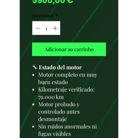
Preço
5900,00 €
Quantidade
*
Adicionar ao carrinho
🔧
Estado del motor
Motor completo en muy
buen estado
Kilometraje verificado:
79.000 km
Motor probado y
controlado antes
desmontaje
Sin ruidos anormales ni
fugas visibles