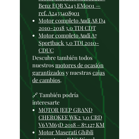
Benz EQB X243 EM001 —
ref. A2433408901
Motor completo Audi A8 D4
2010-2018 3.0 TDI CDT
Motor completo Audi A7
Sportback 3.0 TDI 2010-
CDUC
Descubre también todos
nuestros
motores de ocasión
garantizados
y nuestras
cajas
de cambios
.
🔗 También podría
interesarte
MOTOR JEEP GRAND
CHEROKEE WK2 3.0 CRD
V6 VM63D 2018 – 87.127 KM
Motor Maserati Ghibli