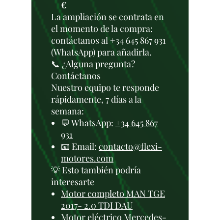
€
La ampliación se contrata en
el momento de la compra:
contáctanos al +34 645 867 931
(WhatsApp) para añadirla.
📞 ¿Alguna pregunta?
Contáctanos
Nuestro equipo te responde
rápidamente, 7 días a la
semana:
💬 WhatsApp:
+34 645 867
931
📧 Email:
contacto@flexi-
motores.com
💡 Esto también podría
interesarte
Motor completo MAN TGE
2017- 2.0 TDI DAU
Motor eléctrico Mercedes-