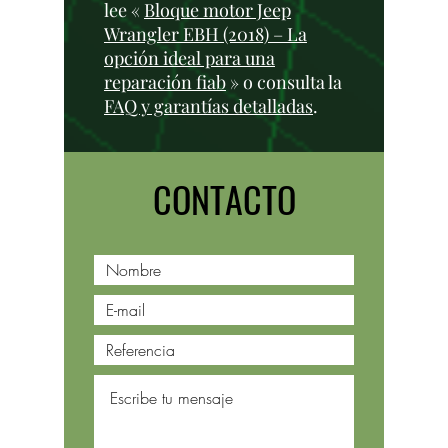
lee «
Bloque motor Jeep
Wrangler EBH (2018) – La
opción ideal para una
reparación fiab
» o consulta la
FAQ y garantías detalladas
.
CONTACTO