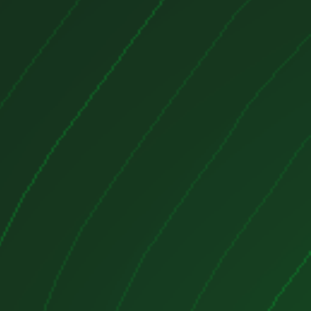
 alta calidad a precios imbatibles.
a en línea ofrece una amplia
estos para automóviles procedentes
les, lo que le permite restaurar o
o sin arruinarse.
ortancia crucial de contar con
óviles confiables para garantizar
ento de su vehículo. Es por eso que
s a proporcionar solo productos
iosamente inspeccionados para
imiento y durabilidad. En flexi-
ontrará una gama completa de
e cambio para diferentes modelos y
 ofreciendo una solución adaptada
específicas.
cido en nuestro sitio viene
 descripción detallada que incluye
a y especificaciones relevantes
omar una decisión informada.
 su disposición un servicio al
 y receptivo, listo para responder a