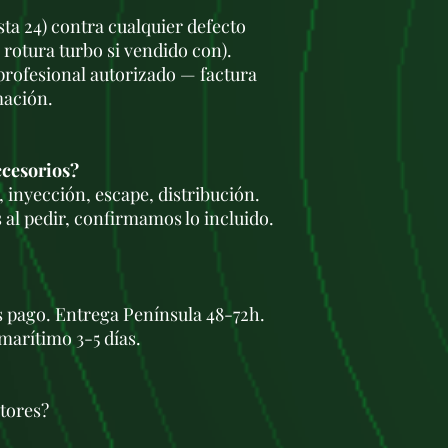
sta 24) contra cualquier defecto
 rotura turbo si vendido con).
 profesional autorizado — factura
mación.
ccesorios?
 inyección, escape, distribución.
 al pedir, confirmamos lo incluido.
s pago. Entrega Península 48-72h.
marítimo 3-5 días.
tores?