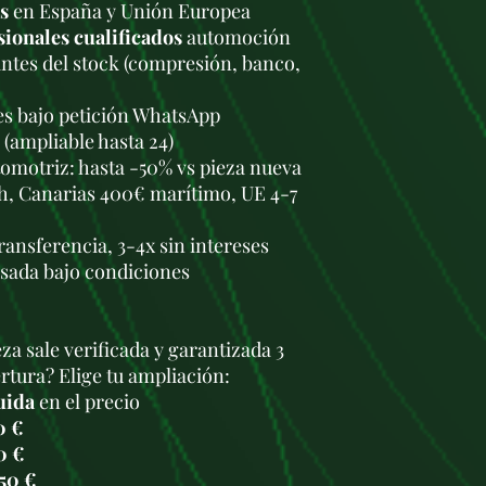
s
en España y Unión Europea
sionales cualificados
automoción
antes del stock (compresión, banco,
les bajo petición WhatsApp
 (ampliable hasta 24)
omotriz: hasta -50% vs pieza nueva
h, Canarias 400€ marítimo, UE 4-7
transferencia, 3-4x sin intereses
usada bajo condiciones
za sale verificada y garantizada 3
tura? Elige tu ampliación:
uida
en el precio
0 €
0 €
50 €