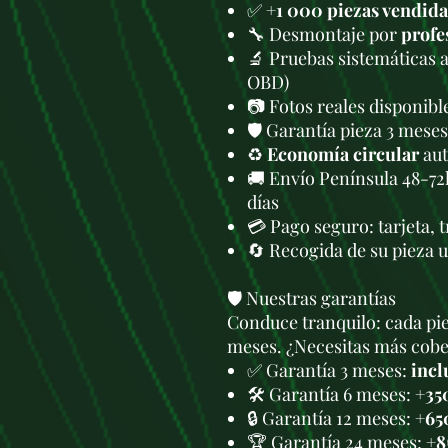
✅
+1 000 piezas vendida
🔧 Desmontaje por
profe
🔬 Pruebas sistemáticas 
OBD)
📷 Fotos reales disponib
🛡️ Garantía pieza 3 meses
♻️
Economía circular
aut
🚚 Envío Península 48-72
días
💳 Pago seguro: tarjeta, 
🔄 Recogida de su pieza 
🛡️ Nuestras garantías
Conduce tranquilo: cada pie
meses. ¿Necesitas más cober
✅ Garantía 3 meses:
incl
🛠️ Garantía 6 meses:
+35
🔒 Garantía 12 meses:
+65
🏆 Garantía 24 meses:
+8