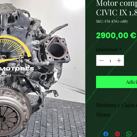
Motor com
CIVIC IX 1
SKU: FM-ENG-0887
2900,00 €
Quantidade
*
Adic
Motores y Cajas
Mano
Bienvenido a flex
para encontrar mo