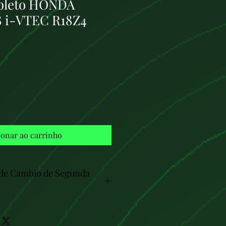
pleto HONDA
.8 i-VTEC R18Z4
Preço
ionar ao carrinho
 de Cambio de Segunda
i-motores.com, su destino confiable
tores y cajas de cambio de coches