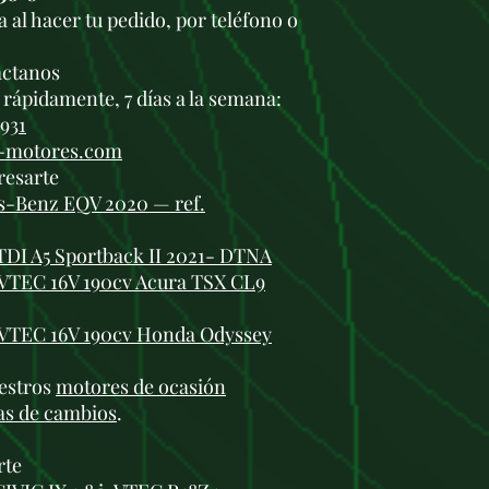
 al hacer tu pedido, por teléfono o
.
áctanos
rápidamente, 7 días a la semana:
 931
i-motores.com
resarte
s-Benz EQV 2020 — ref.
TDI A5 Sportback II 2021- DTNA
VTEC 16V 190cv Acura TSX CL9
-VTEC 16V 190cv Honda Odyssey
estros
motores de ocasión
as de cambios
.
rte