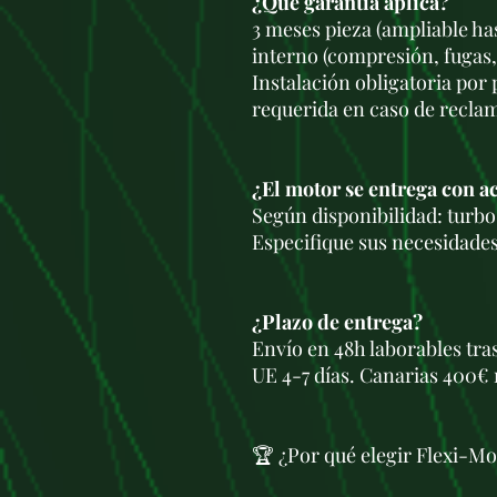
¿Qué garantía aplica?
3 meses pieza (ampliable ha
interno (compresión, fugas,
Instalación obligatoria por
requerida en caso de recla
¿El motor se entrega con a
Según disponibilidad: turbo,
Especifique sus necesidades
¿Plazo de entrega?
Envío en 48h laborables tra
UE 4-7 días. Canarias 400€ 
🏆 ¿Por qué elegir Flexi-Mo