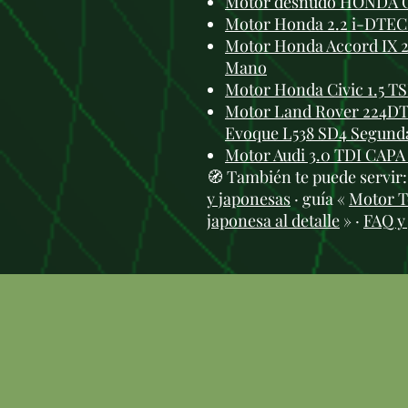
Motor desnudo HONDA CI
Motor Honda 2.2 i-DTEC
Motor Honda Accord IX 2
Mano
Motor Honda Civic 1.5 T
Motor Land Rover 224DT
Evoque L538 SD4 Segun
Motor Audi 3.0 TDI CAP
🧭 También te puede servir
y japonesas
· guía «
Motor To
japonesa al detalle
» ·
FAQ y 