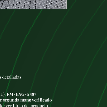
de segunda mano de
Nuestra plataform
selección de repu
de fuentes confiab
reparar su vehícul
Entendemos la imp
repuestos de autom
el buen funcionami
nos comprometemo
S
de calidad, minuc
garantizar su rend
motores.com, enc
motores y cajas d
marcas de coches,
a sus necesidades 
s detalladas
Cada artículo ofre
acompañado de una
información técnic
para ayudarlo a t
KU):
FM-ENG-0887
Además, ponemos a
e segunda mano verificado
cliente competente
o: ver título del producto