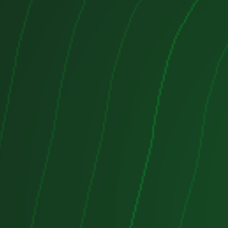
s y guiarlo a lo largo del proceso de
uscando un motor completo para
u coche o una caja de cambio para
o clásico, encontrará todo lo que
motores.com. Nuestro inventario se
temente con nuevos artículos,
 a una selección variada de
isfacer todas sus necesidades
 compromiso con la calidad y la
mbién ofrecemos precios
rtas especiales regulares para
r aún más en sus compras. ¡Explore
en línea hoy mismo y descubra por
tes confían en flexi-motores.com
des de repuestos automotrices!
 motor defectuoso o una caja de
 le impidan disfrutar plenamente
onfíe en flexi-motores.com para
uciones asequibles y confiables, y
ra con total tranquilidad