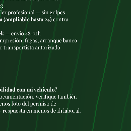
todas sus pregunta
kg
compra.
ler profesional — sin golpes
Ya sea que esté b
a (ampliable hasta 24)
contra
reemplazar el de s
restaurar un model
necesita en flexi-
ck
— envío 48-72h
actualiza constan
ompresión, fugas, arranque banco
brindándole acceso
r transportista autorizado
repuestos para sat
automotrices.
Además de nuestro
confiabilidad, ta
competitivos y ofe
ayudarlo a ahorra
nuestro catálogo 
bilidad con mi vehículo?
qué miles de clien
 documentación. Verifique también
para sus necesida
enos foto del permiso de
No permita que un
 respuesta en menos de 1h laboral.
cambio desgastada
de su vehículo. C
proporcionarle sol
vuelva a la carrete