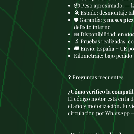
📦 Peso aproximado:
— 
🛠 Estado: desmontaje tal
🛡️ Garantía:
3 meses piez
defecto interno
📅 Disponibilidad:
en sto
🔬 Pruebas realizadas: c
🚚 Envío: España + UE po
Kilometraje: bajo pedido
❓ Preguntas frecuentes
¿Cómo verifico la compati
El código motor está en la
el año y motorización. Enví
circulación por WhatsApp —