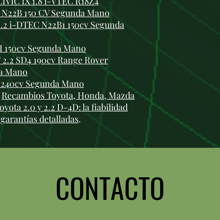
VIC IX 1.8 i-VTEC R18Z4
 N22B 150 CV Segunda Mano
.2 i-DTEC N22B1 150cv Segunda
SI 150cv Segunda Mano
 2.2 SD4 190cv Range Rover
da Mano
A 240cv Segunda Mano
:
Recambios Toyota, Honda, Mazda
yota 2.0 y 2.2 D-4D: la fiabilidad
garantías detalladas
.
CONTACTO