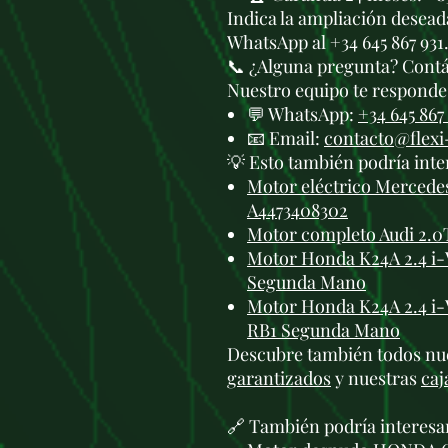
Indica la ampliación deseada
WhatsApp al +34 645 867 931
📞 ¿Alguna pregunta? Cont
Nuestro equipo te responde 
💬 WhatsApp:
+34 645 867
📧 Email:
contacto@flex
💡 Esto también podría inte
Motor eléctrico Mercede
A4473408302
Motor completo Audi 2.0
Motor Honda K24A 2.4 i-
Segunda Mano
Motor Honda K24A 2.4 i
RB1 Segunda Mano
Descubre también todos nu
garantizados
y nuestras
caj
🔗 También podría interesa