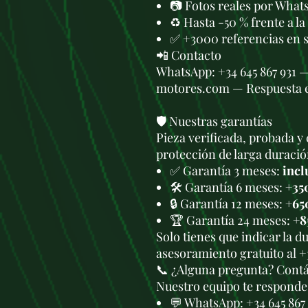
📷 Fotos reales por What
♻️ Hasta -50 % frente a l
✅ +3000 referencias en 
📲 Contacto
WhatsApp: +34 645 867 931 
motores.com — Respuesta 
🛡️ Nuestras garantías
Pieza verificada, probada y 
protección de larga duració
✅ Garantía 3 meses:
incl
🛠️ Garantía 6 meses:
+35
🔒 Garantía 12 meses:
+65
🏆 Garantía 24 meses:
+8
Solo tienes que indicar la 
asesoramiento gratuito al +
📞 ¿Alguna pregunta? Cont
Nuestro equipo te responde 
💬 WhatsApp:
+34 645 867