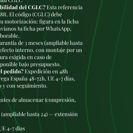
Audi CGLC
ibilidad del CGLC?
Esta referencia
5 8R. El código (CGLC) debe
u motorización: figura en la ficha
nvíanos tu ficha por WhatsApp,
aborable.
rantía de 3 meses (ampliable hasta
defecto interno, con montaje por un
tura exigida en caso de
sponible bajo presupuesto.
el pedido?
Expedición en 48h
trega España 48-72h, UE 4-7 días,
o y con seguimiento.
antes de almacenar (compresión,
s (ampliable hasta 24) — extensión
UE 4-7 días