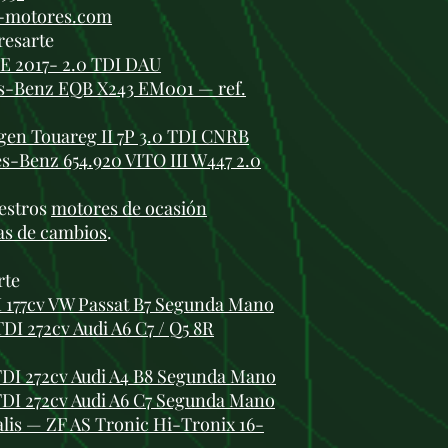
i-motores.com
resarte
 2017- 2.0 TDI DAU
es-Benz EQB X243 EM001 — ref.
en Touareg II 7P 3.0 TDI CNRB
-Benz 654.920 VITO III W447 2.0
estros
motores de ocasión
as de cambios
.
rte
 177cv VW Passat B7 Segunda Mano
DI 272cv Audi A6 C7 / Q5 8R
TDI 272cv Audi A4 B8 Segunda Mano
TDI 272cv Audi A6 C7 Segunda Mano
alis — ZF AS Tronic Hi-Tronix 16-