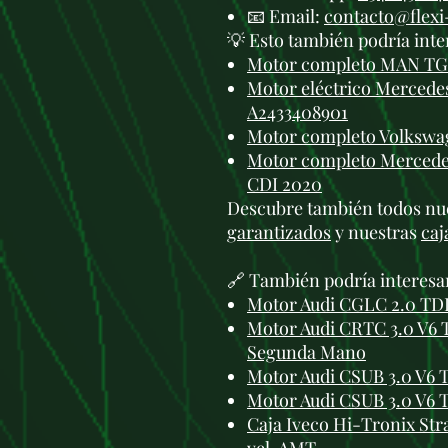
📧 Email:
contacto@flex
💡 Esto también podría inte
Motor completo MAN TGE
Motor eléctrico Merced
A2433408901
Motor completo Volkswag
Motor completo Mercedes
CDI 2020
Descubre también todos nu
garantizados
y nuestras
caj
🔗 También podría interesa
Motor Audi CGLC 2.0 TDI
Motor Audi CRTC 3.0 V6 T
Segunda Mano
Motor Audi CSUB 3.0 V6 
Motor Audi CSUB 3.0 V6 
Caja Iveco Hi-Tronix Str