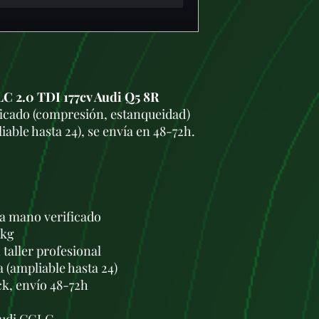
C 2.0 TDI 177cv Audi Q5 8R
ficado (compresión, estanqueidad)
able hasta 24), se envía en 48-72h.
a mano verificado
 kg
taller profesional
a (ampliable hasta 24)
ck, envío 48-72h