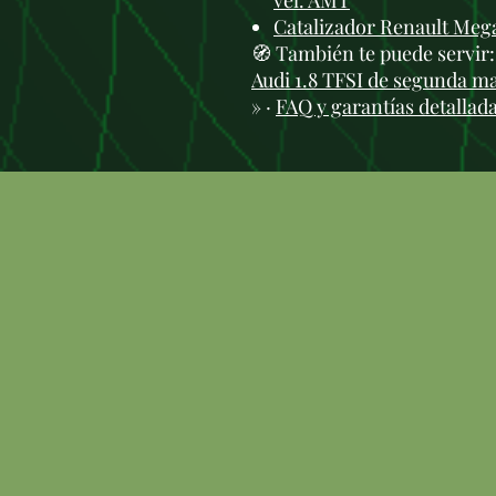
vel. AMT
Catalizador Renault Meg
🧭 También te puede servir
Audi 1.8 TFSI de segunda ma
» ·
FAQ y garantías detallad