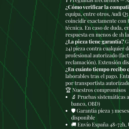
❓ Preguntas frecuentes — 
¿Cómo verificar la compat
equipa, entre otros, Audi Q
coincidir exactamente con t
técnica. En caso de duda, e
respuesta en menos de 1h l
¿La pieza tiene garantía?
Ga
24) pieza contra cualquier 
profesional autorizado (fac
reclamación). Extensión di
¿En cuánto tiempo recibo 
laborables tras el pago. En
por transportista autorizad
🏆 Nuestros compromisos
🔬 Pruebas sistemáticas 
banco, OBD)
🛡️ Garantía pieza 3 mese
disponible
🚚 Envío España 48-72h, 