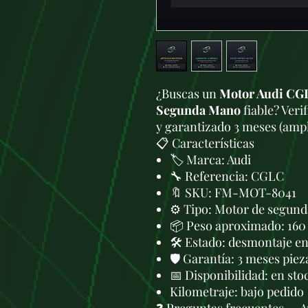
¿Buscas un
Motor Audi CGL
Segunda Mano
fiable? Veri
y garantizado 3 meses (ampli
📋 Características
🏷️ Marca: Audi
🔧 Referencia: CGLC
🔖 SKU: FM-MOT-8041
⚙️ Tipo: Motor de segund
📦 Peso aproximado: 160
🛠 Estado: desmontaje en 
🛡️ Garantía: 3 meses piez
📅 Disponibilidad: en sto
Kilometraje: bajo pedido