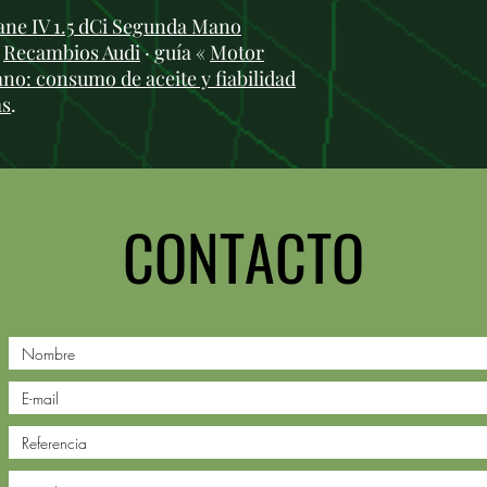
ane IV 1.5 dCi Segunda Mano
:
Recambios Audi
· guía «
Motor
no: consumo de aceite y fiabilidad
as
.
CONTACTO