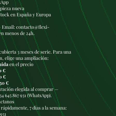
sApp
a pieza nueva
stock en España y Europa
— Email: contacto@flexi-
en menos de 24h.
cubierta 3 meses de serie. Para una
n, elige una ampliación:
uida
en el precio
0 €
0 €
50 €
duración elegida al comprar —
34 645 867 931 (WhatsApp).
áctanos
rápidamente, 7 días a la semana:
 931