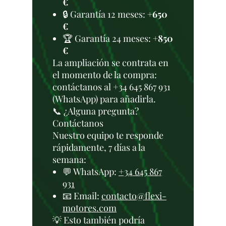
€
🔒 Garantía 12 meses:
+650
€
🏆 Garantía 24 meses:
+850
€
La ampliación se contrata en
el momento de la compra:
contáctanos al +34 645 867 931
(WhatsApp) para añadirla.
📞 ¿Alguna pregunta?
Contáctanos
Nuestro equipo te responde
rápidamente, 7 días a la
semana:
💬 WhatsApp:
+34 645 867
931
📧 Email:
contacto@flexi-
motores.com
💡 Esto también podría