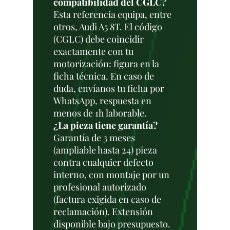
compatibilidad del CGLC?
Esta referencia equipa, entre
otros, Audi A5 8T. El código
(CGLC) debe coincidir
exactamente con tu
motorización: figura en la
ficha técnica. En caso de
duda, envíanos tu ficha por
WhatsApp, respuesta en
menos de 1h laborable.
¿La pieza tiene garantía?
Garantía de 3 meses
(ampliable hasta 24) pieza
contra cualquier defecto
interno, con montaje por un
profesional autorizado
(factura exigida en caso de
reclamación). Extensión
disponible bajo presupuesto.