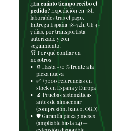
¿En cuánto tiempo recibo el
pedido?
Expedición en 48h
laborables tras el pago.
Entrega España 48-72h, UE 4-
7 días, por transportista
autorizado y con
seguimiento.
🏆 Por qué confiar en
nosotros
♻️ Hasta -50 % frente a la
pieza nueva
✅ +3000 referencias en
stock en España y Europa
🔬 Pruebas sistemáticas
antes de almacenar
(compresión, banco, OBD)
🛡️ Garantía pieza 3 meses
(ampliable hasta 24) —
extensión disponible