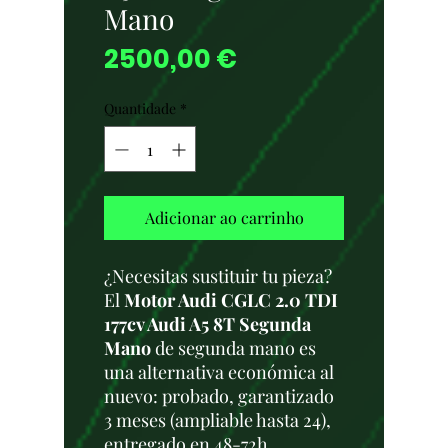
Mano
Preço
2500,00 €
Quantidade
*
Adicionar ao carrinho
¿Necesitas sustituir tu pieza?
El
Motor Audi CGLC 2.0 TDI
177cv Audi A5 8T Segunda
Mano
de segunda mano es
una alternativa económica al
nuevo: probado, garantizado
3 meses (ampliable hasta 24),
entregado en 48-72h.