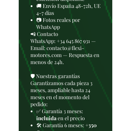
🚚 Envío España 48-72h, UE
4-7 días
📷 Fotos reales por
WhatsApp
📲 Contacto
WhatsApp: +34 645 867 931 —
Email: contacto@flexi-
motores.com — Respuesta en
menos de 24h.
🛡️ Nuestras garantías
Garantizamos cada pieza 3
meses, ampliable hasta 24
meses en el momento del
pedido:
✅ Garantía 3 meses:
incluida
en el precio
🛠️ Garantía 6 meses:
+350