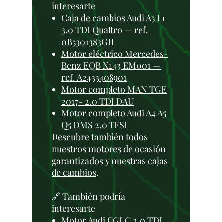
interesarte
Caja de cambios Audi A5 I 1
3.0 TDI Quattro — ref.
0B5301383GH
Motor eléctrico Mercedes-
Benz EQB X243 EM001 —
ref. A2433408901
Motor completo MAN TGE
2017- 2.0 TDI DAU
Motor completo Audi A4 A5
Q5 DMS 2.0 TFSI
Descubre también todos
nuestros
motores de ocasión
garantizados
y nuestras
cajas
de cambios
.
🔗 También podría
interesarte
Motor Audi CGLC 2.0 TDI