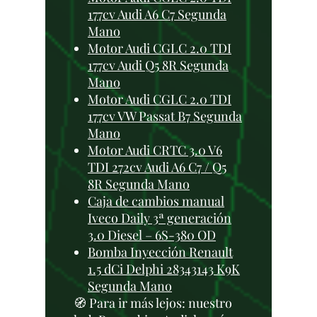
177cv Audi A6 C7 Segunda
Mano
Motor Audi CGLC 2.0 TDI
177cv Audi Q5 8R Segunda
Mano
Motor Audi CGLC 2.0 TDI
177cv VW Passat B7 Segunda
Mano
Motor Audi CRTC 3.0 V6
TDI 272cv Audi A6 C7 / Q5
8R Segunda Mano
Caja de cambios manual
Iveco Daily 3ª generación
3.0 Diesel – 6S-380 OD
Bomba Inyección Renault
1.5 dCi Delphi 28343143 K9K
Segunda Mano
🧭 Para ir más lejos: nuestro