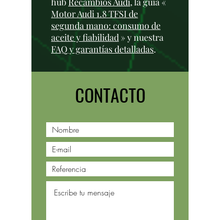
hub
Recambios Audi
, la guía «
Motor Audi 1.8 TFSI de
segunda mano: consumo de
aceite y fiabilidad
» y nuestra
FAQ y garantías detalladas
.
CONTACTO