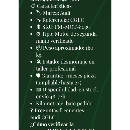
📋 Características
🏷️ Marca: Audi
🔧 Referencia: CGLC
🔖 SKU: FM-MOT-8039
⚙️ Tipo: Motor de segunda
mano verificado
📦 Peso aproximado: 160
kg
🛠 Estado: desmontaje en
taller profesional
🛡️ Garantía: 3 meses pieza
(ampliable hasta 24)
📅 Disponibilidad: en stock,
envío 48-72h
Kilometraje: bajo pedido
❓ Preguntas frecuentes —
Audi CGLC
¿Cómo verificar la