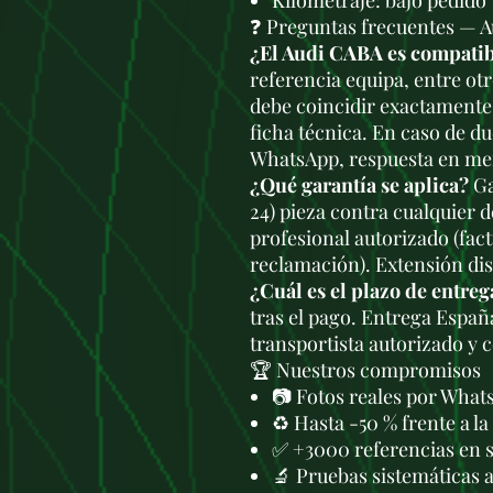
Kilometraje: bajo pedido
❓ Preguntas frecuentes — 
¿El Audi CABA es compatib
referencia equipa, entre otr
debe coincidir exactamente 
ficha técnica. En caso de du
WhatsApp, respuesta en men
¿Qué garantía se aplica?
Ga
24) pieza contra cualquier 
profesional autorizado (fac
reclamación). Extensión di
¿Cuál es el plazo de entreg
tras el pago. Entrega Españ
transportista autorizado y 
🏆 Nuestros compromisos
📷 Fotos reales por What
♻️ Hasta -50 % frente a l
✅ +3000 referencias en 
🔬 Pruebas sistemáticas 