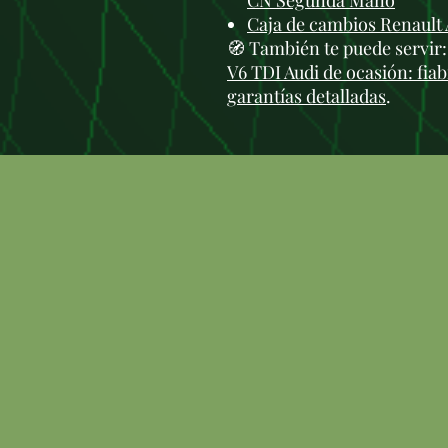
CN Segunda Mano
Caja de cambios Renault 
🧭 También te puede servir
V6 TDI Audi de ocasión: fiab
garantías detalladas
.