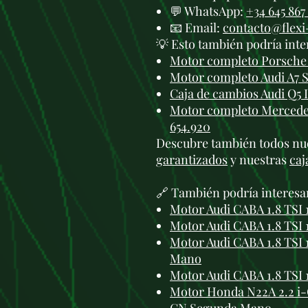
💬 WhatsApp:
+34 645 867
📧 Email:
contacto@flex
💡 Esto también podría inte
Motor completo Porsche 
Motor completo Audi A7 
Caja de cambios Audi Q5 
Motor completo Mercede
654.920
Descubre también todos nu
garantizados
y nuestras
caj
🔗 También podría interesa
Motor Audi CABA 1.8 TSI
Motor Audi CABA 1.8 TSI
Motor Audi CABA 1.8 TSI
Mano
Motor Audi CABA 1.8 TSI
Motor Honda N22A 2.2 i-