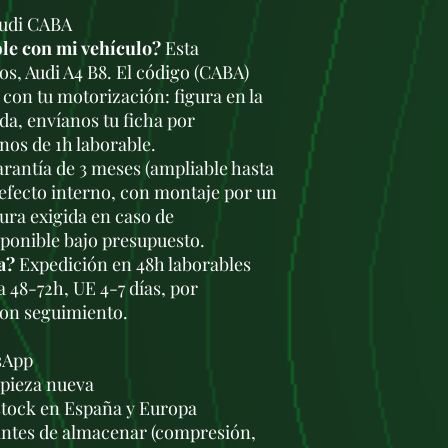
Audi CABA
le con mi vehículo?
Esta
os, Audi A4 B8. El código (CABA)
con tu motorización: figura en la
da, envíanos tu ficha por
os de 1h laborable.
rantía de 3 meses (ampliable hasta
defecto interno, con montaje por un
tura exigida en caso de
sponible bajo presupuesto.
a?
Expedición en 48h laborables
a 48-72h, UE 4-7 días, por
con seguimiento.
sApp
a pieza nueva
stock en España y Europa
antes de almacenar (compresión,