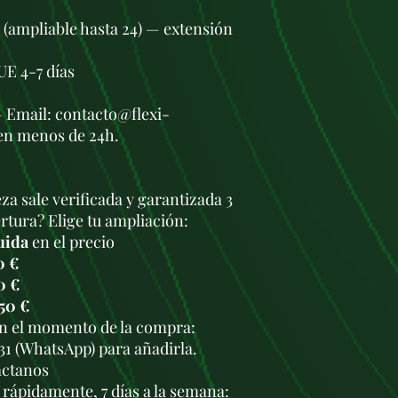
s (ampliable hasta 24) — extensión
UE 4-7 días
— Email: contacto@flexi-
en menos de 24h.
za sale verificada y garantizada 3
tura? Elige tu ampliación:
uida
en el precio
0 €
0 €
50 €
en el momento de la compra:
931 (WhatsApp) para añadirla.
áctanos
rápidamente, 7 días a la semana: