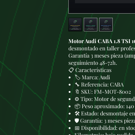
Motor Audi CABA 1.8 TSI 
desmontado en taller profes
Garantía 3 meses pieza (amp
seguimiento 48-72h.
📋 Características
🏷️ Marca: Audi
🔧 Referencia: CABA
🔖 SKU: FM-MOT-8002
⚙️ Tipo: Motor de segund
📦 Peso aproximado: 140
🛠 Estado: desmontaje en 
🛡️ Garantía: 3 meses piez
📅 Disponibilidad: en sto