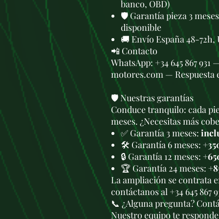
banco, OBD)
🛡️ Garantía pieza 3 mese
disponible
🚚 Envío España 48-72h, 
📲 Contacto
WhatsApp: +34 645 867 931 
motores.com — Respuesta 
🛡️ Nuestras garantías
Conduce tranquilo: cada pie
meses. ¿Necesitas más cober
✅ Garantía 3 meses:
incl
🛠️ Garantía 6 meses:
+35
🔒 Garantía 12 meses:
+65
🏆 Garantía 24 meses:
+8
La ampliación se contrata 
contáctanos al +34 645 867 
📞 ¿Alguna pregunta? Cont
Nuestro equipo te responde 