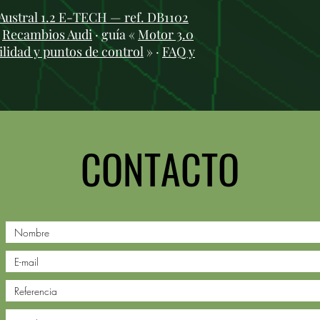
Austral 1.2 E-TECH — ref. DB1102
:
Recambios Audi
· guía «
Motor 3.0
ilidad y puntos de control
» ·
FAQ y
CONTACTO