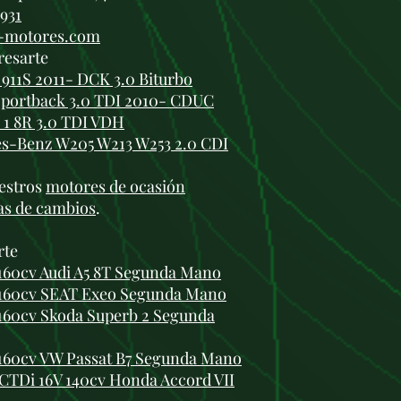
 931
i-motores.com
resarte
911S 2011- DCK 3.0 Biturbo
Sportback 3.0 TDI 2010- CDUC
I 1 8R 3.0 TDI VDH
s-Benz W205 W213 W253 2.0 CDI
estros
motores de ocasión
as de cambios
.
rte
 160cv Audi A5 8T Segunda Mano
 160cv SEAT Exeo Segunda Mano
 160cv Skoda Superb 2 Segunda
 160cv VW Passat B7 Segunda Mano
CTDi 16V 140cv Honda Accord VII