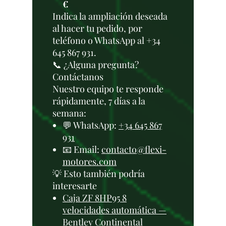
€
Indica la ampliación deseada
al hacer tu pedido, por
teléfono o WhatsApp al +34
645 867 931.
📞 ¿Alguna pregunta?
Contáctanos
Nuestro equipo te responde
rápidamente, 7 días a la
semana:
💬 WhatsApp:
+34 645 867
931
📧 Email:
contacto@flexi-
motores.com
💡 Esto también podría
interesarte
Caja ZF 8HP95 8
velocidades automática —
Bentley Continental