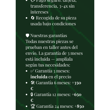
💳 Pago seguro: tarjeta,
transferencia, 3-4x sin
intereses
🔄 Recogida de su pieza
usada bajo condiciones
🛡️ Nuestras garantías
Todas nuestras piezas se
prueban en taller antes del
envío. La garantía de 3 meses
está incluida — amplíala
según tus necesidades:
✅ Garantía 3 meses:
incluida
en el precio
🛠️ Garantía 6 meses:
+350
€
🔒 Garantía 12 meses:
+650
€
🏆 Garantía 24 meses:
+850