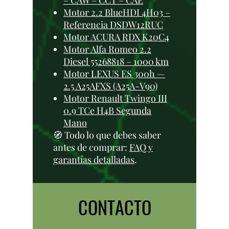
– CAW – CCT – CAE
Motor 2.2 BlueHDI 4H03 –
Referencia DSDW12RUC
Motor ACURA RDX K20C4
Motor Alfa Romeo 2.2
Diesel 55268818 – 1000 km
Motor LEXUS ES 300h —
2.5 A25AFXS (A25A-V90)
Motor Renault Twingo III
0.9 TCe H4B Segunda
Mano
🧭 Todo lo que debes saber
antes de comprar:
FAQ y
garantías detalladas
.
CONTACTO