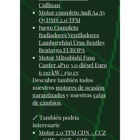
Cullinan
Motor completo Audi A4 A5
Q5 DMS 2.0 TFSI
Juego Completo
Radiadores Ventiladores
Lamborghini Urus Bentley
Bentayga EUROPA
Motor Mitsubishi Fuso
Canter 4P10 3.0 diésel Euro
6 110 kW / 150 cv
Descubre también todos
nuestros
motores de ocasión
garantizados
y nuestras
cajas
de cambios
.
🔗 También podría
interesarte
Motor 2.0 TFSI CDN – CCZ