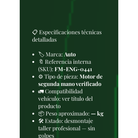
📋 Especificaciones técnicas
detalladas
🏷️ Marca:
Auto
🔖 Referencia interna
(SKU):
FM-ENG-0441
⚙️ Tipo de pieza:
Motor de
segunda mano verificado
🚛 Compatibilidad
vehículo: ver título del
producto
📦 Peso aproximado:
— kg
🛠 Estado: desmontaje
taller profesional — sin
golpes