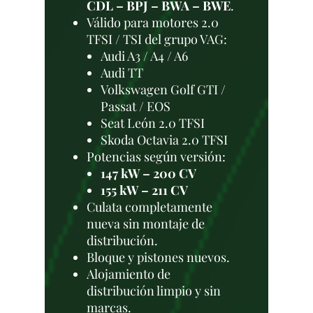
CDL – BPJ – BWA – BWE
.
Válido para motores 2.0
TFSI / TSI del grupo VAG:
Audi A3 / A4 / A6
Audi TT
Volkswagen Golf GTI /
Passat / EOS
Seat León 2.0 TFSI
Skoda Octavia 2.0 TFSI
Potencias según versión:
147 kW – 200 CV
155 kW – 211 CV
Culata completamente
nueva sin montaje de
distribución.
Bloque y pistones nuevos.
Alojamiento de
distribución limpio y sin
marcas.