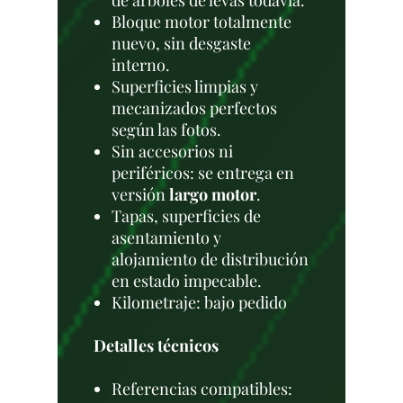
de árboles de levas todavía.
Bloque motor totalmente
nuevo, sin desgaste
interno.
Superficies limpias y
mecanizados perfectos
según las fotos.
Sin accesorios ni
periféricos: se entrega en
versión
largo motor
.
Tapas, superficies de
asentamiento y
alojamiento de distribución
en estado impecable.
Kilometraje: bajo pedido
Detalles técnicos
Referencias compatibles: