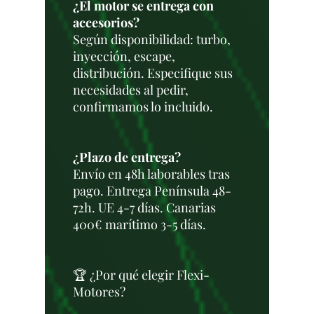
¿El motor se entrega con
accesorios?
Según disponibilidad: turbo,
inyección, escape,
distribución. Especifique sus
necesidades al pedir,
confirmamos lo incluido.
¿Plazo de entrega?
Envío en 48h laborables tras
pago. Entrega Península 48-
72h. UE 4-7 días. Canarias
400€ marítimo 3-5 días.
🏆 ¿Por qué elegir Flexi-
Motores?