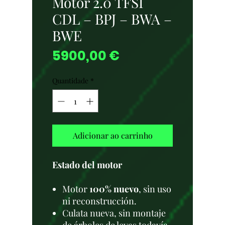
Motor 2.0 TFSI
CDL – BPJ – BWA –
BWE
Preço
5900,00 €
Quantidade
*
Adicionar ao carrinho
Estado del motor
Motor
100% nuevo
, sin uso
ni reconstrucción.
Culata nueva, sin montaje