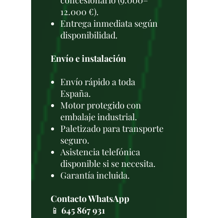
concesionario (9.000–
12.000 €).
Entrega inmediata según
disponibilidad.
Envío e instalación
Envío rápido a toda
España.
Motor protegido con
embalaje industrial.
Paletizado para transporte
seguro.
Asistencia telefónica
disponible si se necesita.
Garantía incluida.
Contacto WhatsApp
📱
645 867 931