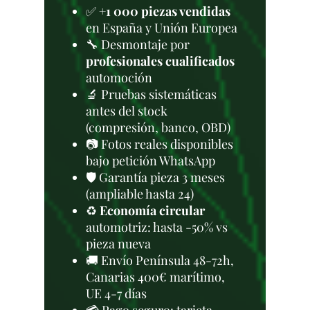
✅
+1 000 piezas vendidas
en España y Unión Europea
🔧 Desmontaje por
profesionales cualificados
automoción
🔬 Pruebas sistemáticas
antes del stock
(compresión, banco, OBD)
📷 Fotos reales disponibles
bajo petición WhatsApp
🛡️ Garantía pieza 3 meses
(ampliable hasta 24)
♻️
Economía circular
automotriz: hasta -50% vs
pieza nueva
🚚 Envío Península 48-72h,
Canarias 400€ marítimo,
UE 4-7 días