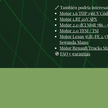
🔗 También podría interesa
Motor 1.6 THP 156CV Cód
Motor 1.8T 20V APX
Motor 2.0 dCi M9R 786 –
Motor 2.0 TFSI / TSI
Motor Lexus 5GR-FE 2.5 
Segunda Mano
Motor Renault Trucks M
🧭
FAQ y garantías