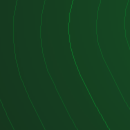
0-100.000 km
, causando fallos de
s.
 catalizador:
Con los años, pueden
el consumo y las emisiones.
ribución y bomba de agua:
Se debe
000 - 120.000 km
, ya que una
ar graves daños al motor.
eratura del refrigerante:
Puede
lecturas erróneas en la ECU,
la aire-combustible.
recomendado
ambio cada
10.000 - 15.000 km
-40 sintético
).
cada
40.000 - 60.000 km
(NGK o
as).
endido:
Revisar cada
80.000 -
ibución y bomba de agua:
Cambio
0.000 km
.
rante:
Cambio cada
4-5 años
.
 filtro de combustible:
Cambio cada