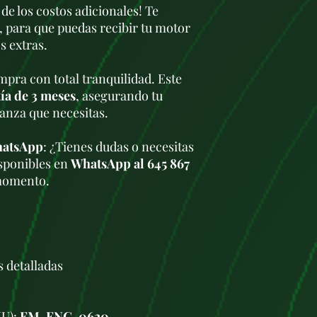
 de los costos adicionales! Te
un uso diario sin 
Especificaciones 
, para que puedas recibir tu motor
Código de motor:
s extras.
Tipo de motor:
Ga
válvulas (2 por cil
pra con total tranquilidad. Este
Cilindrada:
1.595 c
ía de 3 meses
, asegurando tu
Potencia máxima
ianza que necesitas.
Par máximo:
148
Distribución:
SOHC
cabeza), 8 válvula
hatsApp
: ¿Tienes dudas o necesitas
Alimentación:
Iny
sponibles en
WhatsApp al 645 867
ME7.5.20)
momento.
Relación de comp
Normativa de emi
Sistema de distri
(debe cambiarse 
Prestaciones y c
Aceleración 0-10
s detalladas
dependiendo del m
Velocidad máxima
Consumo urbano
KU):
FM-ENG-0620