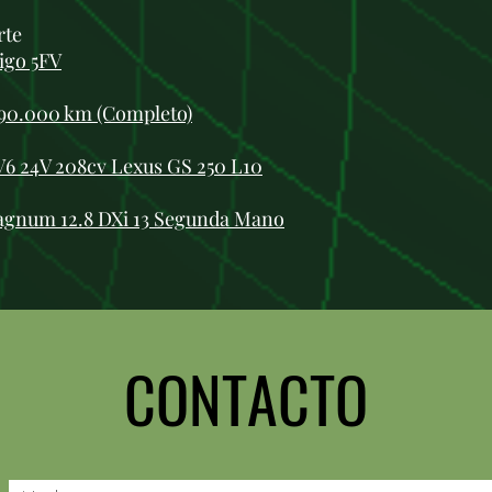
rte
igo 5FV
 90.000 km (Completo)
V6 24V 208cv Lexus GS 250 L10
agnum 12.8 DXi 13 Segunda Mano
CONTACTO