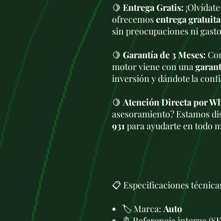
🍋
Entrega Gratis:
¡Olvídate
ofrecemos
entrega gratuita
sin preocupaciones ni gasto
🍋
Garantía de 3 Meses:
Com
motor viene con una
garant
inversión y dándote la conf
🍋
Atención Directa por W
asesoramiento? Estamos di
931
para ayudarte en todo 
📋 Especificaciones técnica
🏷️ Marca:
Auto
🔖 Referencia interna (S