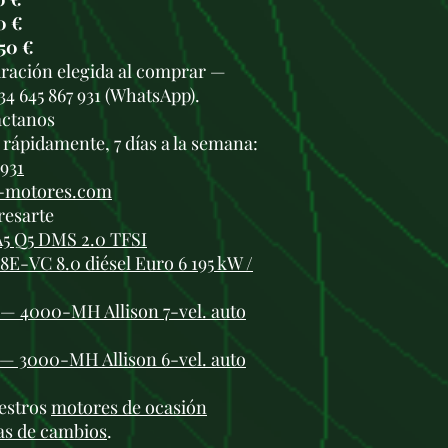
0 €
50 €
duración elegida al comprar —
34 645 867 931 (WhatsApp).
áctanos
rápidamente, 7 días a la semana:
 931
i-motores.com
resarte
A5 Q5 DMS 2.0 TFSI
8E-VC 8.0 diésel Euro 6 195 kW /
0 — 4000-MH Allison 7-vel. auto
0 — 3000-MH Allison 6-vel. auto
estros
motores de ocasión
as de cambios
.