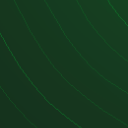
eno (sonda lambda):
Revisar cada
ejoras
ideal para potenciación
, ya que es
e una relación de compresión alta,
mejoras. Sin embargo, algunas
:
n Stage 1:
Puede subir a
110-115 CV
,
ambios en la aceleración.
admisión y escape:
Un sistema de
 un filtro de alto flujo pueden
ta del motor.
:
Muchos optan por cambiar a un
 CV)
o un
2.0 TFSI (200 CV+).
s un motor confiable, de bajo
deal para uso urbano. No es el más
ficiente, pero su durabilidad y
ación lo hacen una opción popular.