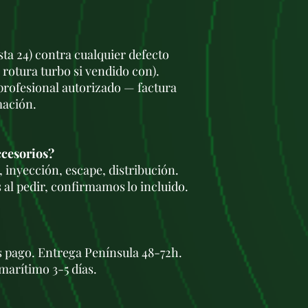
fallar cada
80.00
encendido y tirone
🔧
Sonda lambda y
sta 24) contra cualquier defecto
fallar, afectando 
 rotura turbo si vendido con).
🔧
Correa de dist
 profesional autorizado — factura
cambiar cada
90.
rotura puede caus
mación.
🔧
Sensor de temp
fallar y provocar 
afectando la mezc
ccesorios?
Mantenimiento 
 inyección, escape, distribución.
✅
Aceite y filtro:
C
 al pedir, confirmamos lo incluido.
(usar
5W-40 o 10W
✅
Bujías:
Cambio 
Bosch recomendad
✅
Bobinas de enc
100.000 km
.
s pago. Entrega Península 48-72h.
✅
Correa de distr
marítimo 3-5 días.
cada
90.000 - 12
✅
Líquido refrige
✅
Filtro de aire y