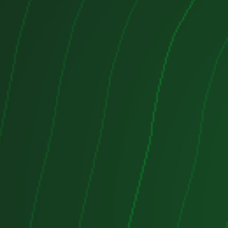
tera:
6-7 L/100 km
7-8 L/100 km
acción
anual de 5 velocidades (02K o 02R)
utomática Tiptronic de 6
en algunas versiones
ra (FWD)
blemas comunes
llo y fiable:
Su diseño de
8
 y fácil de mantener.
to en ciudad:
Aunque no es un
s suficiente para un uso normal y
s que los motores FSI:
A
 FSI, este motor
no sufre
arbonilla
en las válvulas, ya que la
punto (MPI).
ite:
Puede aumentar con el
ente en motores con más de
ecomienda revisar el nivel
ndido y cables de bujía:
Suelen