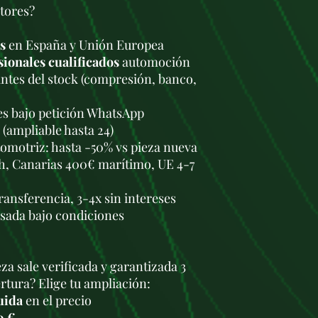
tores?
30.000 km
.
✅
Sensor de oxíg
100.000 km
.
s
en España y Unión Europea
Potenciación y m
sionales cualificados
automoción
Este motor
no es 
antes del stock (compresión, banco,
atmosférico y tien
lo que limita las 
les bajo petición WhatsApp
opciones incluyen
 (ampliable hasta 24)
🔥
Reprogramació
pero sin grandes c
omotriz: hasta -50% vs pieza nueva
🔥
Colectores de 
h, Canarias 400€ marítimo, UE 4-7
escape deportivo y
mejorar la respues
transferencia, 3-4x sin intereses
🔥
Swap de motor
usada bajo condiciones
1.8T 20V (150-180
Conclusión
El motor
1.6 BSE
e
mantenimiento y i
za sale verificada y garantizada 3
potente ni el más e
tura? Elige tu ampliación:
facilidad de repar
uida
en el precio
0 €