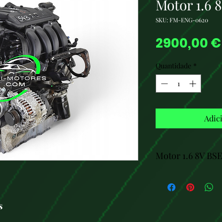
Motor 1.6 
SKU: FM-ENG-0620
2900,00 €
Quantidade
*
Adic
Motor 1.6 8V BS
El motor
1.6 8V B
gasolina utilizado 
en otros modelos 
s
SEAT León II, SEA
Passat B6
. Es un 