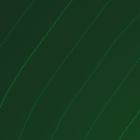
grandes pretensiones deportivas.
técnicas
BSE
solina, 4 cilindros en línea, 8
indro)
m³ (1.6 litros)
:
102 CV (75 kW) a 5.600 rpm
 Nm a 3.800 rpm
 (un solo árbol de levas en
s
ección multipunto (MPI, Bosch
resión:
10.5:1
siones:
Euro 4
bución:
Correa de distribución
cada
90.000 - 120.000 km
)
onsumo
0 km/h:
11-12 segundos
,
odelo y transmisión
:
180-190 km/h
:
8-9 L/100 km