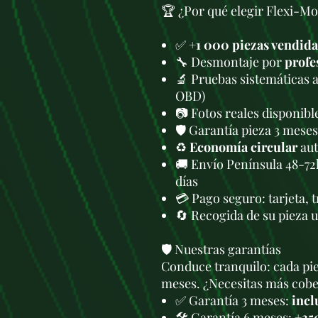
🏆 ¿Por qué elegir Flexi-Mo
✅
+1 000 piezas vendida
🔧 Desmontaje por
profe
🔬 Pruebas sistemáticas 
OBD)
📷 Fotos reales disponib
🛡️ Garantía pieza 3 meses
♻️
Economía circular
aut
🚚 Envío Península 48-72
días
💳 Pago seguro: tarjeta, 
🔄 Recogida de su pieza 
🛡️ Nuestras garantías
Conduce tranquilo: cada pie
meses. ¿Necesitas más cober
✅ Garantía 3 meses:
incl
🛠️ Garantía 6 meses:
+35