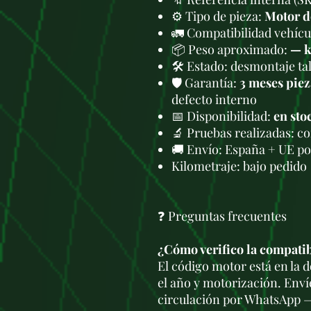
⚙️ Tipo de pieza:
Motor d
🚛 Compatibilidad vehícul
📦 Peso aproximado:
— 
🛠 Estado: desmontaje tal
🛡️ Garantía:
3 meses piez
defecto interno
📅 Disponibilidad:
en sto
🔬 Pruebas realizadas: c
🚚 Envío: España + UE po
Kilometraje: bajo pedido
❓ Preguntas frecuentes
¿Cómo verifico la compati
El código motor está en la
el año y motorización. Enví
circulación por WhatsApp —