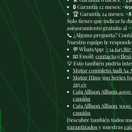
🔒 Garantía 12 meses:
+65
🏆 Garantía 24 meses:
+8
Solo tienes que indicar la 
asesoramiento gratuito al +
📞 ¿Alguna pregunta? Cont
Nuestro equipo te responde 
💬 WhatsApp:
+34 645 867
📧 Email:
contacto@flex
💡 Esto también podría inte
Motor completo Audi A4 
Motor Hino 500 Series J0
265 cv
Caja Allison Allison 400
camión
Caja Allison Allison 300
camión
Descubre también todos nu
garantizados
y nuestras
caj