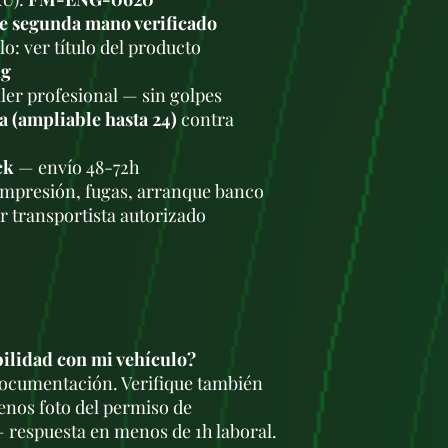
Consumo en carre
e segunda mano verificado
Consumo mixto:
o: ver título del producto
Transmisión y tr
kg
Caja de cambios m
Caja de cambios a
ler profesional — sin golpes
velocidades (09G)
a (ampliable hasta 24)
contra
Tracción delante
Fiabilidad y pro
ck
— envío 48-72h
✔
Motor muy senci
ompresión, fugas, arranque banco
válvulas
es robusto
r transportista autorizado
✔
Buen rendimien
motor deportivo, e
viajes cortos.
✔
Menos problema
diferencia del 1.6
acumulación de c
inyección es multi
bilidad con mi vehículo?
🔧
Consumo de ace
 documentación. Verifique también
tiempo, especialm
enos foto del permiso de
150.000 km
. Se r
regularmente.
 respuesta en menos de 1h laboral.
🔧
Bobinas de ence