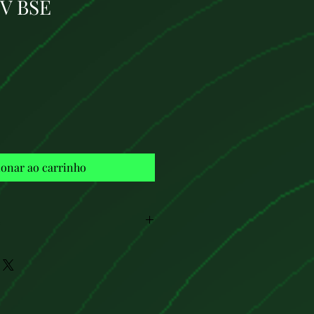
8V BSE
Preço
ionar ao carrinho
E
SE
es un motor atmosférico de
en el
Volkswagen Golf V
, así como
del Grupo VAG, como el
Audi A3 8P,
T Altea, Skoda Octavia II y VW
motor sencillo y fiable, pensado para