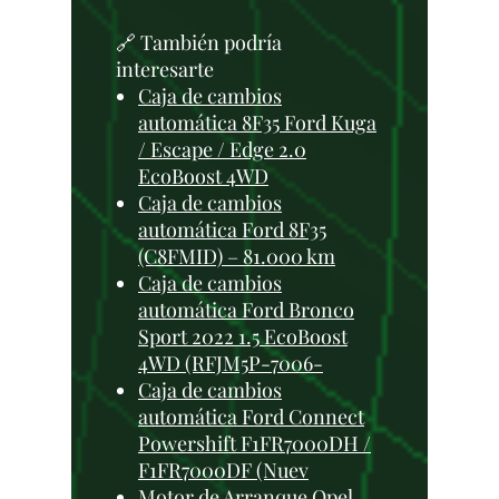
🔗 También podría
interesarte
Caja de cambios
automática 8F35 Ford Kuga
/ Escape / Edge 2.0
EcoBoost 4WD
Caja de cambios
automática Ford 8F35
(C8FMID) – 81.000 km
Caja de cambios
automática Ford Bronco
Sport 2022 1.5 EcoBoost
4WD (RFJM5P-7006-
Caja de cambios
automática Ford Connect
Powershift F1FR7000DH /
F1FR7000DF (Nuev
Motor de Arranque Opel