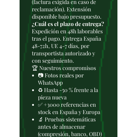
(factura exigida en caso de
reclamación). Extensión
disponible bajo presupuesto.
¿Cuál es el plazo de entrega?
Expedición en 48h laborables
tras el pago. Entrega España
48-72h, UE 4-7 días, por
transportista autorizado y
con seguimiento.
🏆 Nuestros compromisos
📷 Fotos reales por
WhatsApp
♻️ Hasta -50 % frente a la
pieza nueva
✅ +3000 referencias en
stock en España y Europa
🔬 Pruebas sistemáticas
antes de almacenar
(compresión, banco, OBD)