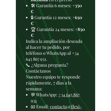
🛠️ Garantía 6 meses:
+350
€
🔒 Garantía 12 meses:
+650
€
🏆 Garantía 24 meses:
+850
€
Indica la ampliación deseada
al hacer tu pedido, por
teléfono o WhatsApp al +34
645 867 931.
📞 ¿Alguna pregunta?
Contáctanos
Nuestro equipo te responde
rápidamente, 7 días a la
semana:
💬 WhatsApp:
+34 645 867
931
📧 Email:
contacto@flexi-