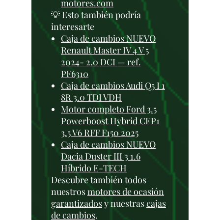
motores.com
💡 Esto también podría
interesarte
Caja de cambios NUEVO
Renault Master IV 4 V 5
2024- 2.0 DCI — ref.
PF6310
Caja de cambios Audi Q5 I 1
8R 3.0 TDI VDH
Motor completo Ford 3.5
Powerboost Hybrid CEP1
3.5 V6 RFF F150 2025
Caja de cambios NUEVO
Dacia Duster III 3 1.6
Híbrido E-TECH
Descubre también todos
nuestros
motores de ocasión
garantizados
y nuestras
cajas
de cambios
.