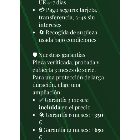
UE 4-7 días
💳 Pago seguro: tarjeta,
transferencia, 3-4x sin
intereses
🔄 Recogida de su pieza
usada bajo condiciones
🛡️ Nuestras garantías
Pieza verificada, probada y
cubierta 3 meses de serie.
Para una protección de larga
duración, elige una
ampliación:
✅ Garantía 3 meses:
incluida
en el precio
🛠️ Garantía 6 meses:
+350
€
🔒 Garantía 12 meses:
+650
€