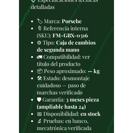
detalladas
🏷️ Marca:
Porsche
🔖 Referencia interna
(SKU):
FM-GBX-0316
⚙️ Tipo:
Caja de cambios
de segunda mano
🚛 Compatibilidad: ver
título del producto
📦 Peso aproximado:
— kg
🛠 Estado: desmontaje
cuidadoso — paso de
marchas verificado
🛡️ Garantía:
3 meses pieza
(ampliable hasta 24)
📅 Disponibilidad:
en stock
🔬 Pruebas: en banco,
mecatrónica verificada