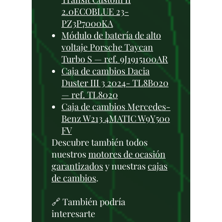
2.0ECOBLUE 23-
PZ3P7000KA
Módulo de batería de alto
voltaje Porsche Taycan
Turbo S — ref. 9J1915100AR
Caja de cambios Dacia
Duster III 3 2024- TL8B020
— ref. TL8020
Caja de cambios Mercedes-
Benz W213 4MATIC W9Y500
FV
Descubre también todos
nuestros
motores de ocasión
garantizados
y nuestras
cajas
de cambios
.
🔗 También podría
interesarte