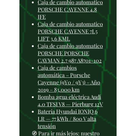
Caja de cambio automatico
PORSCHE CAYENNE 4.8
JFE
Caja de cambio automatico
PORSCHE CAYENNE 7L5
LIFT 3.6 KML
Caja de cambio automatico
PORSCHE PORSCHE
CAYMAN 2.7 987 A8701-102
Caja de cambios
automática – Porsche
Cayenne (9Y0 / 9Y3) – Año
2019 – 83.000 km
Bomba agua eléctrica Audi
4.0 TFSI V8 — Pierburg 12V
Batería Hyundai IONIQ 6
LR — 77 kWh / 800 V alta
tensión
🧭 Para ir más lejos: nuestro