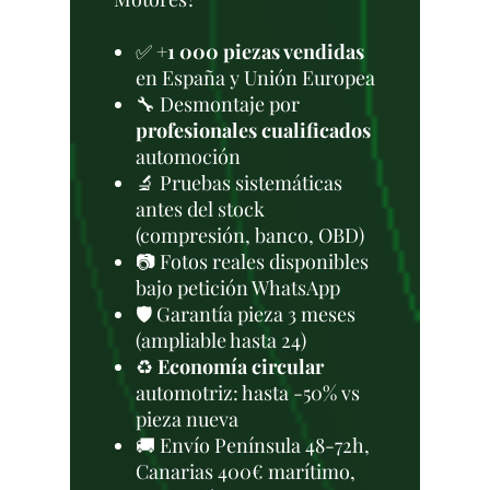
✅
+1 000 piezas vendidas
en España y Unión Europea
🔧 Desmontaje por
profesionales cualificados
automoción
🔬 Pruebas sistemáticas
antes del stock
(compresión, banco, OBD)
📷 Fotos reales disponibles
bajo petición WhatsApp
🛡️ Garantía pieza 3 meses
(ampliable hasta 24)
♻️
Economía circular
automotriz: hasta -50% vs
pieza nueva
🚚 Envío Península 48-72h,
Canarias 400€ marítimo,