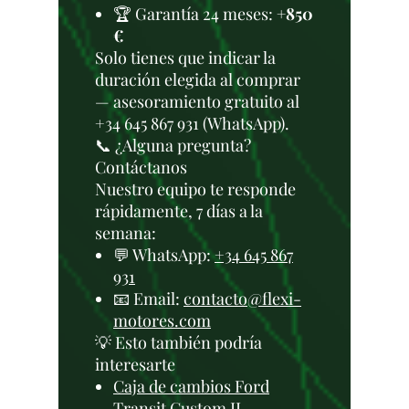
🏆 Garantía 24 meses:
+850
€
Solo tienes que indicar la
duración elegida al comprar
— asesoramiento gratuito al
+34 645 867 931 (WhatsApp).
📞 ¿Alguna pregunta?
Contáctanos
Nuestro equipo te responde
rápidamente, 7 días a la
semana:
💬 WhatsApp:
+34 645 867
931
📧 Email:
contacto@flexi-
motores.com
💡 Esto también podría
interesarte
Caja de cambios Ford
Transit Custom II