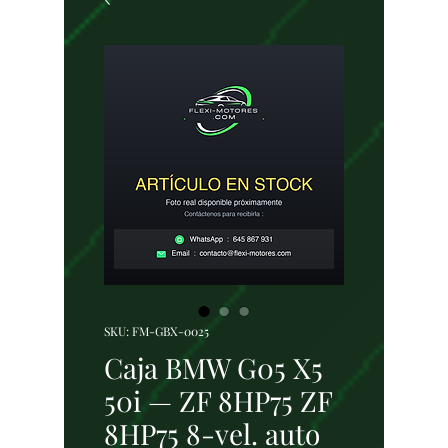
SKU: FM-GBX-0025
Caja BMW G05 X5
50i — ZF 8HP75 ZF
8HP75 8-vel. auto