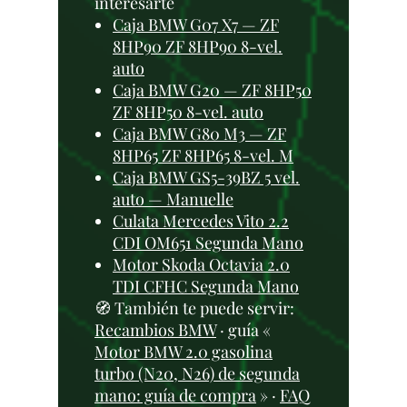
interesarte
Caja BMW G07 X7 — ZF
8HP90 ZF 8HP90 8-vel.
auto
Caja BMW G20 — ZF 8HP50
ZF 8HP50 8-vel. auto
Caja BMW G80 M3 — ZF
8HP65 ZF 8HP65 8-vel. M
Caja BMW GS5-39BZ 5 vel.
auto — Manuelle
Culata Mercedes Vito 2.2
CDI OM651 Segunda Mano
Motor Skoda Octavia 2.0
TDI CFHC Segunda Mano
🧭 También te puede servir:
Recambios BMW
· guía «
Motor BMW 2.0 gasolina
turbo (N20, N26) de segunda
mano: guía de compra
» ·
FAQ