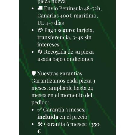
pieza nueva
🚚 Envío Península 48-72h,
Canarias 400€ marítimo,
UE 4-7 días
💳 Pago seguro: tarjeta,
transferencia, 3-4x sin
intereses
🔄 Recogida de su pieza
usada bajo condiciones
🛡️ Nuestras garantías
Garantizamos cada pieza 3
meses, ampliable hasta 24
meses en el momento del
pedido:
✅ Garantía 3 meses:
incluida
en el precio
🛠️ Garantía 6 meses:
+350
€