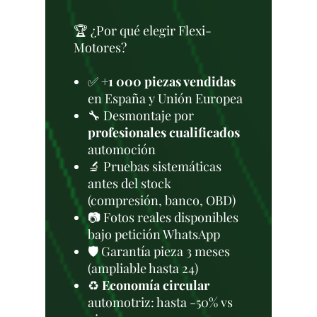
🏆 ¿Por qué elegir Flexi-
Motores?
✅
+1 000 piezas vendidas
en España y Unión Europea
🔧 Desmontaje por
profesionales cualificados
automoción
🔬 Pruebas sistemáticas
antes del stock
(compresión, banco, OBD)
📷 Fotos reales disponibles
bajo petición WhatsApp
🛡️ Garantía pieza 3 meses
(ampliable hasta 24)
♻️
Economía circular
automotriz: hasta -50% vs