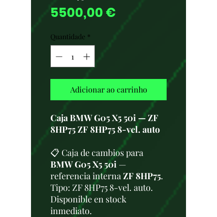
Preço
5500,00 €
Quantidade
*
Adicionar ao carrinho
Caja BMW G05 X5 50i — ZF
8HP75 ZF 8HP75 8-vel. auto
📋 Caja de cambios para
BMW G05 X5 50i
—
referencia interna
ZF 8HP75
.
Tipo: ZF 8HP75 8-vel. auto.
Disponible en stock
inmediato.