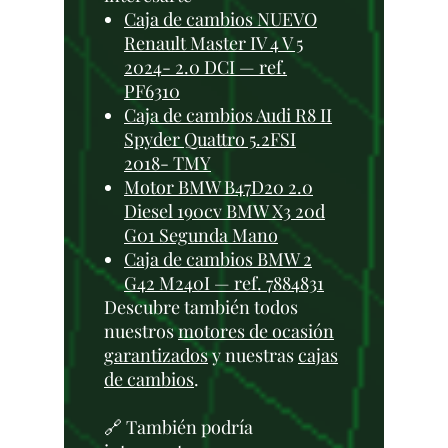
Caja de cambios NUEVO
Renault Master IV 4 V 5
2024- 2.0 DCI — ref.
PF6310
Caja de cambios Audi R8 II
Spyder Quattro 5.2FSI
2018- TMY
Motor BMW B47D20 2.0
Diesel 190cv BMW X3 20d
G01 Segunda Mano
Caja de cambios BMW 2
G42 M240I — ref. 7884831
Descubre también todos
nuestros
motores de ocasión
garantizados
y nuestras
cajas
de cambios
.
🔗 También podría