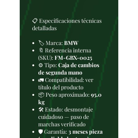
📋 Especificaciones técnicas
detalladas
🏷️ Marca:
BMW
🔖 Referencia interna
(SKU):
FM-GBX-0025
⚙️ Tipo:
Caja de cambios
de segunda mano
🚛 Compatibilidad: ver
título del producto
📦 Peso aproximado:
95.0
kg
🛠 Estado: desmontaje
cuidadoso — paso de
marchas verificado
🛡️ Garantía:
3 meses pieza