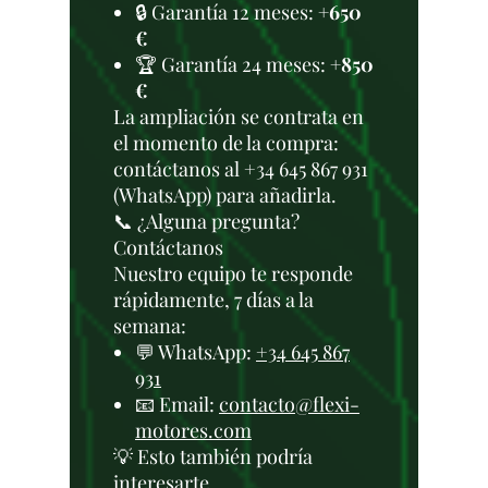
🔒 Garantía 12 meses:
+650
€
🏆 Garantía 24 meses:
+850
€
La ampliación se contrata en
el momento de la compra:
contáctanos al +34 645 867 931
(WhatsApp) para añadirla.
📞 ¿Alguna pregunta?
Contáctanos
Nuestro equipo te responde
rápidamente, 7 días a la
semana:
💬 WhatsApp:
+34 645 867
931
📧 Email:
contacto@flexi-
motores.com
💡 Esto también podría
interesarte