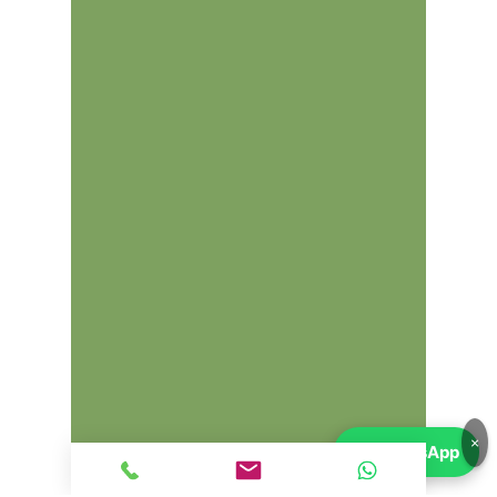
×
💬
WhatsApp