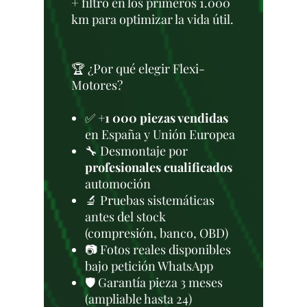
+ filtro en los primeros 1.000
km para optimizar la vida útil.
🏆 ¿Por qué elegir Flexi-
Motores?
✅
+1 000 piezas vendidas
en España y Unión Europea
🔧 Desmontaje por
profesionales cualificados
automoción
🔬 Pruebas sistemáticas
antes del stock
(compresión, banco, OBD)
📷 Fotos reales disponibles
bajo petición WhatsApp
🛡️ Garantía pieza 3 meses
(ampliable hasta 24)