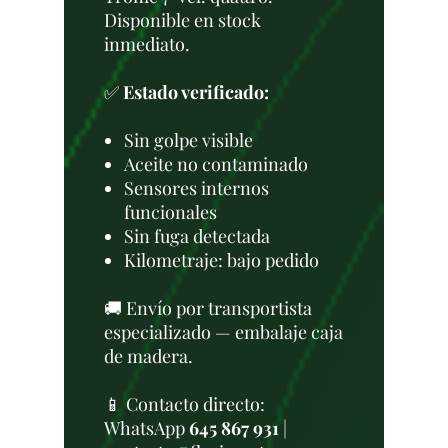
Disponible en stock
inmediato.
✅
Estado verificado:
Sin golpe visible
Aceite no contaminado
Sensores internos
funcionales
Sin fuga detectada
Kilometraje: bajo pedido
🚚 Envío por transportista
especializado — embalaje caja
de madera.
📱 Contacto directo:
WhatsApp
645 867 931
|