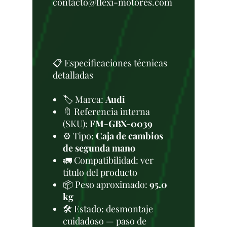
contacto@flexi-motores.com
📋 Especificaciones técnicas
detalladas
🏷️ Marca:
Audi
🔖 Referencia interna
(SKU):
FM-GBX-0039
⚙️ Tipo:
Caja de cambios
de segunda mano
🚛 Compatibilidad: ver
título del producto
📦 Peso aproximado:
95.0
kg
🛠 Estado: desmontaje
cuidadoso — paso de