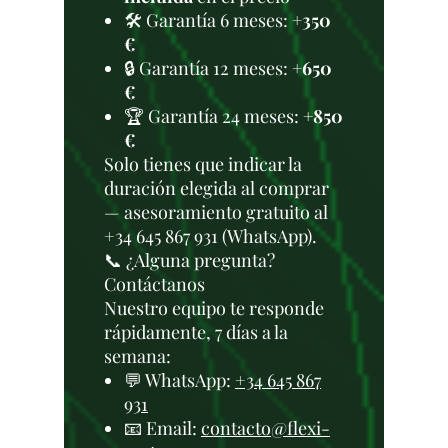
🛠️ Garantía 6 meses:
+350
€
🔒 Garantía 12 meses:
+650
€
🏆 Garantía 24 meses:
+850
€
Solo tienes que indicar la
duración elegida al comprar
— asesoramiento gratuito al
+34 645 867 931 (WhatsApp).
📞 ¿Alguna pregunta?
Contáctanos
Nuestro equipo te responde
rápidamente, 7 días a la
semana:
💬 WhatsApp:
+34 645 867
931
📧 Email:
contacto@flexi-