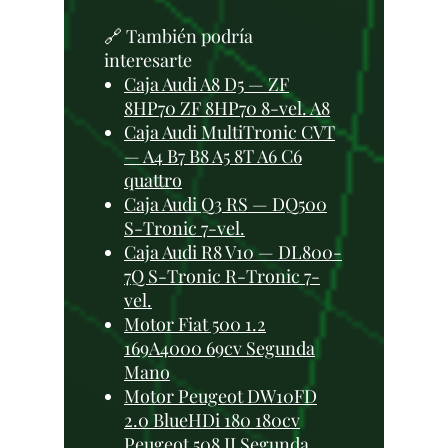
🔗 También podría
interesarte
Caja Audi A8 D5 — ZF
8HP70 ZF 8HP70 8-vel. A8
Caja Audi MultiTronic CVT
— A4 B7 B8 A5 8T A6 C6
quattro
Caja Audi Q3 RS — DQ500
S-Tronic 7-vel.
Caja Audi R8 V10 — DL800-
7Q S-Tronic R-Tronic 7-
vel.
Motor Fiat 500 1.2
169A4000 69cv Segunda
Mano
Motor Peugeot DW10FD
2.0 BlueHDi 180 180cv
Peugeot 508 II Segunda