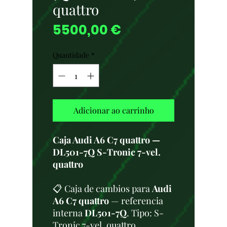
quattro
Preço
5500,00 €
Quantidade
*
Adicionar ao carrinho
Caja Audi A6 C7 quattro —
DL501-7Q S-Tronic 7-vel.
quattro
📋 Caja de cambios para
Audi
A6 C7 quattro
— referencia
interna
DL501-7Q
. Tipo: S-
Tronic 7-vel. quattro.