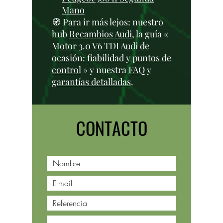
Mano
🧭 Para ir más lejos: nuestro
hub
Recambios Audi
, la guía «
Motor 3.0 V6 TDI Audi de
ocasión: fiabilidad y puntos de
control
» y nuestra
FAQ y
garantías detalladas
.
CONTACTO