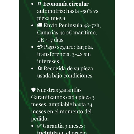
♻️
Economía circular
automotriz: hasta -50% vs
pieza nueva
🚚 Envío Península 48-72h,
Canarias 400€ marítimo,
UE 4-7 días
💳 Pago seguro: tarjeta,
transferencia, 3-4x sin
intereses
🔄 Recogida de su pieza
usada bajo condiciones
🛡️ Nuestras garantías
Garantizamos cada pieza 3
meses, ampliable hasta 24
meses en el momento del
pedido:
✅ Garantía 3 meses:
incluida
en el precio