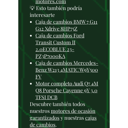
motores.com
💡 Esto también podría
interesarte
Caja de cambios BMW 7 G11
G12 Xdrive 8HP75Z
Caja de cambios Ford
Transit Custom II
2.0ECOBLUE 23-
PZ3P7000KA
Caja de cambios Mercedes-
Benz W213 4MATIC W9Y500
FV
Motor completo Audi Q7 4M
Q8 Porsche Cayenne 9Y 3.0
TFSI DCB
Descubre también todos
nuestros
motores de ocasión
garantizados
y nuestras
cajas
de cambios
.