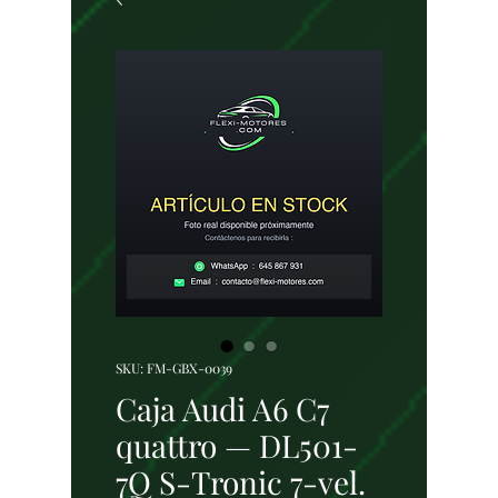
SKU: FM-GBX-0039
Caja Audi A6 C7
quattro — DL501-
7Q S-Tronic 7-vel.