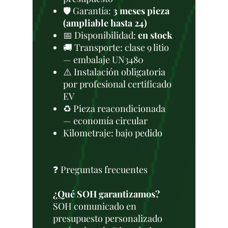
🛡️ Garantía:
3 meses pieza
(ampliable hasta 24)
📅 Disponibilidad:
en stock
🚚 Transporte: clase 9 litio
— embalaje UN3480
⚠️ Instalación obligatoria
por profesional certificado
EV
♻️ Pieza reacondicionada
— economía circular
Kilometraje: bajo pedido
❓ Preguntas frecuentes
¿Qué SOH garantizamos?
SOH comunicado en
presupuesto personalizado