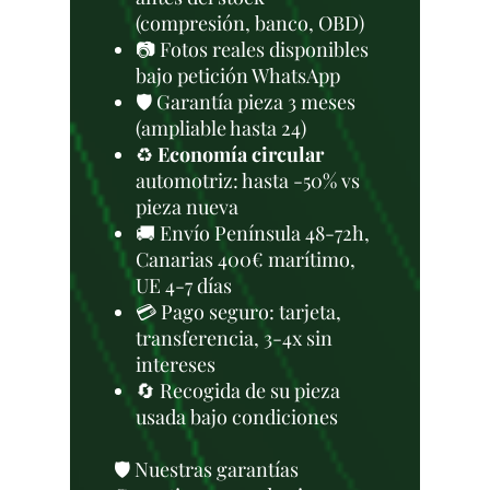
(compresión, banco, OBD)
📷 Fotos reales disponibles
bajo petición WhatsApp
🛡️ Garantía pieza 3 meses
(ampliable hasta 24)
♻️
Economía circular
automotriz: hasta -50% vs
pieza nueva
🚚 Envío Península 48-72h,
Canarias 400€ marítimo,
UE 4-7 días
💳 Pago seguro: tarjeta,
transferencia, 3-4x sin
intereses
🔄 Recogida de su pieza
usada bajo condiciones
🛡️ Nuestras garantías