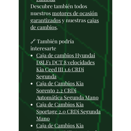
Descubre también todos
nuestros
motores de ocasión
garantizados
y nuestras
cajas
de cambios
.
🔗 También podría
interesarte
Caja de cambios Hyundai
D8LF1 DCT 8 velocidades
Kia Ceed III 1.6 CRDi
Segunda
Caja de Cambios Kia
Sorento 2.2 CRDi
Automática Segunda Mano
Caja de Cambios Kia
Sportage 2.0 CRDi Segunda
Mano
Caja de Cambios Kia