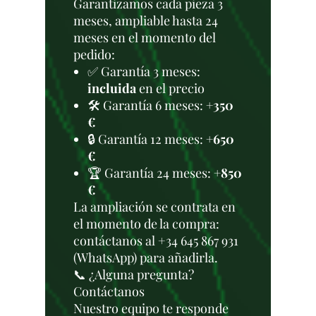
Garantizamos cada pieza 3
meses, ampliable hasta 24
meses en el momento del
pedido:
✅ Garantía 3 meses:
incluida
en el precio
🛠️ Garantía 6 meses:
+350
€
🔒 Garantía 12 meses:
+650
€
🏆 Garantía 24 meses:
+850
€
La ampliación se contrata en
el momento de la compra:
contáctanos al +34 645 867 931
(WhatsApp) para añadirla.
📞 ¿Alguna pregunta?
Contáctanos
Nuestro equipo te responde