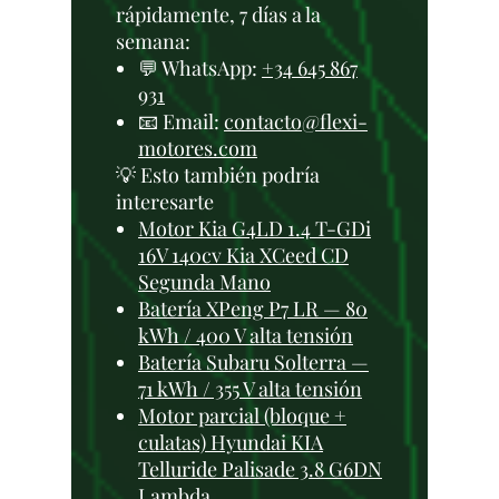
rápidamente, 7 días a la
semana:
💬 WhatsApp:
+34 645 867
931
📧 Email:
contacto@flexi-
motores.com
💡 Esto también podría
interesarte
Motor Kia G4LD 1.4 T-GDi
16V 140cv Kia XCeed CD
Segunda Mano
Batería XPeng P7 LR — 80
kWh / 400 V alta tensión
Batería Subaru Solterra —
71 kWh / 355 V alta tensión
Motor parcial (bloque +
culatas) Hyundai KIA
Telluride Palisade 3.8 G6DN
Lambda