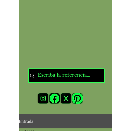
Entrada