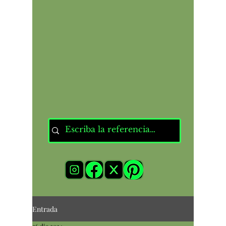
Entrada